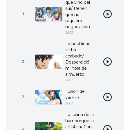
que vino del
sur/ Rehén
1
que no
requiere
negociación
2003
La hostilidad
se ha
acabado/
2
Desperdicié
mi hora del
almuerzo
2003
Ilusión de
3
verano
2003
La colina de la
hamburguesa
artística/ Con
4