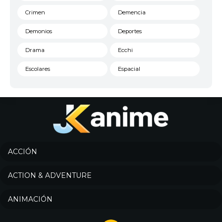
Crimen
Demencia
Demonios
Deportes
Drama
Ecchi
Escolares
Espacial
Familia
Fantasía
Harem
Historico
Infantil
Josei
Juegos
Kids
ACCIÓN
Magia
Mecha
ACTION & ADVENTURE
Militar
Misterio
ANIMACIÓN
Música
Parodia
Policía
Psicológico