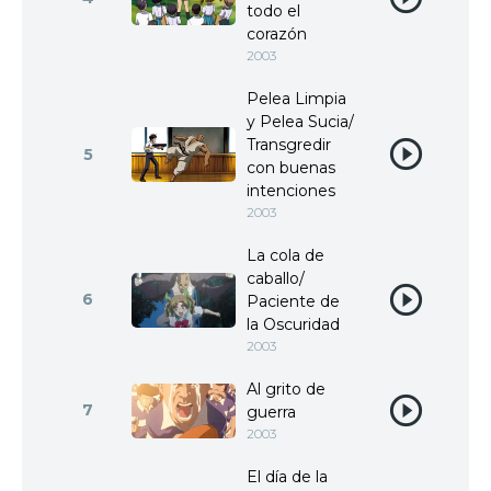
todo el
corazón
2003
Pelea Limpia
y Pelea Sucia/
Transgredir
5
con buenas
intenciones
2003
La cola de
caballo/
6
Paciente de
la Oscuridad
2003
Al grito de
7
guerra
2003
El día de la