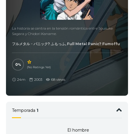
La historia se centra en la tensión romántica entre Sousuke
Sagara y Chidori Kaname.
フルメタル・パニック? ふもっふ, Full Metal Panic? Fumoffu
0
(No Ratings Yet)
24m
2003
68 views
Temporada
1
El hombre