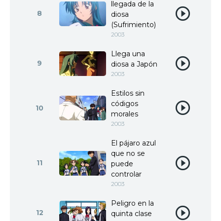
llegada de la
8
diosa
(Sufrimiento)
2003
Llega una
9
diosa a Japón
2003
Estilos sin
códigos
10
morales
2003
El pájaro azul
que no se
11
puede
controlar
2003
Peligro en la
12
quinta clase