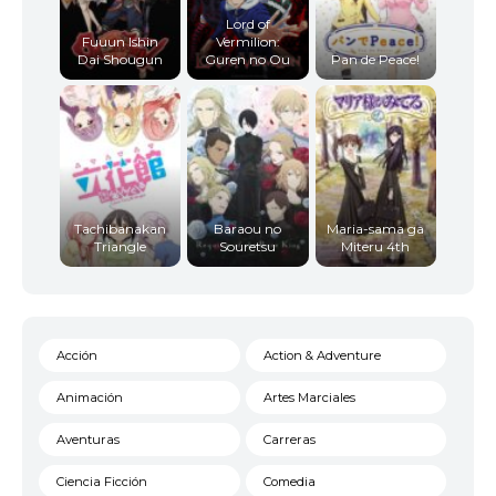
Lord of
Fuuun Ishin
Vermilion:
Dai Shougun
Guren no Ou
Pan de Peace!
Tachibanakan
Baraou no
Maria-sama ga
Triangle
Souretsu
Miteru 4th
Acción
Action & Adventure
Animación
Artes Marciales
Aventuras
Carreras
Ciencia Ficción
Comedia