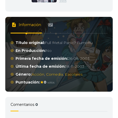
2003
Información
Título original:
Full Metal Panic? Fumoffu
En Producción:
No
Primera fecha de emisión:
26-08-2003
Última fecha de emisión:
18-11-2003
Género:
Acción
,
Comedia
,
Escolares
Puntuación:
0
votos
Comentarios
0