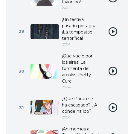
favor, no!
2004
¡Un festival
pasado por agua!
29
¡La tempestad
terrorífica!
2004
¡Que vuele por
los aires! La
tormenta del
30
arcoíris Pretty
Cure
2004
¿Que Porun se
ha escapado? ¿A
31
dónde ha ido?
2004
¡Animemos a