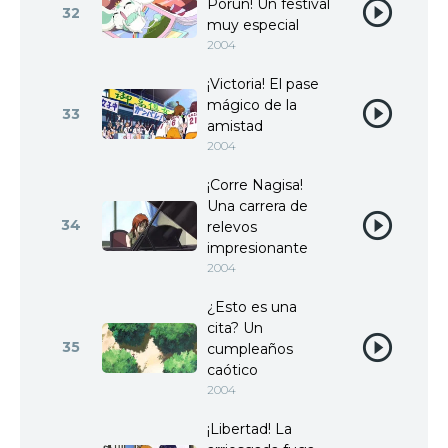
Porun! Un festival
32
muy especial
2004
¡Victoria! El pase
mágico de la
33
amistad
2004
¡Corre Nagisa!
Una carrera de
34
relevos
impresionante
2004
¿Esto es una
cita? Un
35
cumpleaños
caótico
2004
¡Libertad! La