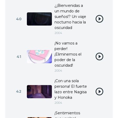
¿¡Bienvenidas a
un mundo de
sueños!? Un viaje
40
nocturno hacia la
oscuridad
2004
¡No vamos a
perder!
¡Eliminemos el
41
poder de la
oscuridad!
2004
¡Con una sola
persona! El fuerte
42
lazo entre Nagisa
y Honoka
2004
¡Sentimientos