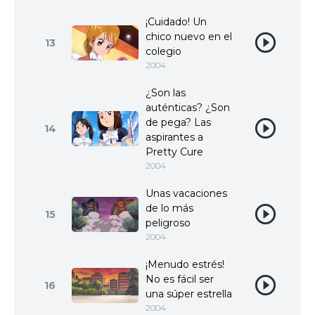
¡Cuidado! Un
chico nuevo en el
13
colegio
2004
¿Son las
auténticas? ¿Son
de pega? Las
14
aspirantes a
Pretty Cure
2004
Unas vacaciones
de lo más
15
peligroso
2004
¡Menudo estrés!
No es fácil ser
16
una súper estrella
2004