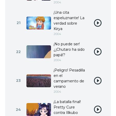
2004
¡Una cita
espeluznante! La
21
verdad sobre
Kirya
2004
¡No puede ser!
¿¡Chutaro ha sido
22
papá!?
2004
¡Peligro! Pesadilla
en el
23
campamento de
verano
2004
¡La batalla final!
Pretty Cure
24
contra Illkubo