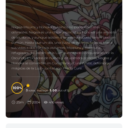
Nagisa Misumi y Honoka Yukishiro no pueden ser más
diferentes. Nagisa es una chica deportista y Honoka una amante
de los libros, y aunque asisten a la misma escuela tienen poco en
común. Hasta que un día, una lluvia de estrellas fugaces trae a
sus vidas a dos curiosos visitantes: Mippuru y Meppuru,
refugiados del Jardín de la Luz, que ha sido conquistado por la
Oscuridad. Dotadas de nuevos y estupendos poderes, Nagisa y
Honoka se convierten en Cure Black y Cure White, defensoras
mágicas de la Luz – juntas, son Pretty Cure.
100
(
1
votes, average:
5.00
out of 5)
25m
2004
416 views