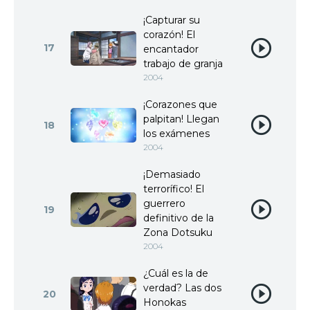
¡Capturar su
corazón! El
17
encantador
trabajo de granja
2004
¡Corazones que
palpitan! Llegan
18
los exámenes
2004
¡Demasiado
terrorífico! El
guerrero
19
definitivo de la
Zona Dotsuku
2004
¿Cuál es la de
verdad? Las dos
20
Honokas