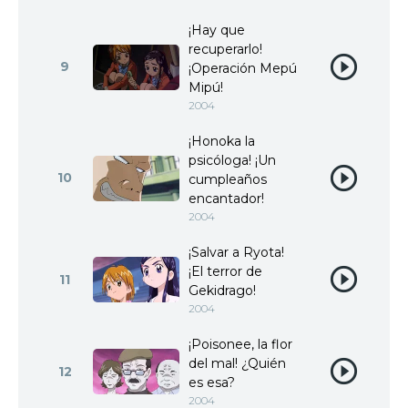
¡Hay que
recuperarlo!
9
¡Operación Mepú
Mipú!
2004
¡Honoka la
psicóloga! ¡Un
10
cumpleaños
encantador!
2004
¡Salvar a Ryota!
¡El terror de
11
Gekidrago!
2004
¡Poisonee, la flor
del mal! ¿Quién
12
es esa?
2004