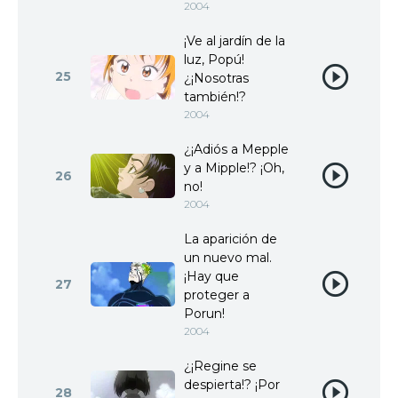
2004
¡Ve al jardín de la
luz, Popú!
25
¿¡Nosotras
también!?
2004
¿¡Adiós a Mepple
y a Mipple!? ¡Oh,
26
no!
2004
La aparición de
un nuevo mal.
¡Hay que
27
proteger a
Porun!
2004
¿¡Regine se
despierta!? ¡Por
28