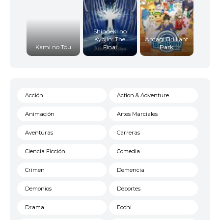
Shingeki no
Kyojin: The
Amagi Brilliant
Kami no Tou
Final
Park
Acción
Action & Adventure
Animación
Artes Marciales
Aventuras
Carreras
Ciencia Ficción
Comedia
Crimen
Demencia
Demonios
Deportes
Drama
Ecchi