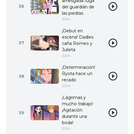
arriesgada fuga
36
del guardián de
las piedras
2004
¡Debut en
escena! Dadles
37
caña Romeo y
Julieta
2004
¡Determinación!
Ryota hace un
38
recado
2004
¡Lágrimas y
mucho trabajo!
¡Agitación
39
durante una
boda!
2004