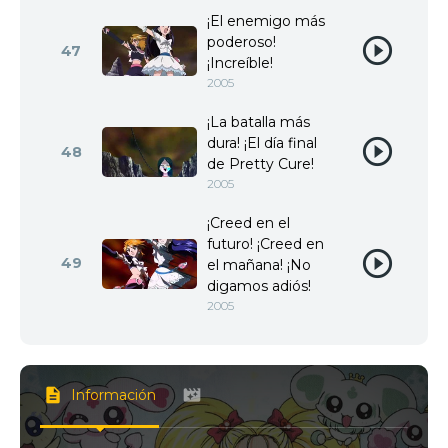
¡El enemigo más
poderoso!
47
¡Increíble!
2005
¡La batalla más
dura! ¡El día final
48
de Pretty Cure!
2005
¡Creed en el
futuro! ¡Creed en
49
el mañana! ¡No
digamos adiós!
2005
Información