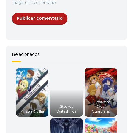
haga un comentario.
Relacionados
Ikkitousen:
Jitsu wa
Great
Allison & Lillia
Watashi wa
Guardians