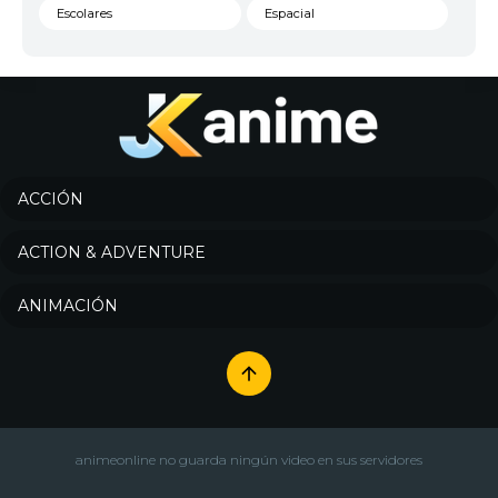
Escolares
Espacial
Familia
Fantasía
Harem
Historico
Infantil
Josei
Juegos
Kids
ACCIÓN
Magia
Mecha
ACTION & ADVENTURE
Militar
Misterio
ANIMACIÓN
Música
Parodia
Policía
Psicológico
Recuentos de la vida
Romance
Samurai
Sci-Fi & Fantasy
animeonline no guarda ningún video en sus servidores
Seinen
Shoujo