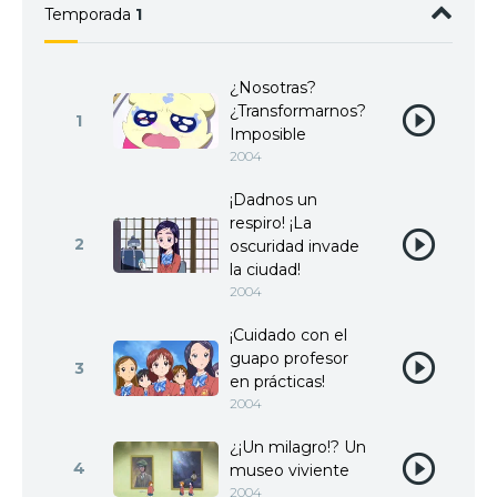
Temporada
1
¿Nosotras?
¿Transformarnos?
1
Imposible
2004
¡Dadnos un
respiro! ¡La
2
oscuridad invade
la ciudad!
2004
¡Cuidado con el
guapo profesor
3
en prácticas!
2004
¿¡Un milagro!? Un
4
museo viviente
2004