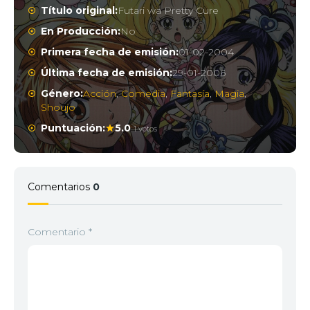
Título original:
Futari wa Pretty Cure
En Producción:
No
Primera fecha de emisión:
01-02-2004
Última fecha de emisión:
29-01-2006
Género:
Acción
,
Comedia
,
Fantasía
,
Magia
,
Shoujo
Puntuación:
5.0
1 votos
Comentarios
0
Comentario
*