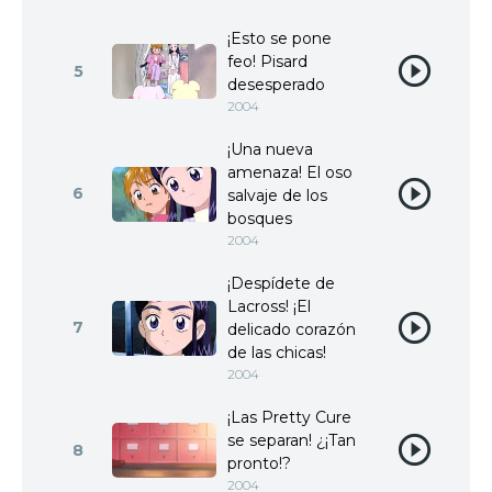
¡Esto se pone
feo! Pisard
5
desesperado
2004
¡Una nueva
amenaza! El oso
6
salvaje de los
bosques
2004
¡Despídete de
Lacross! ¡El
7
delicado corazón
de las chicas!
2004
¡Las Pretty Cure
se separan! ¿¡Tan
8
pronto!?
2004