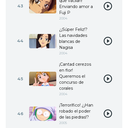
que vacilan!
43
Enviando amor a
Fuji P
2004
¿¡Súper Feliz!?
Las navidades
44
blancas de
Nagisa
2004
¡Cantad cerezos
en flor!
Queremos el
45
concurso de
corales
2004
¡Terrorífico! ¿¡Han
robado el poder
46
de las piedras!?
2005