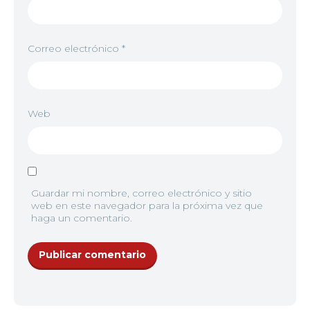
9
<img src="//image.tmdb.org/t/p/w92/9xz1Q1MYhuj
Correo electrónico
*
10
<img src="//image.tmdb.org/t/p/w92/voebchhi5N
Web
11
<img src="//image.tmdb.org/t/p/w92/v7rwBYyEn3k
12
<img src="//image.tmdb.org/t/p/w92/xmYk3BSpvg
Guardar mi nombre, correo electrónico y sitio
web en este navegador para la próxima vez que
haga un comentario.