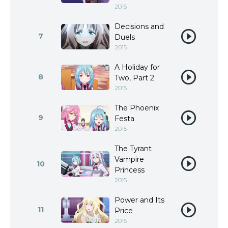
2015
Decisions and
7
Duels
2015
A Holiday for
8
Two, Part 2
2015
The Phoenix
9
Festa
2015
The Tyrant
Vampire
10
Princess
2015
Power and Its
11
Price
2015