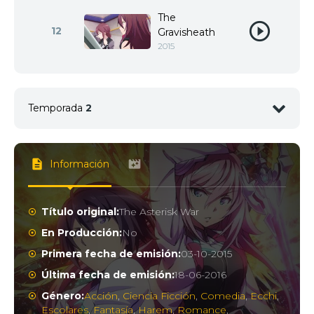
The
12
Gravisheath
2015
Temporada
2
1
<img src="//image.tmdb.org/t/p/w92/z64vYJndp77X
Información
2
<img src="//image.tmdb.org/t/p/w92/2Wc11J5dkO
Título original:
The Asterisk War
En Producción:
No
Primera fecha de emisión:
03-10-2015
3
<img src="//image.tmdb.org/t/p/w92/bKInW0KsU
Última fecha de emisión:
18-06-2016
Género:
Acción
,
Ciencia Ficción
,
Comedia
,
Ecchi
,
Escolares
,
Fantasía
,
Harem
,
Romance
,