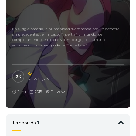
En el siglo pasado, la humanidad fue atacada por un desastre
sin precedentes… el impacto “Invertia”. El mundo fue
completamente destruido. Sin embargo, los humanos
adquirieron un nuevo poder: el “Genestella”.
0
(No Ratings Yet)
24m
2015
114 views
Temporada
1