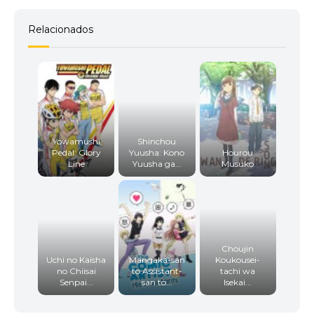
Relacionados
Yowamushi
Shinchou
Pedal: Glory
Yuusha: Kono
Hourou
Line
Yuusha ga...
Musuko
Choujin
Uchi no Kaisha
Mangaka-san
Koukousei-
no Chiisai
to Assistant-
tachi wa
Senpai...
san to...
Isekai...