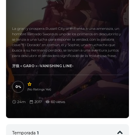
La gran y prospera Russell City se enfrenta a una amenaza, un
hombre llamado Sword es uno de los primeros en descubrirlo y
se lanza a una lucha para exponer la verdad; con la palabra
clave “El Dorado” en común, él y Sophie, una muchacha que
busca a su hermano perdido, se lanzan a una aventura juntos
para descubrir el verdadero significado de la misteriosa frase.
牙狼＜GARO＞-VANISHING LINE-
0
(No Ratings Yet)
24m
2017
60 views
Temporada
1