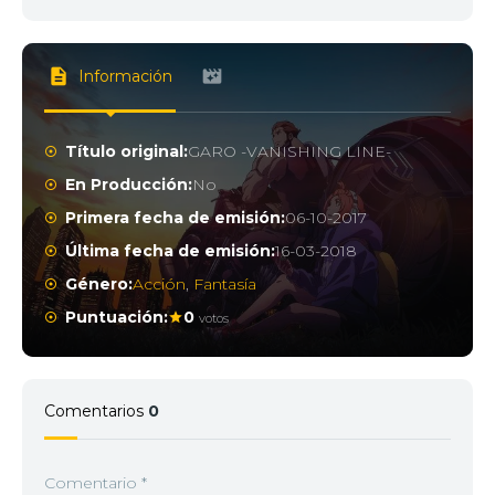
Información
Título original:
GARO -VANISHING LINE-
En Producción:
No
Primera fecha de emisión:
06-10-2017
Última fecha de emisión:
16-03-2018
Género:
Acción
,
Fantasía
Puntuación:
0
votos
Comentarios
0
Comentario
*