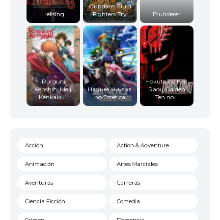
Gundam Build
Hellsing
Fighters Try
Plunderer
Rurouni
Hokuto no Ken
Kenshin: Meiji
Hagure Yuusha
Raou Gaiden
Kenkaku...
no Estetica
Ten no...
Acción
Action & Adventure
Animación
Artes Marciales
Aventuras
Carreras
Ciencia Ficción
Comedia