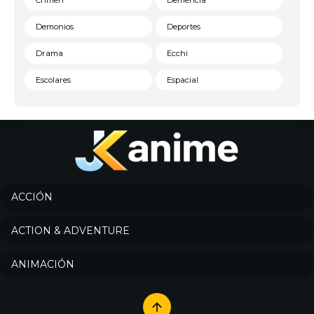
Crimen
Demencia
Demonios
Deportes
Drama
Ecchi
Escolares
Espacial
Familia
Fantasía
Harem
Historico
Infantil
Josei
Juegos
Kids
ACCIÓN
Magia
Mecha
ACTION & ADVENTURE
Militar
Misterio
ANIMACIÓN
Música
Parodia
Policía
Psicológico