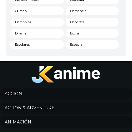
Crimen
Demencia
Demonios
Deportes
Drama
Ecchi
Escolares
Espacial
Familia
Fantasía
Harem
Historico
Infantil
Josei
Juegos
Kids
ACCIÓN
Magia
Mecha
ACTION & ADVENTURE
Militar
Misterio
ANIMACIÓN
Música
Parodia