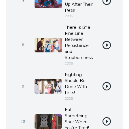
7
Up After Their
Pets!
2006
There Is B* a
Fine Line
Between
8
Persistence
and
Stubbornness
2006
Fighting
Should Be
9
Done With
Fists!
2006
Eat
Something
10
Sour When
You're Tired!