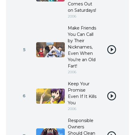
Comes Out
on Saturdays!
2006
Make Friends
You Can Call
by Their
Nicknames,
5
Even When
You're an Old
Fart!
2006
Keep Your
Promise
6
Even If It Kills
You
2006
Responsible
Owners
Should Clean