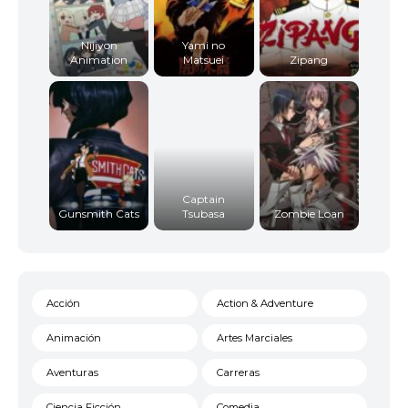
Nijiyon
Yami no
Animation
Matsuei
Zipang
Captain
Gunsmith Cats
Tsubasa
Zombie Loan
Acción
Action & Adventure
Animación
Artes Marciales
Aventuras
Carreras
Ciencia Ficción
Comedia