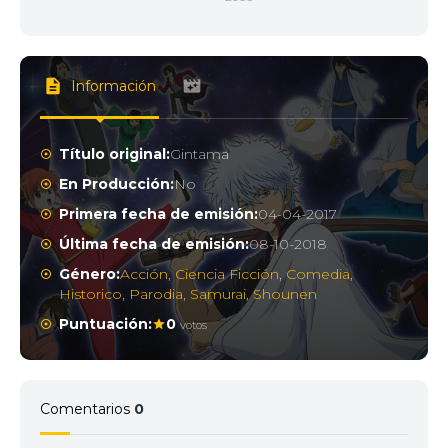
Información
Título original:
Gintama
En Producción:
No
Primera fecha de emisión:
04-04-2017
Última fecha de emisión:
08-10-2018
Género:
Acción
,
Ciencia Ficción
,
Comedia
,
Historico
,
Parodia
,
Samurai
,
Shounen
Puntuación:
0
votos
Comentarios
0