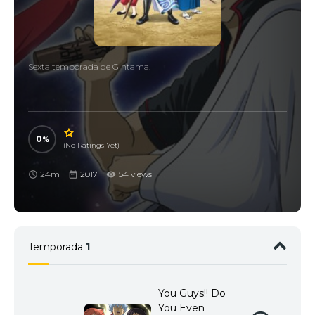
Sexta temporada de Gintama.
0
(No Ratings Yet)
24m
2017
54 views
Temporada
1
You Guys!! Do
You Even