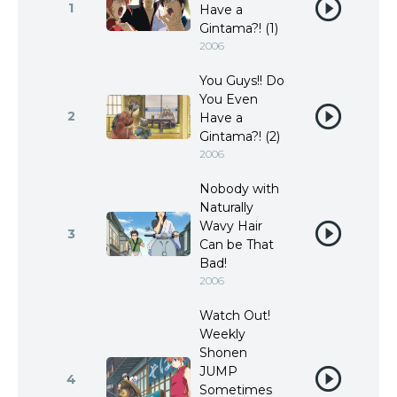
1
Have a
Gintama?! (1)
2006
You Guys!! Do
You Even
2
Have a
Gintama?! (2)
2006
Nobody with
Naturally
Wavy Hair
3
Can be That
Bad!
2006
Watch Out!
Weekly
Shonen
JUMP
4
Sometimes