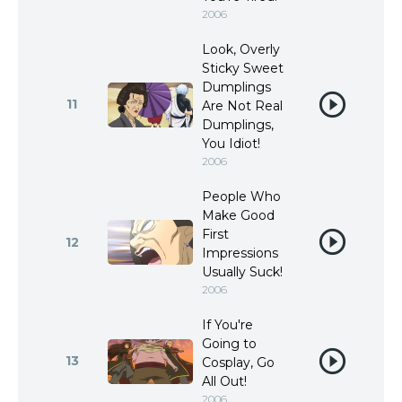
2006
Look, Overly
Sticky Sweet
Dumplings
11
Are Not Real
Dumplings,
You Idiot!
2006
People Who
Make Good
First
12
Impressions
Usually Suck!
2006
If You're
Going to
13
Cosplay, Go
All Out!
2006