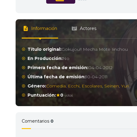
Información
Actores
Título original:
Gokujou!! Mecha Mote Iinchou
En Producción:
No
Primera fecha de emisión:
04-04-2012
Última fecha de emisión:
10-04-2011
Género:
Comedia
,
Ecchi
,
Escolares
,
Seinen
,
Yuri
Puntuación:
0
votos
Comentarios
0