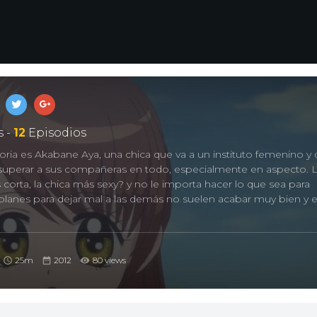
 -
12
Episodios
toria es Akabane Aya, una chica que va a un instituto femenino y
 superar a sus compañeras en todo, especialmente en aspecto. L
 corta, la chica más sexy? y no le importa hacer lo que sea para
lanes para dejar mal a las demás no suelen acabar muy bien y es
 Council
25m
2012
80 views