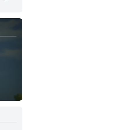
Juegos
Kids
Magia
Mecha
Militar
Misterio
Música
Parodia
Policía
Psicológico
Recuentos de la vida
Romance