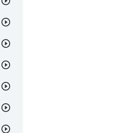
Deportes
Drama
Ecchi
Escolares
Espacial
Familia
Fantasía
Harem
Historico
Infantil
Josei