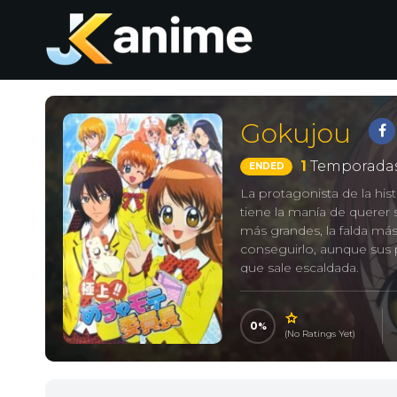
Gokujou
1
Temporadas
ENDED
La protagonista de la his
tiene la manía de querer
más grandes, la falda más
conseguirlo, aunque sus p
que sale escaldada.
極上生徒会, Best Student
0
(No Ratings Yet)