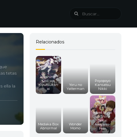
Relacionados
 que
as tetas
Machine-
Doll wa
Poyopoyo
Kizutsukan
Yoru no
Kansatsu
 ella la
ai
Yatterman
Nikki
Kami Nomi
zo Shiru
Sekai:
Medaka Box
Wonder
Megami-
Abnormal
Momo
Hen