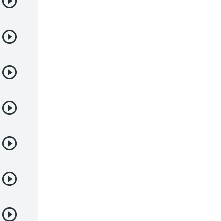
Deportes
Drama
Ecchi
Escolares
Espacial
Familia
Fantasía
Harem
Historico
Infantil
Josei