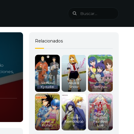
Relacionados
do
ciones,
Kyou no
Uchuu
Asuka
o
Kyoudai
Show
Teekyuu
Pretty
Ginban
Rhythm:
Iketeru
Kaleidoscop
Rainbow
Futari
e
Live