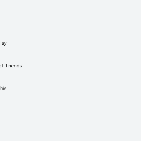
lay
t 'Friends'
his