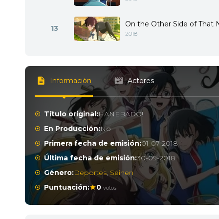
On the Other Side of That 
13
2018
Información
Actores
Título original:
HANEBADO!
En Producción:
No
Primera fecha de emisión:
01-07-2018
Última fecha de emisión:
30-09-2018
Género:
Deportes
,
Seinen
Puntuación:
0
votos