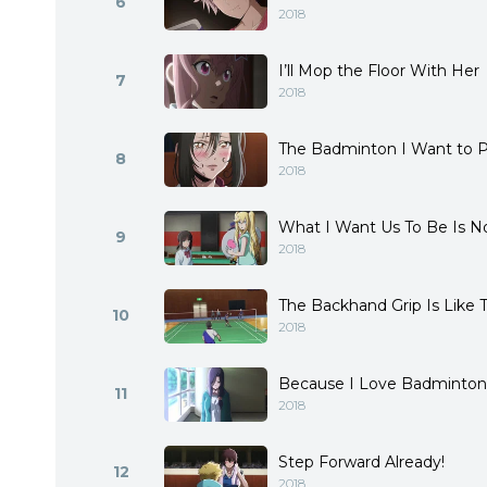
6
2018
I’ll Mop the Floor With Her
7
2018
The Badminton I Want to P
8
2018
What I Want Us To Be Is No
9
2018
The Backhand Grip Is Like T
10
2018
Because I Love Badminton
11
2018
Step Forward Already!
12
2018