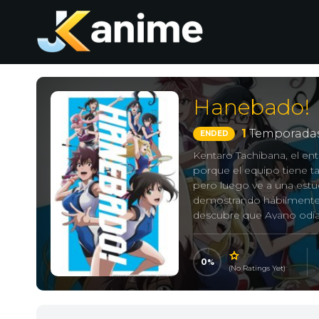
Hanebado!
1
Temporadas
ENDED
Kentaro Tachibana, el en
porque el equipo tiene t
pero luego ve a una estu
demostrando hábilmente e
descubre que Ayano odia
The Badminton play o
0
(No Ratings Yet)