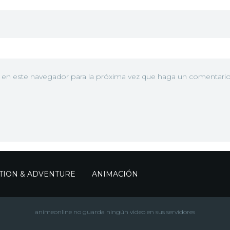
b en este navegador para la próxima vez que haga un comentario
TION & ADVENTURE
ANIMACIÓN
animeonline no guarda ningún video en sus servidores