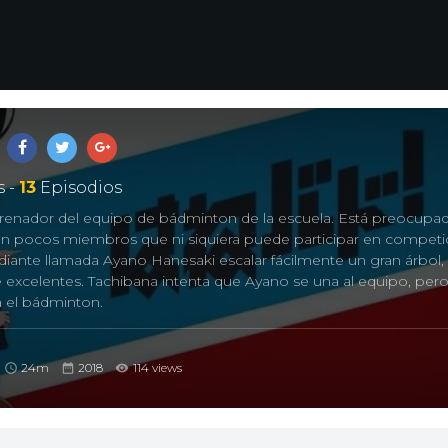
 -
13
Episodios
trenador del equipo de bádminton de la escuela. Está preocupa
an pocos miembros que ni siquiera puede participar en competi
diante llamada Ayano Hanesaki escalar fácilmente un gran árbol,
xcelentes. Tachibana intenta que Ayano se una al equipo, per
 el bádminton.
f Ayano Hanesaki!, はねバド!
24m
2018
114 views