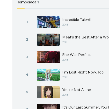
Temporada
1
Incredible Talent!
1
2018
Meat’s the Best After a Wo
2
2018
She Was Perfect
3
2018
I’m Lost Right Now, Too
4
2018
You’re Not Alone
5
2018
It’s Our Last Summer, You