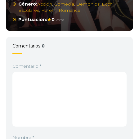
Género:
Acción
,
Comedia
,
Demonios
,
Ecchi
,
Escolares
,
Harem
,
Romance
Puntuación:
0
votos
Comentarios
0
Comentario
*
Nombre
*