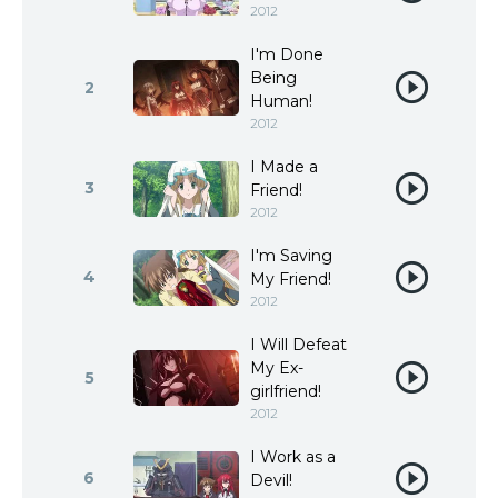
2012
I'm Done
Being
2
Human!
2012
I Made a
3
Friend!
2012
I'm Saving
4
My Friend!
2012
I Will Defeat
My Ex-
5
girlfriend!
2012
I Work as a
6
Devil!