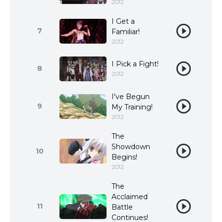
2012
I Get a
7
Familiar!
2012
I Pick a Fight!
8
2012
I've Begun
9
My Training!
2012
The
Showdown
10
Begins!
2012
The
Acclaimed
11
Battle
Continues!