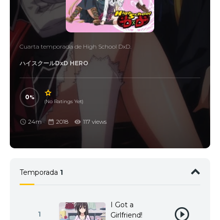
Cuarta temporada de High School DxD.
ハイスクールDxD HERO
0
(No Ratings Yet)
24m
2018
117 views
Temporada
1
I Got a
1
Girlfriend!