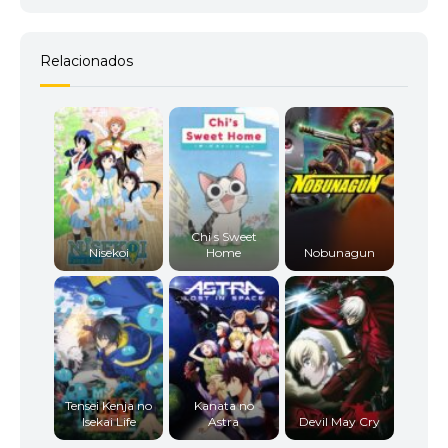
Relacionados
Chi s Sweet
Nisekoi
Home
Nobunagun
Tensei Kenja no
Kanata no
Isekai Life
Astra
Devil May Cry