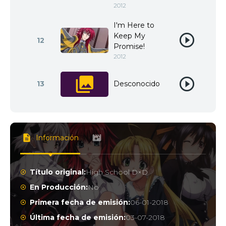
2012
I'm Here to
Keep My
12
Promise!
2012
13
Desconocido
Información
Título original:
High School D×D
En Producción:
No
Primera fecha de emisión:
06-01-2018
Última fecha de emisión:
03-07-2018