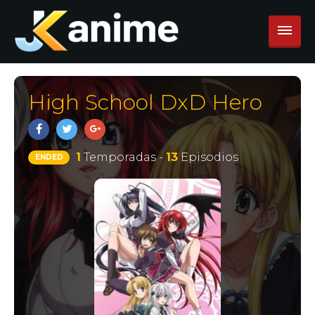
High School DxD Hero
1
Temporadas -
13
Episodios
ENDED