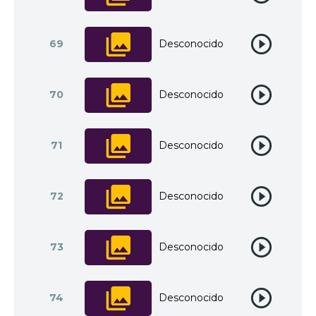
69
Desconocido
70
Desconocido
71
Desconocido
72
Desconocido
73
Desconocido
74
Desconocido