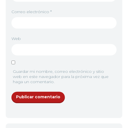
Correo electrónico
*
Web
Guardar mi nombre, correo electrónico y sitio
web en este navegador para la próxima vez que
haga un comentario.