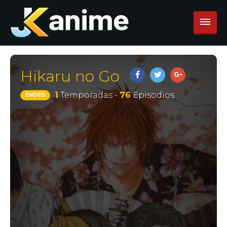
Hikaru no Go
1
Temporadas -
76
Episodios
ENDED