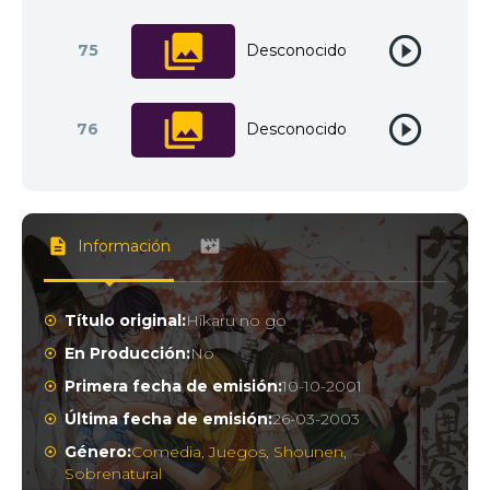
75
Desconocido
76
Desconocido
Información
Título original:
Hikaru no go
En Producción:
No
Primera fecha de emisión:
10-10-2001
Última fecha de emisión:
26-03-2003
Género:
Comedia
,
Juegos
,
Shounen
,
Sobrenatural