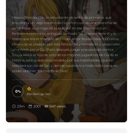
Hikaru Shindou, es un estudiante de sexto de primaria que
encuentra un viejo tablero de Go, en el cual ve una mancha de
sangre que su amiga no puede ver; en ese momento un
fantasma con ropas antiguas llamado Sai aparece ante él y le
revela que era el maestro de Go del señor feudal hace 1000 años;
Hikaru se ve poseído por este fantasma y comienza a desarrollar
un interés por el Go. Poco después juega una partida contra
Touya Akira, el hijo de uno de los mejores jugadores de Go de la
historia, este queda sorprendido por sus habilidades (que en
realidad son las de Sai) y decide superarlo a toda costa para así
poder obtener “La mano de Dios”.
0
(No Ratings Yet)
23m
2001
647 views