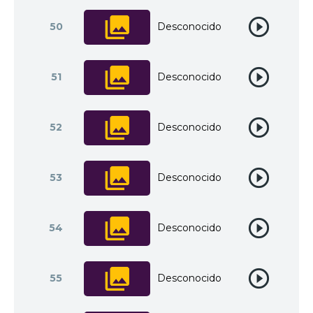
50
Desconocido
51
Desconocido
52
Desconocido
53
Desconocido
54
Desconocido
55
Desconocido