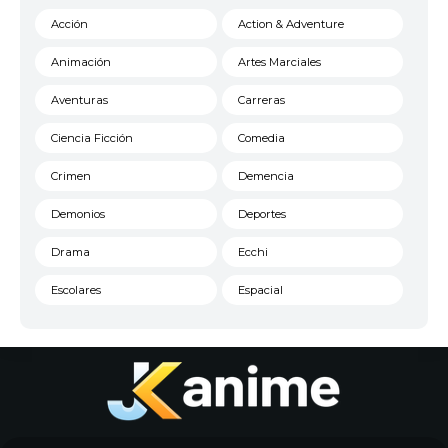
Acción
Action & Adventure
Animación
Artes Marciales
Aventuras
Carreras
Ciencia Ficción
Comedia
Crimen
Demencia
Demonios
Deportes
Drama
Ecchi
Escolares
Espacial
Familia
Fantasía
Harem
Historico
Infantil
Josei
Juegos
Kids