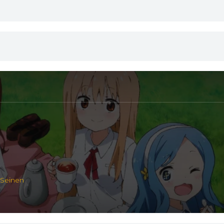
The
Himouto
VsTGqg0va5QzXGjgZ1N0u.jpg" alt="Imagen ">
Returns
2017
Umaru and
i8V1uD4wHPneG5ZgdN3jj.jpg" alt="Imagen ">
Alex
2017
Umaru and
TLI65Wf22yTO2GFTibE4.jpg" alt="Imagen ">
Friends
2017
,
Seinen
A Party with
the Whole
ZgKqyBhBJFB7W6Gt6f0xG.jpg" alt="Imagen ">
Gang
2017