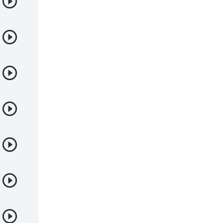
Deportes
Drama
Ecchi
Escolares
Espacial
Familia
Fantasía
Harem
Historico
Infantil
Josei