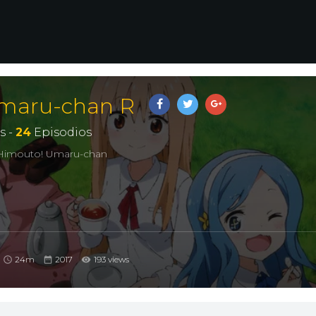
maru-chan R
s -
24
Episodios
Himouto! Umaru-chan
24m
2017
193 views