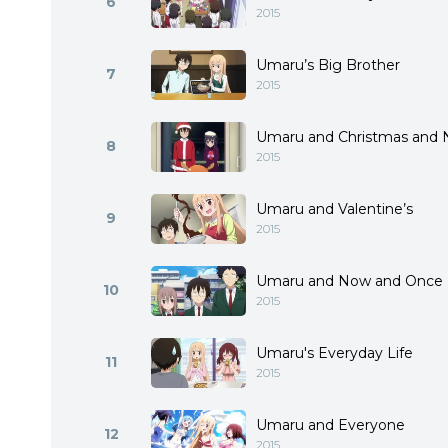
6
2015
Umaru’s Big Brother
7
2015
Umaru and Christmas and 
8
2015
Umaru and Valentine’s
9
2015
Umaru and Now and Once 
10
2015
Umaru's Everyday Life
11
2015
Umaru and Everyone
12
2015