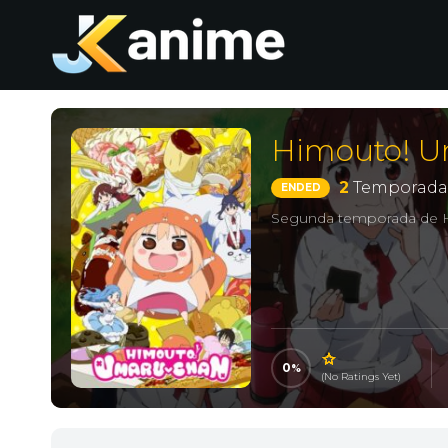
Himouto! U
2
Temporada
ENDED
Segunda temporada de 
0
(No Ratings Yet)