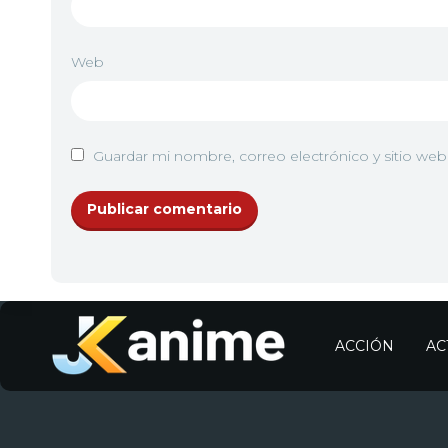
10
<img src="//image.tmdb.org/t/p/w92/bbSVc
Web
11
<img src="//image.tmdb.org/t/p/w92/faGLw5J
Guardar mi nombre, correo electrónico y sitio we
12
<img src="//image.tmdb.org/t/p/w92/qsYTufc
ACCIÓN
AC