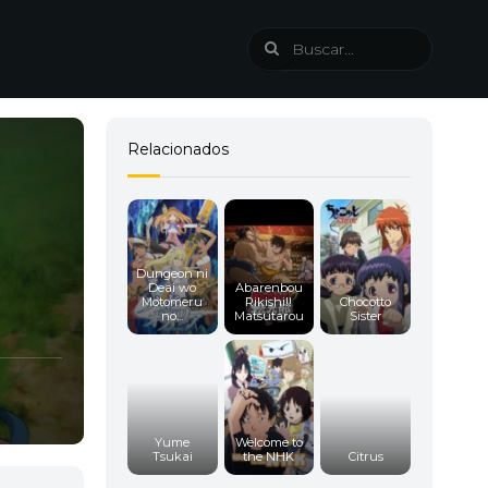
Relacionados
Dungeon ni
Deai wo
Abarenbou
Motomeru
Rikishi!!
Chocotto
no...
Matsutarou
Sister
Yume
Welcome to
Tsukai
the NHK
Citrus