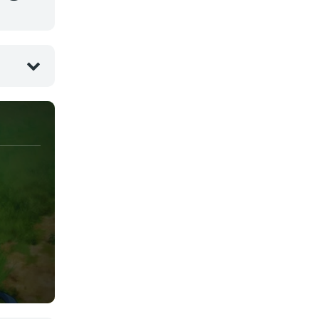
Juegos
Kids
Magia
Mecha
Militar
Misterio
Música
Parodia
Policía
Psicológico
Recuentos de la vida
Romance