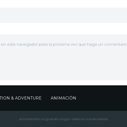
First Time
for
caR61PRVLNkem76GjDysUb.jpg" alt="Imagen ">
Everyone
2017
Umaru and
the Starry
85YnLTFtuzILjZABLX2g.jpg" alt="Imagen ">
Sky
b en este navegador para la próxima vez que haga un comentario
2017
Everyone
gMdovldTAjrJ7XbRsOAF.jpg" alt="Imagen ">
and Umaru
2017
TION & ADVENTURE
ANIMACIÓN
animeonline no guarda ningún video en sus servidores