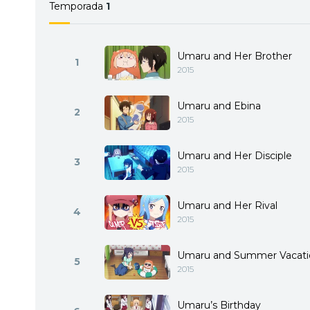
Temporada
1
Umaru and Her Brother
1
2015
Umaru and Ebina
2
2015
Umaru and Her Disciple
3
2015
Umaru and Her Rival
4
2015
Umaru and Summer Vacati
5
2015
Umaru’s Birthday