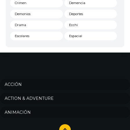
Crimen
Demencia
Demonios
Deportes
Drama
Ecchi
Escolares
Espacial
Familia
Fantasía
Harem
Historico
Infantil
Josei
Juegos
Kids
ACCIÓN
Magia
Mecha
ACTION & ADVENTURE
Militar
Misterio
ANIMACIÓN
Música
Parodia
Policía
Psicológico