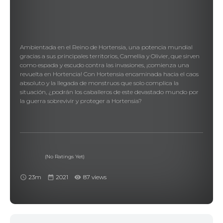
Ambientada en el Reino de Hortensia, una potencia mundial
gracias a sus principales territorios, Camellia y Olivier, que sirven
como espada y escudo contra las invasiones, ¡comienza una
revuelta en Hortencia! Con Hortensia encaminada hacia el caos
absoluto y la llegada de monstruos que solo complica la
situación, ¿podrán los caballeros de este devastado mundo por
la guerra sobrevivir y proteger a Hortensia?
(No Ratings Yet)
23m
2021
87 views