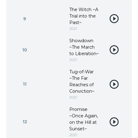
The Witch ~A
Trial into the
9
Past~
2021
Showdown
~The March
10
to Liberation~
2021
Tug-of-War
~The Far
11
Reaches of
Conviction~
2021
Promise
~Once Again,
12
on the Hill at
Sunset~
2021