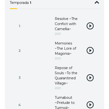
Temporada
1
Resolve ~The
Conflict with
1
Camellia~
2021
Memories
~The Lore of
2
Magonia~
2021
Repose of
Souls ~To the
3
Quarantined
Village~
2021
Turnabout
~Prelude to
4
Turmoil~