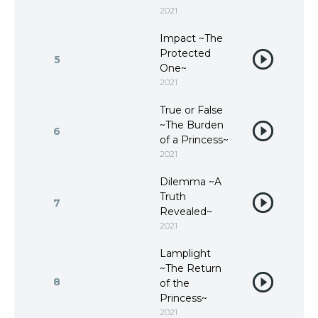
2021
Impact ~The
Protected
5
One~
2021
True or False
~The Burden
6
of a Princess~
2021
Dilemma ~A
Truth
7
Revealed~
2021
Lamplight
~The Return
8
of the
Princess~
2021