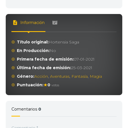
Información
Título original:
Hortensia Saga
En Producción:
No
Primera fecha de emisión:
07-01-2021
Última fecha de emisión:
25-03-2021
Género:
Acción
,
Aventuras
,
Fantasía
,
Magia
Puntuación:
0
votos
Comentarios
0
Comentario
*