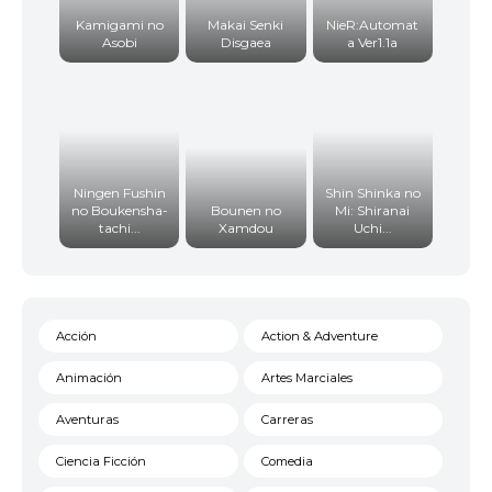
Kamigami no
Makai Senki
NieR:Automat
Asobi
Disgaea
a Ver1.1a
Ningen Fushin
Shin Shinka no
no Boukensha-
Bounen no
Mi: Shiranai
tachi...
Xamdou
Uchi...
Acción
Action & Adventure
Animación
Artes Marciales
Aventuras
Carreras
Ciencia Ficción
Comedia