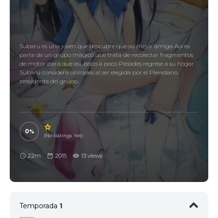
Subaru es una joven que descubre que su mejor amiga Aoi es
parte de un grupo mágico que trata de recolectar fragmentos
de motor para que así, poco a poco Pleiades regrese a su hogar.
Subaru considera unírseles al ser elegida por el Pleiadano,
presidente del grupo.
0
(No Ratings Yet)
22m
2015
13 views
Temporada
1