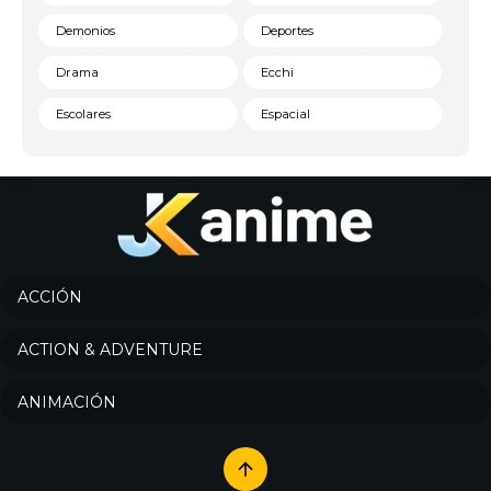
Demonios
Deportes
Drama
Ecchi
Escolares
Espacial
Familia
Fantasía
Harem
Historico
Infantil
Josei
Juegos
Kids
ACCIÓN
Magia
Mecha
ACTION & ADVENTURE
Militar
Misterio
ANIMACIÓN
Música
Parodia
Policía
Psicológico
Recuentos de la vida
Romance