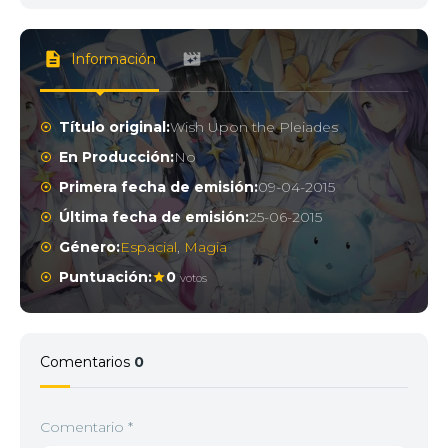
Información
Título original:
Wish Upon the Pleiades
En Producción:
No
Primera fecha de emisión:
09-04-2015
Última fecha de emisión:
25-06-2015
Género:
Espacial
,
Magia
Puntuación:
0
votos
Comentarios
0
Comentario
*