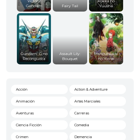
Victory
Rokka no
Gundam
Fairy Tail
Yuusha
Gundam: G no
Assault Lily:
Mahoutsukai
Reconguista
Bouquet
no Yome
Acción
Action & Adventure
Animación
Artes Marciales
Aventuras
Carreras
Ciencia Ficción
Comedia
Crimen
Demencia