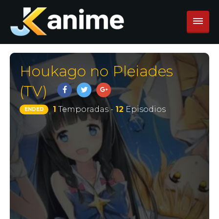
Houkago no Pleiades
(TV)
1
Temporadas -
12
Episodios
ENDED