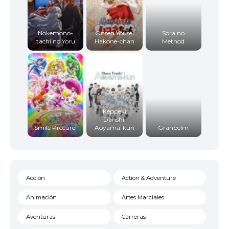
Nokemono-
Onsen Yousei
Sora no
tachi no Yoru
Hakone-chan
Method
Keppeki
Danshi!
Smile Precure!
Aoyama-kun
Granbelm
Acción
Action & Adventure
Animación
Artes Marciales
Aventuras
Carreras