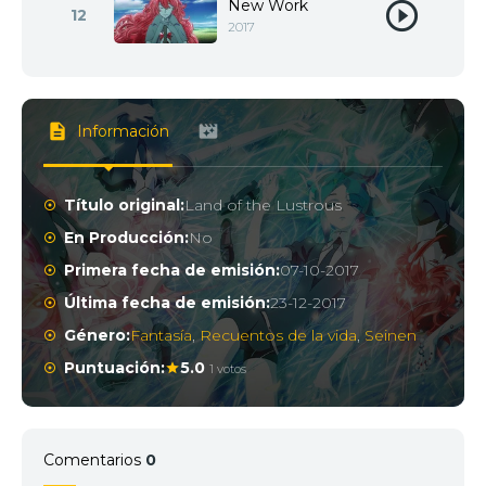
New Work
12
2017
Información
Título original:
Land of the Lustrous
En Producción:
No
Primera fecha de emisión:
07-10-2017
Última fecha de emisión:
23-12-2017
Género:
Fantasía
,
Recuentos de la vida
,
Seinen
Puntuación:
5.0
1 votos
Comentarios
0