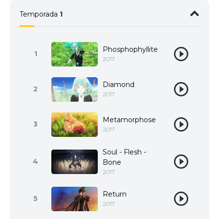
Temporada
1
Phosphophyllite
1
2017
Diamond
2
2017
Metamorphose
3
2017
Soul - Flesh -
4
Bone
2017
Return
5
2017