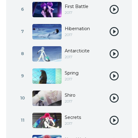
First Battle
6
2017
Hibernation
7
2017
Antarcticite
8
2017
Spring
9
2017
Shiro
10
2017
Secrets
11
2017