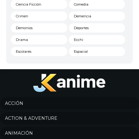
Ciencia Ficción
Comedia
Crimen
Demencia
Demonios
Deportes
Drama
Ecchi
Escolares
Espacial
Familia
Fantasía
Harem
Historico
Infantil
Josei
Juegos
Kids
ACCIÓN
Magia
Mecha
ACTION & ADVENTURE
Militar
Misterio
ANIMACIÓN
Música
Parodia