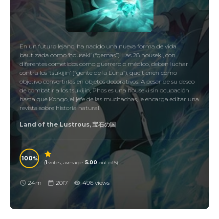
En un futuro lejano, ha nacido una nueva forma de vida
bautizada como ‘houseki’ (“gemas”). Las 28 houseki, con
diferentes cometidos como guerrero o médico, deben luchar
contra los ‘tsukijin’ (“gente de la Luna”), que tienen como
objetivo convertirlas en objetos decorativos. A pesar de su deseo
de combatir a los tsukijin, Phos es una houseki sin ocupación
hasta que Kongo, el jefe de las muchachas, le encarga editar una
revista sobre historia natural.
Land of the Lustrous, 宝石の国
100
(
1
votes, average:
5.00
out of 5)
24m
2017
496 views