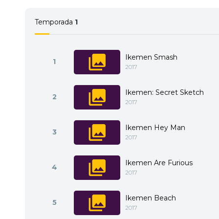
Temporada
1
Ikemen Smash
1
2017
Ikemen: Secret Sketch
2
2017
Ikemen Hey Man
3
2017
Ikemen Are Furious
4
2017
Ikemen Beach
5
2017