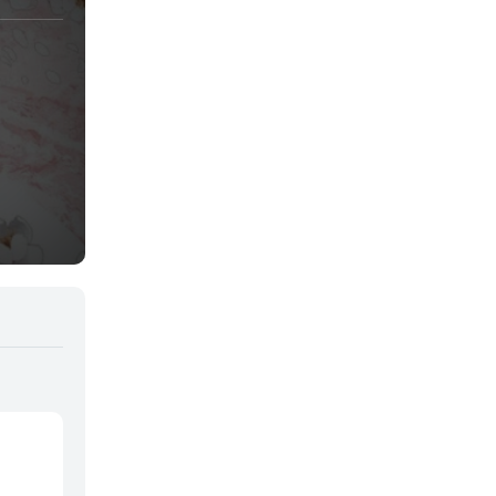
Juegos
Kids
Magia
Mecha
Militar
Misterio
Música
Parodia
Policía
Psicológico
Recuentos de la vida
Romance