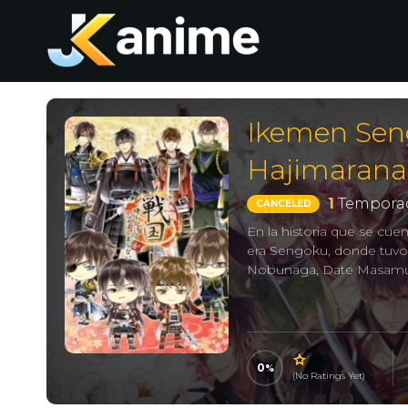
Ikemen Seng
Hajimarana
1
Temporad
CANCELED
En la historia que se cuen
era Sengoku, donde tuvo 
Nobunaga, Date Masamu
0
(No Ratings Yet)