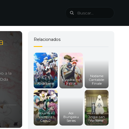
a
Relacionados
o a la
Nodame
 Oda
Kyoukai no
Cantabile:
Azur Lane
Rinne
Finale
Rosario +
Aoi
Vampire
Bungaku
Jingai-san
Capu2
Series
no Yome