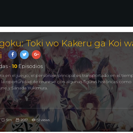
oku: Toki wo Kakeru ga Koi w
i
as -
10
Episodios
ta en el juego, el personaje principal es transportado en el tiemp
la oportunidad de reunirse con algunas figuras históricas como
ne y Sanada Yukimura.
5m
2017
51 views