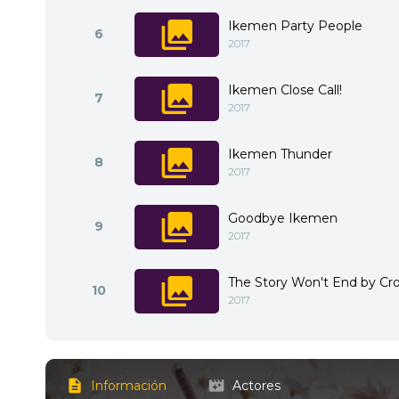
Ikemen Party People
6
2017
Ikemen Close Call!
7
2017
Ikemen Thunder
8
2017
Goodbye Ikemen
9
2017
The Story Won't End by Cr
10
2017
Información
Actores