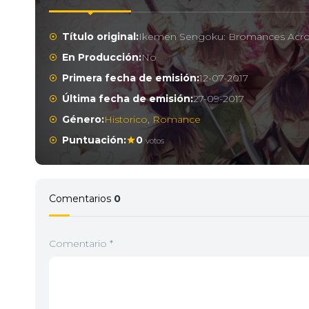
Título original:
Ikemen Sengoku: Bromances Acro
En Producción:
No
Primera fecha de emisión:
12-07-2017
Última fecha de emisión:
27-09-2017
Género:
Historico
,
Romance
Puntuación:
0
votos
Comentarios
0
Comentario
*