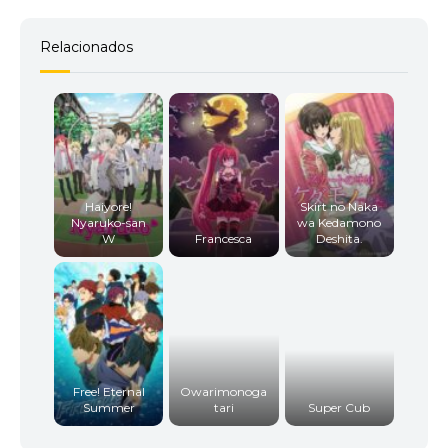
Relacionados
Haiyore!
Skirt no Naka
Nyaruko-san
wa Kedamono
W
Francesca
Deshita.
Free! Eternal
Owarimonoga
Summer
tari
Super Cub