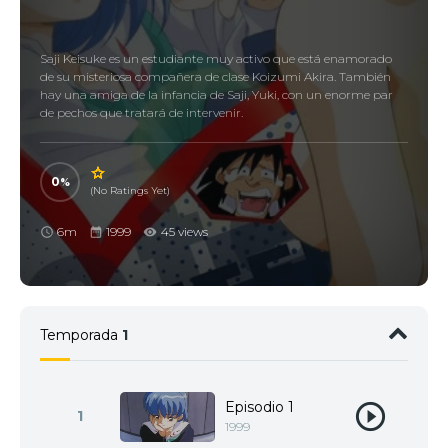
Saji Keisuke es un estudiante muy activo que está enamorado
de su misteriosa compañera de clase Koizumi Akira. También
hay una amiga de la infancia de Saji, Yuki, con un enorme par
de pechos que tratará de intervenir.
0
(No Ratings Yet)
6m
1999
45 views
Temporada
1
Episodio 1
1
1999