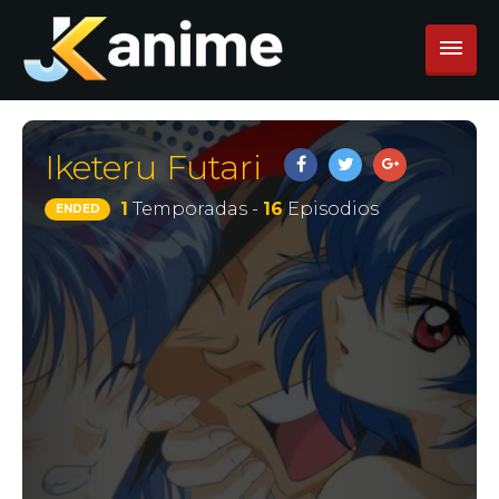
Iketeru Futari
1
Temporadas -
16
Episodios
ENDED