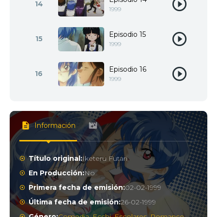
14
1999
Episodio 15
15
1999
Episodio 16
16
1999
Información
Título original:
Iketeru Futari
En Producción:
No
Primera fecha de emisión:
02-02-1999
Última fecha de emisión:
26-02-1999
Género:
Comedia
,
Ecchi
,
Escolares
,
Romance
,