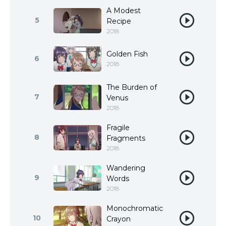
A Modest
5
Recipe
2018
Golden Fish
6
2018
The Burden of
7
Venus
2018
Fragile
8
Fragments
2018
Wandering
9
Words
2018
Monochromatic
10
Crayon