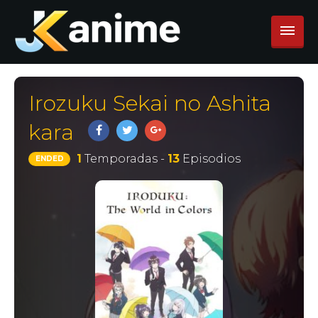
Irozuku Sekai no Ashita
kara
1
Temporadas -
13
Episodios
ENDED