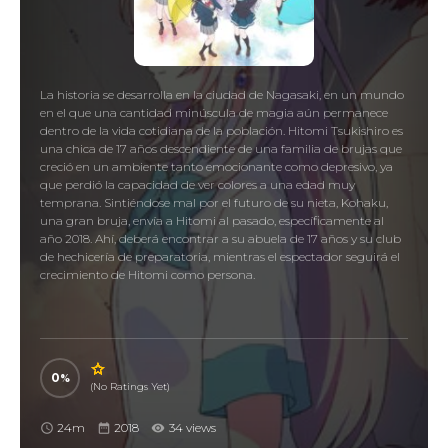
La historia se desarrolla en la ciudad de Nagasaki, en un mundo
en el que una cantidad minúscula de magia aún permanece
dentro de la vida cotidiana de la población. Hitomi Tsukishiro es
una chica de 17 años descendiente de una familia de brujas que
creció en un ambiente tanto emocionante como depresivo, ya
que perdió la capacidad de ver colores a una edad muy
temprana. Sintiéndose mal por el futuro de su nieta, Kohaku,
una gran bruja, envía a Hitomi al pasado, específicamente al
año 2018. Ahí, deberá encontrar a su abuela de 17 años y su club
de hechicería de preparatoria, mientras el espectador seguirá el
crecimiento de Hitomi como persona.
0
(No Ratings Yet)
24m
2018
34 views