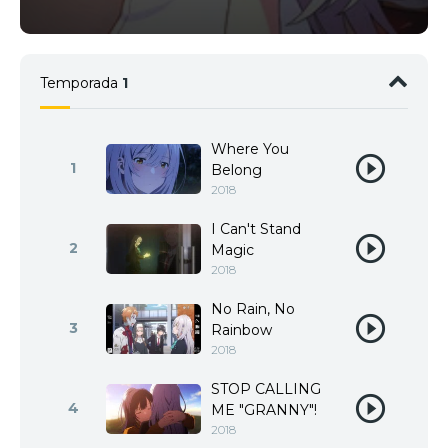
Temporada
1
Where You
1
Belong
2018
I Can't Stand
2
Magic
2018
No Rain, No
3
Rainbow
2018
STOP CALLING
4
ME "GRANNY"!
2018