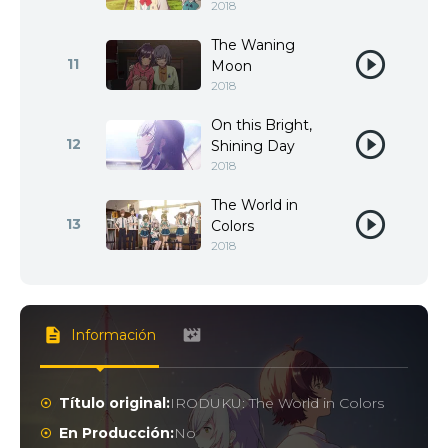
2018
The Waning
11
Moon
2018
On this Bright,
12
Shining Day
2018
The World in
13
Colors
2018
Información
Título original:
IRODUKU: The World in Colors
En Producción:
No