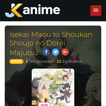
Isekai Maou to Shoukan
Shoujo no Dorei
Majutsu
2
Temporadas -
22
Episodios
ENDED