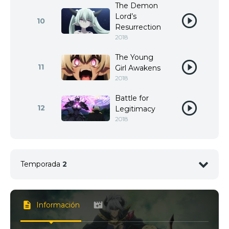
The Demon
Lord’s
10
Resurrection
2018
The Young
11
Girl Awakens
2018
Battle for
12
Legitimacy
2018
Temporada
2
1
<img src="//image.tmdb.org/t/p/w92/rCzwHId49qD
Información