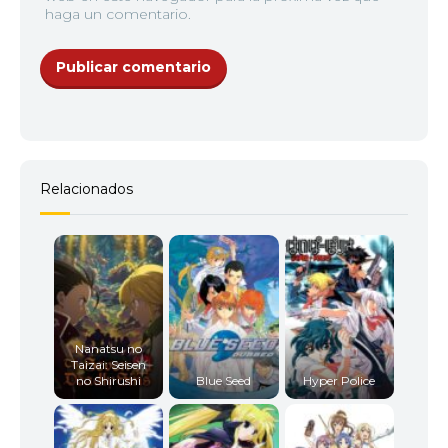
haga un comentario.
Relacionados
Nanatsu no
Taizai: Seisen
no Shirushi
Blue Seed
Hyper Police