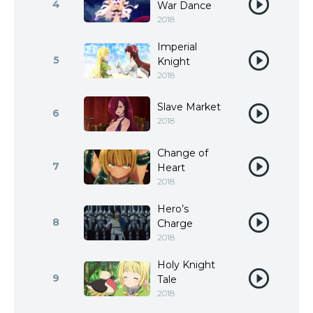
4
War Dance
2018
Imperial
5
Knight
2018
Slave Market
6
2018
Change of
7
Heart
2018
Hero’s
8
Charge
2018
Holy Knight
9
Tale
2018