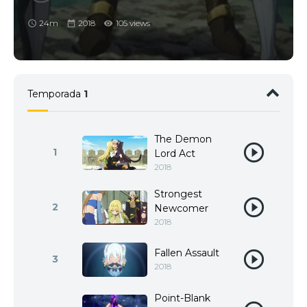
24m
2018
105 views
Temporada
1
The Demon
1
Lord Act
2018
Strongest
2
Newcomer
2018
Fallen Assault
3
2018
Point-Blank