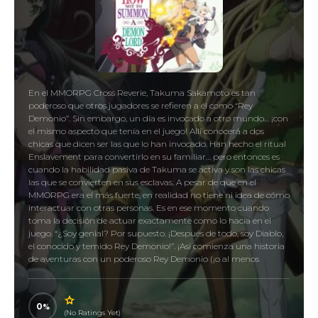
En el MMORPG Cross Reverie, Takuma Sakamoto es tan
poderoso que otros jugadores se refieren a él como “Rey
Demonio”. Sin embargo, un día es invocado a otro mundo… ¡con
el mismo aspecto que tenía en el juego! Allí conocerá a dos
chicas que dicen ser las que lo han invocado. Han hecho el ritual
Enslavement para convertirlo en su familiar… pero entonces es
cuando la habilidad pasiva de Takuma se activa y son las chicas
las que se convierten en sus esclavas. A pesar de que en el
MMORPG era el más fuerte, en realidad no tiene ni idea de cómo
interactuar con otras personas. Es en ese momento cuando
toma la decisión de actuar exactamente como lo hacía en el
juego. “¿Soy genial? Por supuesto. ¡Después de todo, soy Diablo,
el conocido y temido Rey Demonio!”. ¡Así comienza una historia
de aventuras con un poderoso Rey Demonio (¡o al menos
alguien que actúa como tal!) tomando otro mundo!
How Not to Summon a Demon Lord, 異世界魔王と召喚少女
0
の奴隷魔術
(No Ratings Yet)