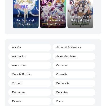
Magical Girl
Rokujouma no
Full Moon Wo
Lyrical Nanoha
Shinryakusha!
Sagashite
A&#039;s
?
Acción
Action & Adventure
Animación
Artes Marciales
Aventuras
Carreras
Ciencia Ficción
Comedia
Crimen
Demencia
Demonios
Deportes
Drama
Ecchi