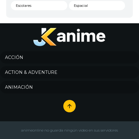
Escolares
Espacial
Familia
Fantasía
Harem
Historico
Infantil
Josei
Juegos
Kids
ACCIÓN
Magia
Mecha
ACTION & ADVENTURE
Militar
Misterio
ANIMACIÓN
Música
Parodia
Policía
Psicológico
Recuentos de la vida
Romance
Samurai
Sci-Fi & Fantasy
animeonline no guarda ningún video en sus servidores
Seinen
Shoujo