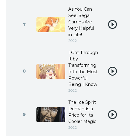
As You Can
See, Sega
Games Are
7
Very Helpful
in Life!
2022
I Got Through
It by
Transforming
8
Into the Most
Powerful
Being I Know
2022
The Ice Spirit
Demands a
9
Price for Its
Cooler Magic
2022