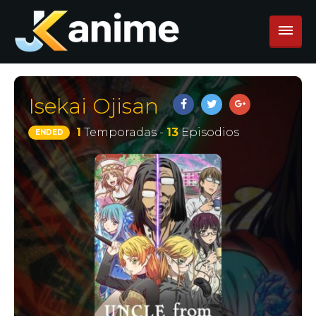
Isekai Ojisan
1
Temporadas -
13
Episodios
ENDED