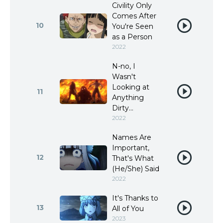
Civility Only
Comes After
10
You're Seen
as a Person
2022
N-no, I
Wasn't
Looking at
11
Anything
Dirty...
2022
Names Are
Important,
12
That's What
(He/She) Said
2022
It's Thanks to
13
All of You
2023