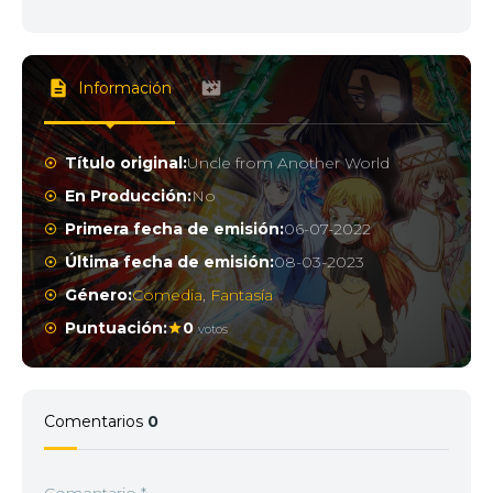
Información
Título original:
Uncle from Another World
En Producción:
No
Primera fecha de emisión:
06-07-2022
Última fecha de emisión:
08-03-2023
Género:
Comedia
,
Fantasía
Puntuación:
0
votos
Comentarios
0