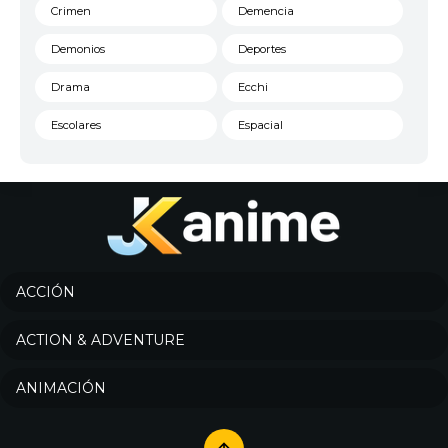
Crimen
Demencia
Demonios
Deportes
Drama
Ecchi
Escolares
Espacial
Familia
Fantasía
Harem
Historico
Infantil
Josei
Juegos
Kids
ACCIÓN
Magia
Mecha
ACTION & ADVENTURE
Militar
Misterio
ANIMACIÓN
Música
Parodia
Policía
Psicológico