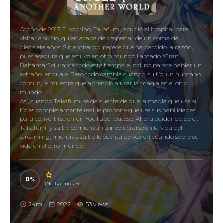
Otoño de 2017. El sobrino, Takafumi, acudió al hospital para
visitar a su tío, quien acaba de despertar de un coma de
diecisiete años. Sin embargo, parece que ha perdido la razón,
pues asegura que estuvo en otro mundo llamado “Gran
Bahamar” durante todo este tiempo, e incluso parece hablar un
extraño lenguaje. Pero todo cambia cuando, su tío, un humano
común, le muestra que aprendió a usar la magia en el otro
mundo.
Así, cuando Takafumi se da cuenta de que la magia que usa su
tío es completamente real, le propone que use sus habilidades
para convertirse en un YouTuber exitoso. Ahora cuidando de él,
Takafumi y su tío comienzan a involucrarse en la vida del
streaming, mientras su tío le cuenta de vez en cuando sobre su
vida en el otro mundo. –
0
(No Ratings Yet)
24m
2022
53 views