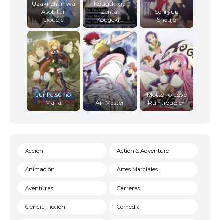
Uzaki-chan wa
Kougeki ga
Asobitai!
Zentai
Senryuu
Double
Kougeki...
Shoujo
Junketsu no
Motto To Love
Maria
Air Master
Ru ~trouble~
Acción
Action & Adventure
Animación
Artes Marciales
Aventuras
Carreras
Ciencia Ficción
Comedia