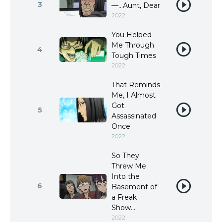
3
—...Aunt, Dear
2022
You Helped
Me Through
4
Tough Times
2022
That Reminds
Me, I Almost
Got
5
Assassinated
Once
2022
So They
Threw Me
Into the
6
Basement of
a Freak
Show...
2022