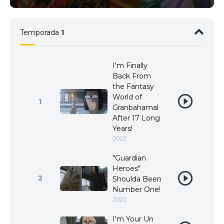
Temporada
1
I'm Finally
Back From
the Fantasy
World of
1
Granbahamal
After 17 Long
Years!
2022
"Guardian
Heroes"
2
Shoulda Been
Number One!
2022
I'm Your Un