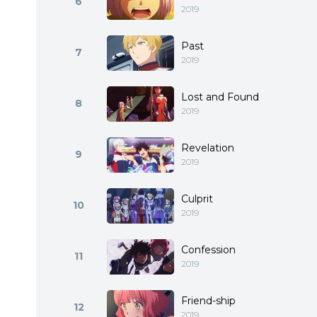
6
2019
Past
7
2019
Lost and Found
8
2019
Revelation
9
2019
Culprit
10
2019
Confession
11
2019
Friend-ship
12
2019