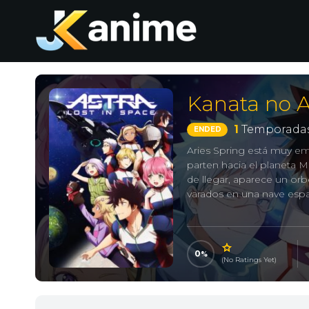
Kanata no A
1
Temporadas
ENDED
Aries Spring está muy em
parten hacia el planeta 
de llegar, aparece un orb
varados en una nave espa
0
(No Ratings Yet)