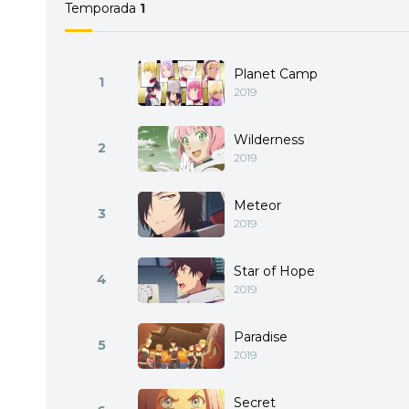
Temporada
1
Planet Camp
1
2019
Wilderness
2
2019
Meteor
3
2019
Star of Hope
4
2019
Paradise
5
2019
Secret