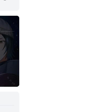
Juegos
Kids
Magia
Mecha
Militar
Misterio
Música
Parodia
Policía
Psicológico
Recuentos de la vida
Romance