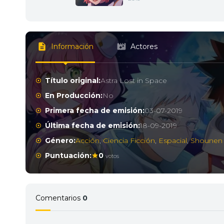
Información
Actores
Título original:
Astra Lost in Space
En Producción:
No
Primera fecha de emisión:
03-07-2019
Última fecha de emisión:
18-09-2019
Género:
Acción
,
Ciencia Ficción
,
Espacial
,
Shounen
Puntuación:
0
votos
Comentarios
0