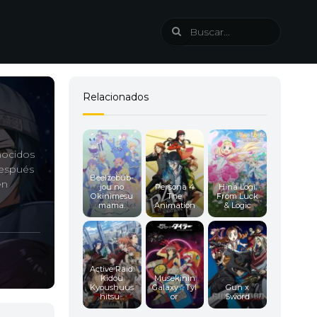
Relacionados
nocidos
después
Beelzebub-
en
jou no
Persona 4
Hina Logi:
Okinimesu
The
From Luck
mama.
Animation
& Logic
Active Raid:
Kidou
Musekinin
Kyoushuus
Galaxy☆Tyl
Gun x
hitsu...
or
Sword