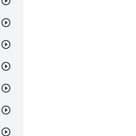
Deportes
Drama
Ecchi
Escolares
Espacial
Familia
Fantasía
Harem
Historico
Infantil
Josei