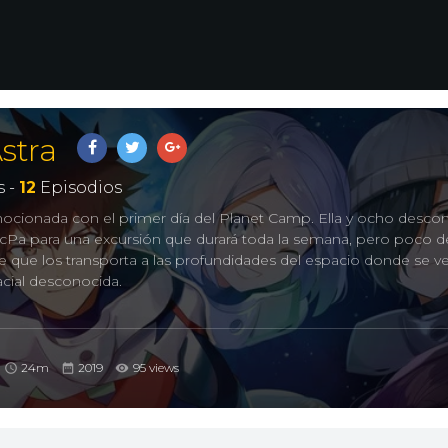
stra
 -
12
Episodios
ocionada con el primer día del Planet Camp. Ella y ocho desco
McPa para una excursión que durará toda la semana, pero poco 
e que los transporta a las profundidades del espacio donde se v
cial desconocida.
24m
2019
95 views