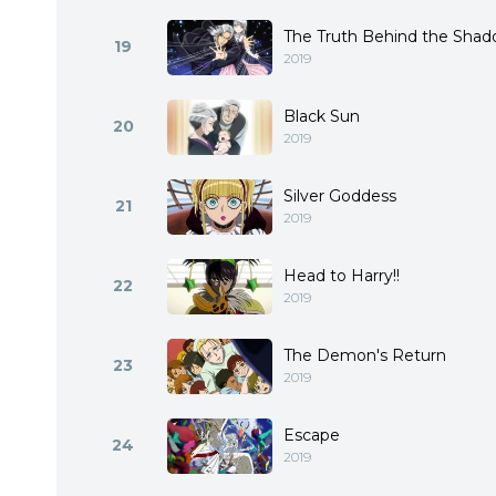
The Truth Behind the Sha
19
2019
Black Sun
20
2019
Silver Goddess
21
2019
Head to Harry!!
22
2019
The Demon's Return
23
2019
Escape
24
2019