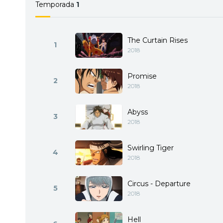
Temporada
1
The Curtain Rises
1
2018
Promise
2
2018
Abyss
3
2018
Swirling Tiger
4
2018
Circus - Departure
5
2018
Hell