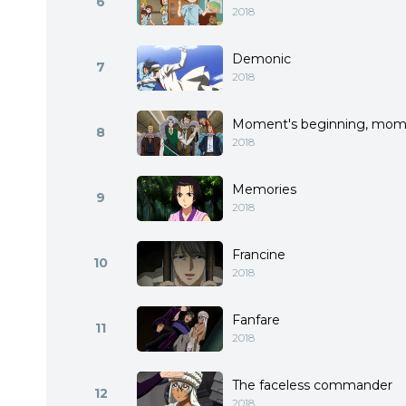
6
2018
Demonic
7
2018
Moment's beginning, mom
8
2018
Memories
9
2018
Francine
10
2018
Fanfare
11
2018
The faceless commander
12
2018