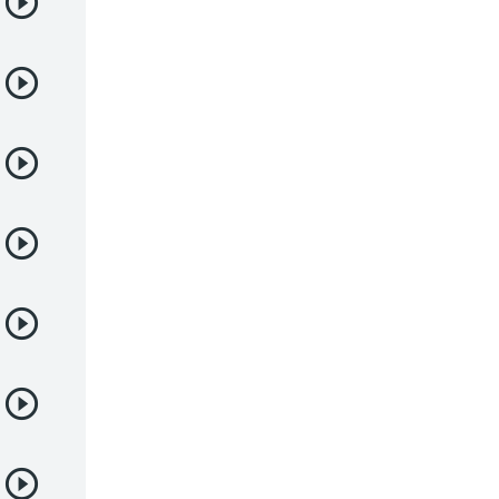
Deportes
Drama
Ecchi
Escolares
Espacial
Familia
Fantasía
Harem
Historico
Infantil
Josei