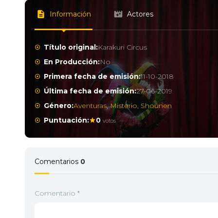
Información
Actores
Título original:
Karakuri Circus
En Producción:
No
Primera fecha de emisión:
11-10-2018
Última fecha de emisión:
27-06-2019
Género:
Aventuras
,
Misterio
,
Shounen
Puntuación:
0
votos
Comentarios
0
Comentario
*