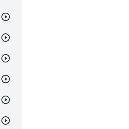
Juegos
Kids
Magia
Mecha
Militar
Misterio
Música
Parodia
Policía
Psicológico
Recuentos de la vida
Romance