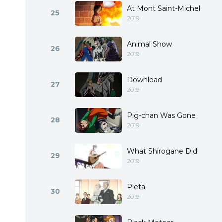
At Mont Saint-Michel
25
2019
Animal Show
26
2019
Download
27
2019
Pig-chan Was Gone
28
2019
What Shirogane Did
29
2019
Pieta
30
2019