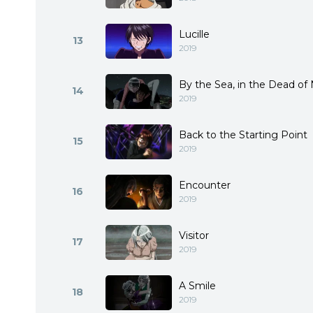
Lucille
13
2019
By the Sea, in the Dead of
14
2019
Back to the Starting Point
15
2019
Encounter
16
2019
Visitor
17
2019
A Smile
18
2019