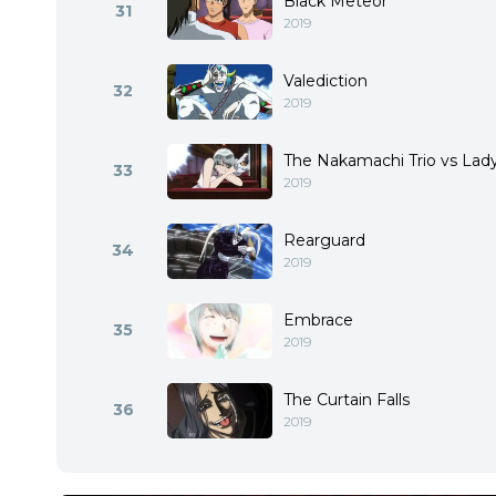
Black Meteor
31
2019
Valediction
32
2019
The Nakamachi Trio vs Lady
33
2019
Rearguard
34
2019
Embrace
35
2019
The Curtain Falls
36
2019