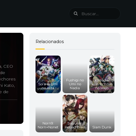
Relacionados
a, CEO
 de
hechores
Fushigi no
Yamada-
Sora to Umi
Umi no
kun to 7-nin
i Kato,
no Aida
Nadia
no Majo
e de
ortuna.
Norn9:
Saiyuuki
Norn+Nonet
Reload Blast
Slam Dunk