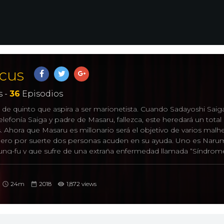
rcus
 -
36
Episodios
 de quinto que aspira a ser marionetista. Cuando Sadayoshi Saig
lefonía Saiga y padre de Masaru, fallezca, este heredará un total
. Ahora que Masaru es millonario será el objetivo de varios mal
 pero por suerte dos personas acuden en su ayuda. Uno es Narum
ng-fu y que sufre de una extraña enfermedad llamada “Síndrom
rogane, una mujer de pelo plateado que controla a la marioneta
entarán a todos los conspiradores que quieran robar a Masaru su f
24m
2018
1,872 views
ri, からくりサーカス