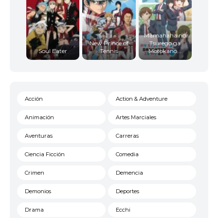
Mamahaha no
New Prince of
Tsurego ga
Soul Eater
Tennis
Motokano...
Acción
Action & Adventure
Animación
Artes Marciales
Aventuras
Carreras
Ciencia Ficción
Comedia
Crimen
Demencia
Demonios
Deportes
Drama
Ecchi