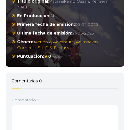
Título original:
Katainaka no Ossan, Kensei ni
Naru
En Producción:
Sí
Primera fecha de emisión:
05-04-2025
Última fecha de emisión:
21-06-2025
Género:
Action & Adventure
,
Animación
,
Comedia
,
Sci-Fi & Fantasy
Puntuación:
0
votos
Comentarios
0
Comentario
*