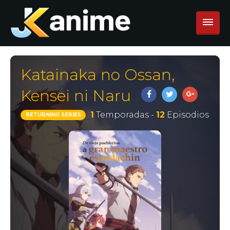
Katainaka no Ossan,
Kensei ni Naru
1
Temporadas -
12
Episodios
RETURNING SERIES