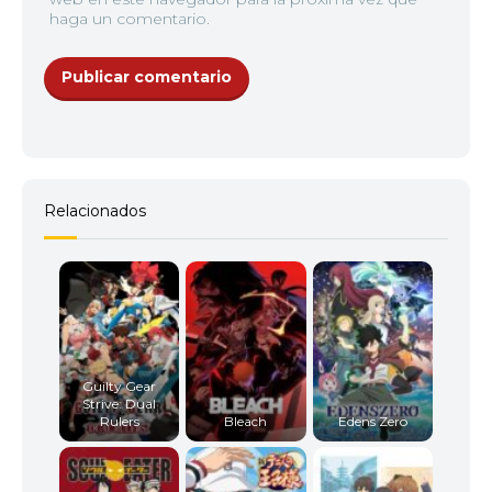
haga un comentario.
Relacionados
Guilty Gear
Strive: Dual
Rulers
Bleach
Edens Zero