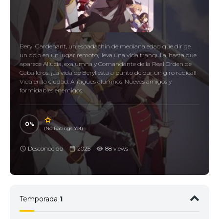
Beryl Gardenant, un espadachín de mediana edad que dirige
un dojo en un lugar remoto, lleva una vida tranquila, hasta que
aparece Allucia, exalumna y Comandante de la Real Orden de
Caballeros. ¡La vida de Beryl está a punto de dar un giro radical!
Vida en la ciudad. Antiguos alumnos. Nuevos amigos y
formidables enemigos.
0
(No Ratings Yet)
Desconocido
2025
88 views
Temporada
1