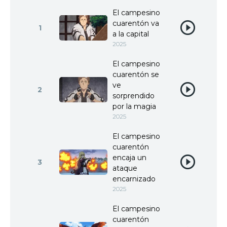
El campesino
cuarentón va
1
a la capital
2025
El campesino
cuarentón se
ve
2
sorprendido
por la magia
2025
El campesino
cuarentón
encaja un
3
ataque
encarnizado
2025
El campesino
cuarentón