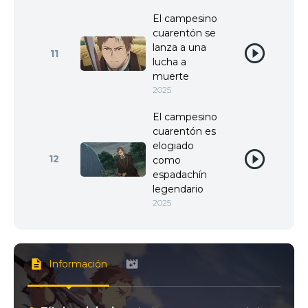
El campesino
cuarentón se
lanza a una
11
lucha a
muerte
2025
El campesino
cuarentón es
elogiado
12
como
espadachín
legendario
2025
Información