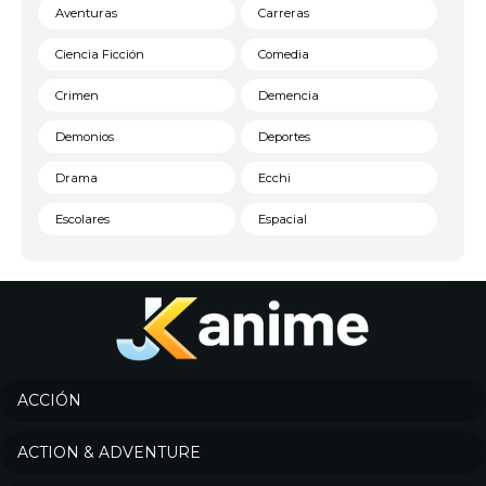
Aventuras
Carreras
Ciencia Ficción
Comedia
Crimen
Demencia
Demonios
Deportes
Drama
Ecchi
Escolares
Espacial
Familia
Fantasía
Harem
Historico
Infantil
Josei
Juegos
Kids
ACCIÓN
Magia
Mecha
ACTION & ADVENTURE
Militar
Misterio