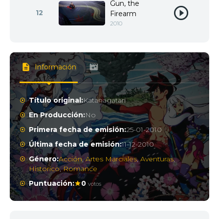
Gun, the
12
Firearm
2010
Información
Título original:
Katanagatari
En Producción:
No
Primera fecha de emisión:
25-01-2010
Última fecha de emisión:
11-12-2010
Género:
Acción
,
Artes Marciales
,
Aventuras
,
Historico
,
Romance
Puntuación:
0
votos