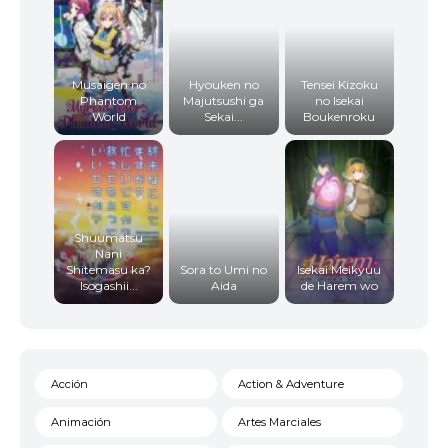
Musaigen no
Hyouken no
Tensei Kizoku
Phantom
Majutsushi ga
no Isekai
World
Sekai...
Boukenroku
Shuumatsu
Nani
Shitemasu ka?
Sora to Umi no
Isekai Meikyuu
Isogashii...
Aida
de Harem wo
Acción
Action & Adventure
Animación
Artes Marciales