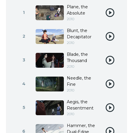
Plane, the
1
Absolute
2010
Blunt, the
2
Decapitator
2010
Blade, the
3
Thousand
2010
Needle, the
4
Fine
2010
Aegis, the
5
Resentment
2010
Hammer, the
6
Dual-Edge