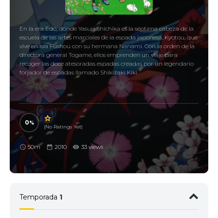
En la era Edo, donde Yasuri Shichika es la séptima cabeza de la
escuela de las artes marciales de la espada japonesa, Kyotou, que
vive en isla Fushou con su hermana Nanami. Con la orden de la
directora general Togame, ellos emprenden un viaje para
recoger las doce atesoradas espadas creadas por un legendario
forjador de espadas llamado Shikizaki Kiki.
0
(No Ratings Yet)
50m
2010
33 views
Temporada
1