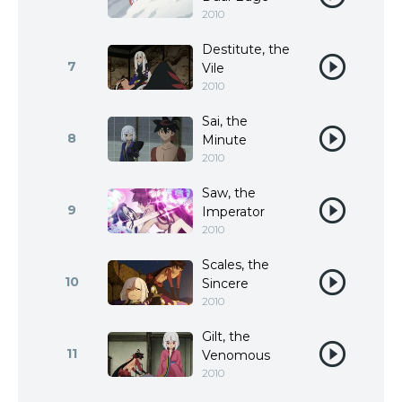
2010
Destitute, the
7
Vile
2010
Sai, the
8
Minute
2010
Saw, the
9
Imperator
2010
Scales, the
10
Sincere
2010
Gilt, the
11
Venomous
2010