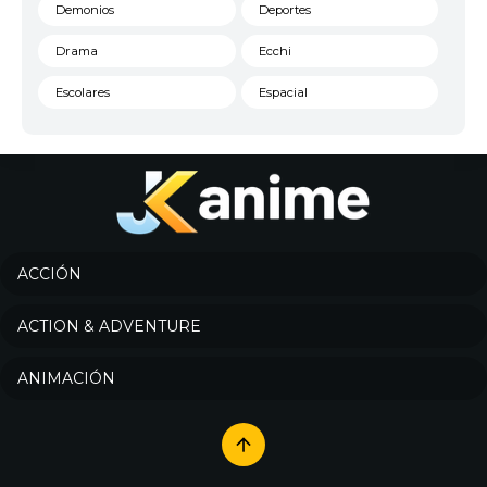
Demonios
Deportes
Drama
Ecchi
Escolares
Espacial
Familia
Fantasía
Harem
Historico
Infantil
Josei
Juegos
Kids
ACCIÓN
Magia
Mecha
ACTION & ADVENTURE
Militar
Misterio
ANIMACIÓN
Música
Parodia
Policía
Psicológico
Recuentos de la vida
Romance