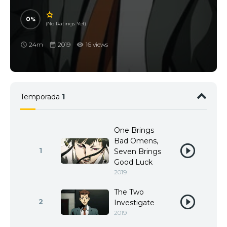
0
(No Ratings Yet)
24m
2019
16 views
Temporada
1
One Brings
Bad Omens,
1
Seven Brings
Good Luck
2019
The Two
2
Investigate
2019