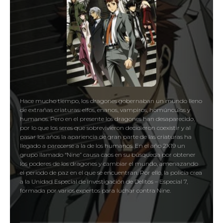
Hace mucho tiempo, los dragones gobernaban un mundo lleno
de extrañas criaturas: elfos, enanos, vampiros, homúnculos y
humanos. Pero en el presente los dragones han desaparecido,
por lo que los seres que sobrevivieron decidieron coexistir y al
pasar los años la apariencia de gran parte de las criaturas ha
llegado a parecerse a la de los humanos. En el año 2X19 un
grupo llamado “Nine” causa caos en su búsqueda por obtener
los poderes de los dragones y cambiar el mundo, amenazando
el periodo de paz en el que se encuentran. Por ello, la policía crea
a la Unidad Especial de Investigación de Delitos – Especial 7,
formada por varios expertos para luchar contra Nine.