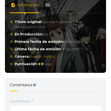
Información
Título original:
Special 7: Special Crime
Investigation Unit
En Producción:
No
Primera fecha de emisión:
06-10-2019
Última fecha de emisión:
29-12-2019
Género:
Acción
,
Policía
Puntuación:
0
votos
Comentarios
0
Comentario
*