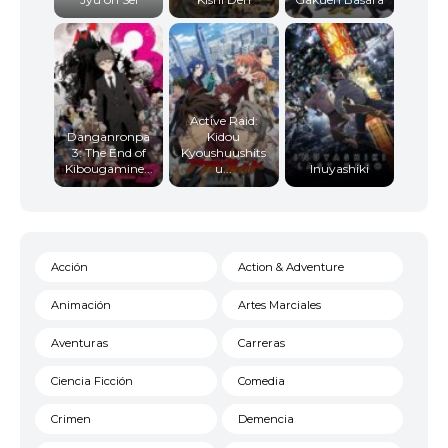
Active Raid:
Danganronpa
Kidou
3: The End of
Kyoushuushits
Kibougamine...
u...
Inuyashiki
Acción
Action & Adventure
Animación
Artes Marciales
Aventuras
Carreras
Ciencia Ficción
Comedia
Crimen
Demencia