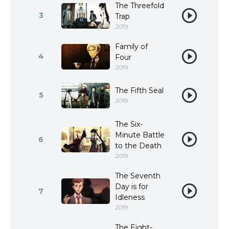
The Threefold
3
Trap
2019
Family of
4
Four
2019
The Fifth Seal
5
2019
The Six-
Minute Battle
6
to the Death
2019
The Seventh
Day is for
7
Idleness
2019
The Eight-