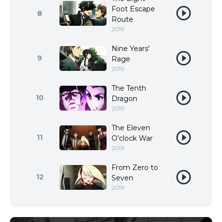
Foot Escape
8
Route
2019
Nine Years'
9
Rage
2019
The Tenth
10
Dragon
2019
The Eleven
11
O'clock War
2019
From Zero to
12
Seven
2019