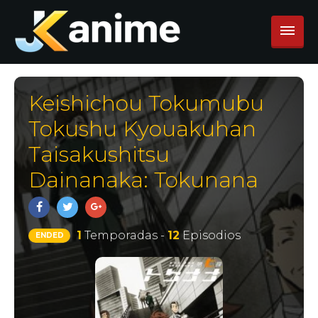
Keishichou Tokumubu
Tokushu Kyouakuhan
Taisakushitsu
Dainanaka: Tokunana
1
Temporadas -
12
Episodios
ENDED