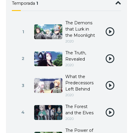
Temporada
1
The Demons
that Lurk in
1
the Moonlight
2020
The Truth,
2
Revealed
2020
What the
Predecessors
3
Left Behind
2020
The Forest
4
and the Elves
2020
The Power of