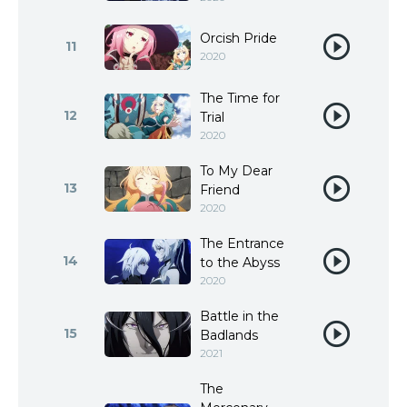
Orcish Pride
11
2020
The Time for
12
Trial
2020
To My Dear
13
Friend
2020
The Entrance
14
to the Abyss
2020
Battle in the
15
Badlands
2021
The