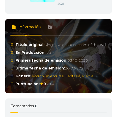
2021
Información
Título original:
King's Raid: Successors of the Will
En Producción:
No
Primera fecha de emisión:
03-10-2020
Última fecha de emisión:
26-03-2021
Género:
Acción
,
Aventuras
,
Fantasía
,
Magia
Puntuación:
0
votos
Comentarios
0