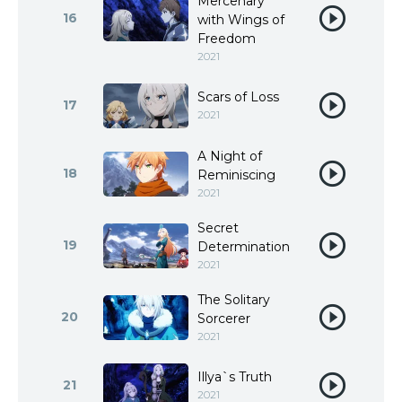
Mercenary
16
with Wings of
Freedom
2021
Scars of Loss
17
2021
A Night of
18
Reminiscing
2021
Secret
19
Determination
2021
The Solitary
20
Sorcerer
2021
Illya`s Truth
21
2021