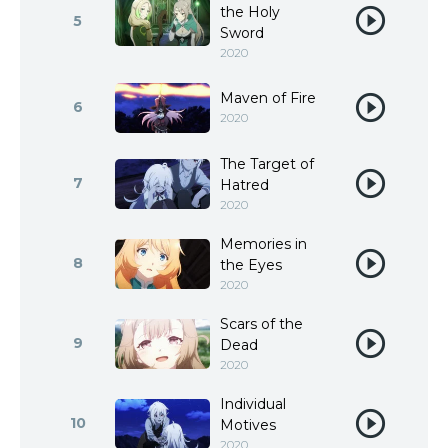
the Holy
5
Sword
2020
Maven of Fire
6
2020
The Target of
7
Hatred
2020
Memories in
8
the Eyes
2020
Scars of the
9
Dead
2020
Individual
10
Motives
2020