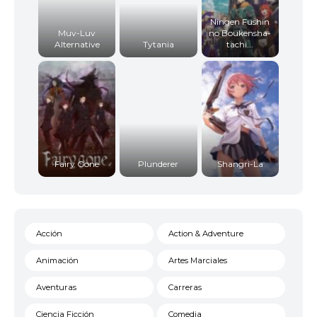
Ningen Fushin
Muv-Luv
no Boukensha-
Alternative
Tytania
tachi...
Fairy Gone
Plunderer
Shangri-La
Acción
Action & Adventure
Animación
Artes Marciales
Aventuras
Carreras
Ciencia Ficción
Comedia