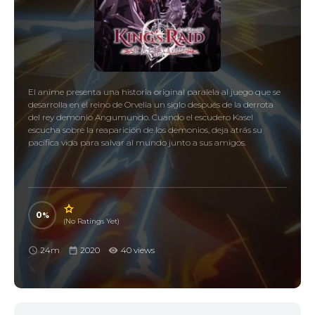
El anime presenta una historia original paralela al juego que se
desarrolla en el reino de Orvelia un siglo después de la derrota
del rey demonio Angumundo. Cuando el escudero Kasel
escucha sobre la reaparición de los demonios, deja atrás su
pacífica vida para salvar al mundo junto a sus amigos.
0
(No Ratings Yet)
24m
2020
40 views