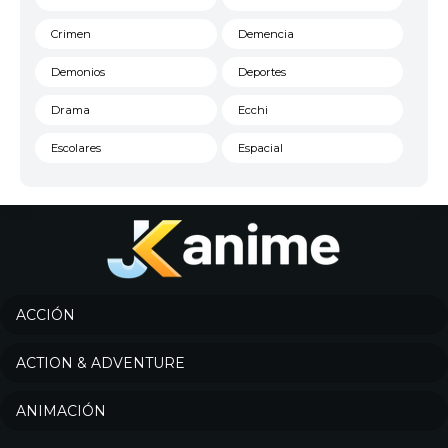
Crimen
Demencia
Demonios
Deportes
Drama
Ecchi
Escolares
Espacial
Familia
Fantasía
Harem
Historico
Infantil
Josei
Juegos
Kids
ACCIÓN
Magia
Mecha
ACTION & ADVENTURE
Militar
Misterio
ANIMACIÓN
Música
Parodia