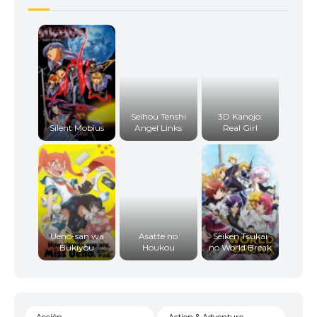
Seihou Tenshi
3D Kanojo:
Silent Mobius
Angel Links
Real Girl
Ueno-san wa
Asatte no
Seiken Tsukai
Bukiyou
Houkou
no World Break