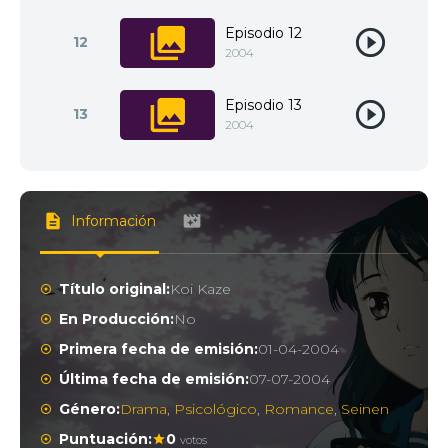
Episodio 12
12
2004
Episodio 13
13
2004
Información
Título original:
Koi Kaze
En Producción:
No
Primera fecha de emisión:
01-04-2004
Última fecha de emisión:
07-07-2004
Género:
Drama
,
Psicológico
,
Romance
,
Seinen
Puntuación:
0
votos