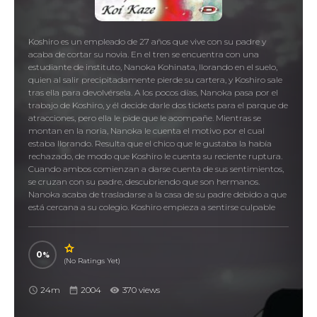
Koshiro es un empleado de 27 años que vive con su padre y
acaba de cortar su novia. En el tren se encuentra con una
estudiante de instituto, Nanoka Kohinata, llorando en el suelo,
quien al salir precipitadamente pierde su cartera, y Koshiro sale
tras ella para devolvérsela. A los pocos días, Nanoka pasa por el
trabajo de Koshiro, y él decide darle dos tickets para el parque de
atracciones, pero ella le pide que le acompañe. Mientras se
montan en la noria, Nanoka le cuenta el motivo por el cual
estaba llorando. Resulta que el chico que le gustaba la había
rechazado, de modo que Koshiro le cuenta su reciente ruptura.
Cuando ambos comienzan a darse cuenta de sus sentimientos,
se cruzan con su padre, descubriendo que son hermanos.
Nanoka acaba de trasladarse a la casa de su padre debido a que
está cercana a su colegio. Koshiro empieza a sentirse culpable
por la atracción que siente hacia Nanoha a medida que
empieza a convivir con ella.
0
(No Ratings Yet)
24m
2004
370 views