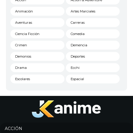
Acción
Action & Adventure
Animación
Artes Marciales
Aventuras
Carreras
Ciencia Ficción
Comedia
Crimen
Demencia
Demonios
Deportes
Drama
Ecchi
Escolares
Espacial
Familia
Fantasía
Harem
Historico
Infantil
Josei
Juegos
Kids
ACCIÓN