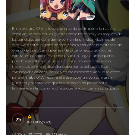
En la antigua China, luego de la caida del imperio, la nación
entra en un caos por las guerras entre los reinos y los saqueos de
los bandidos siendo la gente común la principal victimas de
ellos. Pero entre la gente se comienza a escuchar la existencia de
una poderosa y bella guerrera de cabello negro que lucha
contra los bandidos. Esta chica, Kan’un, llega a un pequeño
pueblo y se entera que un grupo de niños están haciendo
travesuras contra el dictador gobernante del lugar. Éste
cansado decide capturarlar y en ese momento Kan’un se ofrece
para el “trabajo”. Al llegar a ella se encuentra con una gran
guerrera y al enterarse que ella tambien ha perdido sus
familiares en la guerra le ofrece que la acompañe a su cruzada.
0
(No Ratings Yet)
25m
2008
232 views