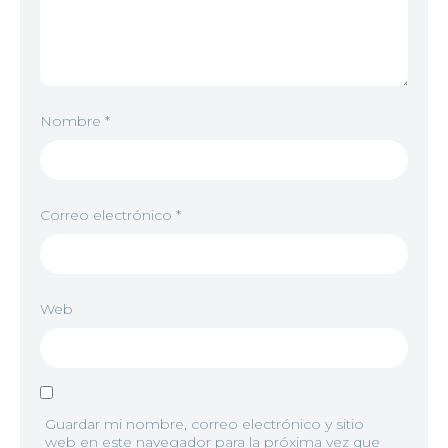
6
<img src="//image.tmdb.org/t/p/w92/kqCj8tRswvkt
7
<img src="//image.tmdb.org/t/p/w92/z3HJMu49b7f
Nombre
*
7
<img src="//image.tmdb.org/t/p/w92/cY4v8QkkLLp
8
<img src="//image.tmdb.org/t/p/w92/d7zWsBDom
Correo electrónico
*
9
<img src="//image.tmdb.org/t/p/w92/3Q5NlOb7QU
8
<img src="//image.tmdb.org/t/p/w92/i1eX1DkQYB
Web
10
<img src="//image.tmdb.org/t/p/w92/8EOj3iEE28Ccy
9
<img src="//image.tmdb.org/t/p/w92/9yQsVaqbm
Guardar mi nombre, correo electrónico y sitio
web en este navegador para la próxima vez que