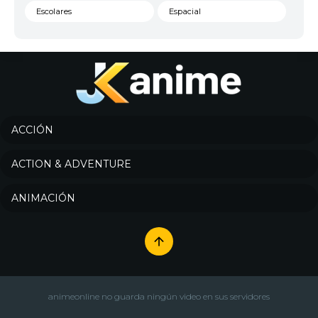
Escolares
Espacial
Familia
Fantasía
Harem
Historico
Infantil
Josei
Juegos
Kids
ACCIÓN
Magia
Mecha
ACTION & ADVENTURE
Militar
Misterio
ANIMACIÓN
Música
Parodia
Policía
Psicológico
Recuentos de la vida
Romance
Samurai
Sci-Fi & Fantasy
animeonline no guarda ningún video en sus servidores
Seinen
Shoujo