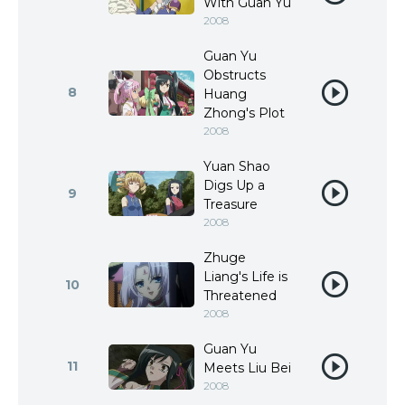
With Guan Yu
2008
Guan Yu
Obstructs
8
Huang
Zhong's Plot
2008
Yuan Shao
Digs Up a
9
Treasure
2008
Zhuge
Liang's Life is
10
Threatened
2008
Guan Yu
11
Meets Liu Bei
2008