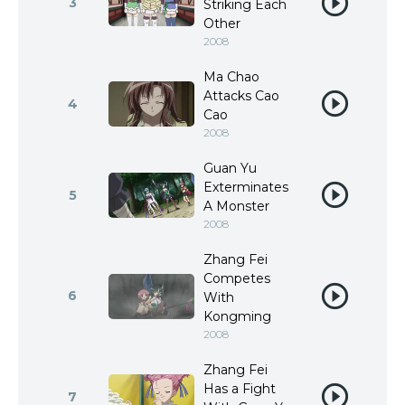
3
Striking Each
Other
2008
Ma Chao
Attacks Cao
4
Cao
2008
Guan Yu
Exterminates
5
A Monster
2008
Zhang Fei
Competes
6
With
Kongming
2008
Zhang Fei
Has a Fight
7