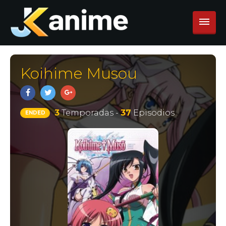
Koihime Musou
3
Temporadas -
37
Episodios
ENDED