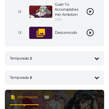
Guan Yu
Accomplishes
12
Her Ambition
2008
13
Desconocido
Temporada
2
1
<img src="//image.tmdb.org/t/p/w92/aDzmz06fBfh5
Temporada
3
2
<img src="//image.tmdb.org/t/p/w92/jfKf243XgDE
1
<img src="//image.tmdb.org/t/p/w92/cx7nKrXI2Tqx
Información