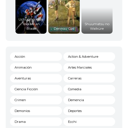
Uchuu no Kishi
Tekkaman
Shuumatsu no
Blade
Dennou Coil
Walküre
Acción
Action & Adventure
Animación
Artes Marciales
Aventuras
Carreras
Ciencia Ficción
Comedia
Crimen
Demencia
Demonios
Deportes
Drama
Ecchi