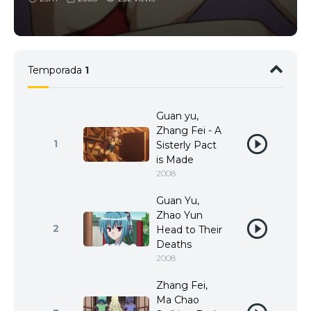
Temporada
1
Guan yu,
Zhang Fei - A
1
Sisterly Pact
is Made
2008
Guan Yu,
Zhao Yun
2
Head to Their
Deaths
2008
Zhang Fei,
Ma Chao