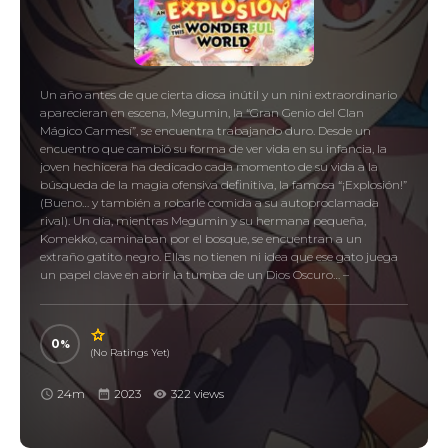
Un año antes de que cierta diosa inútil y un nini extraordinario
aparecieran en escena, Megumin, la “Gran Genio del Clan
Mágico Carmesí”, se encuentra trabajando duro. Desde un
encuentro que cambió su forma de ver vida en su infancia, la
joven hechicera ha dedicado cada momento de su vida a la
búsqueda de la magia ofensiva definitiva, la famosa “¡Explosión!”
(Bueno… y también a robarle comida a su autoproclamada
rival). Un día, mientras Megumin y su hermana pequeña,
Komekko, caminaban por el bosque, se encuentran a un
extraño gatito negro. Ellas no tienen ni idea que ese gato juega
un papel clave en abrir la tumba de un Dios Oscuro… –
0
(No Ratings Yet)
24m
2023
322 views