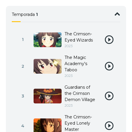
Temporada
1
The Crimson-
1
Eyed Wizards
2023
The Magic
Academy's
2
Taboo
2023
Guardians of
the Crimson
3
Demon Village
2023
The Crimson-
Eyed Lonely
4
Master