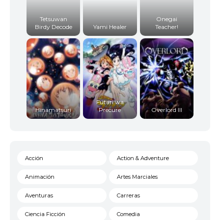
Tetsuwan
Onegai
Birdy Decode
Yami Healer
Teacher!
Futari wa
Hinamatsuri
Precure
Overlord III
Acción
Action & Adventure
Animación
Artes Marciales
Aventuras
Carreras
Ciencia Ficción
Comedia