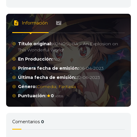
Información
Título original:
KONOSUBA – An Explosion on
This Wonderful World!
En Producción:
No
Primera fecha de emisión:
06-04-2023
Última fecha de emisión:
22-06-2023
Género:
Comedia
,
Fantasía
Puntuación:
0
votos
Comentarios
0