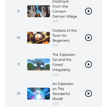
Destroyer
From the
9
Crimson
Demon Village
2023
Outlaws of the
Town for
10
Beginners
2023
The Explosion
Girl and the
11
Forest
Irregularity
2023
An Explosion
on This
12
Wonderful
World!
2023