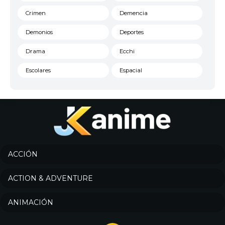
Crimen
Demencia
Demonios
Deportes
Drama
Ecchi
Escolares
Espacial
Familia
Fantasía
Harem
Historico
Infantil
Josei
Juegos
Kids
ACCIÓN
Magia
Mecha
ACTION & ADVENTURE
Militar
Misterio
ANIMACIÓN
Música
Parodia
Policía
Psicológico