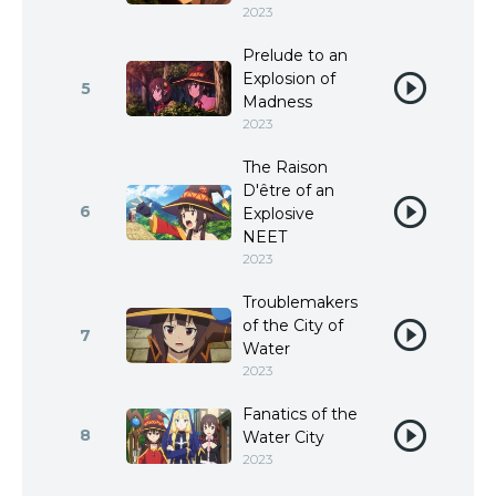
2023
Prelude to an
Explosion of
5
Madness
2023
The Raison
D'être of an
6
Explosive
NEET
2023
Troublemakers
of the City of
7
Water
2023
Fanatics of the
8
Water City
2023