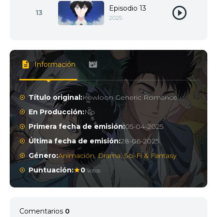
Episodio 13
13
2025
Información
Título original:
Kowloon Generic Romance
En Producción:
No
Primera fecha de emisión:
05-04-2025
Última fecha de emisión:
28-06-2025
Género:
Animación
,
Drama
,
Sci-Fi & Fantasy
Puntuación:
0
votos
Comentarios
0