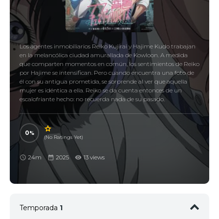
Los agentes inmobiliarios Reiko Kujirai y Hajime Kudo trabajan
en la melancólica ciudad amurallada de Kowloon. A medida
que comparten momentos en común, los sentimientos de Reiko
por Hajime se intensifican. Pero cuando encuentra una foto de
él con su antigua prometida, se sorprende al ver que aquella
mujer es idéntica a ella. Reiko se da cuenta entonces de un
escalofriante hecho: no recuerda nada de su pasado.
0
(No Ratings Yet)
24m
2025
13 views
Temporada
1