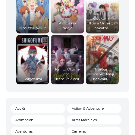
Goukon ni
Ashita no
Ittara Onna ga
Kimi to Boku. 2
Nadja
Inakatta...
Kaii to Otome
Rurouni
to
Kenshin: Meiji
Shigofumi
Kamikakushi
Kenkaku...
Acción
Action & Adventure
Animación
Artes Marciales
Aventuras
Carreras