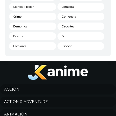
Ciencia Ficción
Comedia
Crimen
Demencia
Demonios
Deportes
Drama
Ecchi
Escolares
Espacial
Familia
Fantasía
Harem
Historico
Infantil
Josei
Juegos
Kids
ACCIÓN
Magia
Mecha
ACTION & ADVENTURE
Militar
Misterio
ANIMACIÓN
Música
Parodia