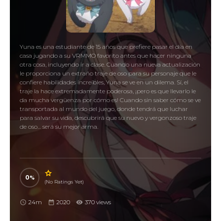
Yuna es una estudiante de 15 años que prefiere pasar el día en
casa jugando a su VRMMO favorito antes que hacer ninguna
otra cosa, incluyendo ir a clase. Cuando una nueva actualización
le proporciona un extraño traje de oso para su personaje que le
confiere habilidades increíbles, Yuna se ve en un dilema. Sí, el
traje la hace extremadamente poderosa, ¡pero es que llevarlo le
da mucha vergüenza por cómo es! Cuando sin saber cómo se ve
transportada al mundo del juego, donde tendrá que luchar
para salvar su vida, descubrirá que su nuevo y vergonzoso traje
de oso… será su mejor arma.
0
(No Ratings Yet)
24m
2020
370 views