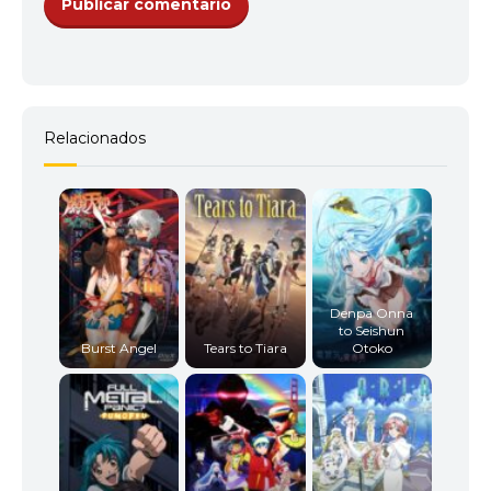
11
<img src="//image.tmdb.org/t/p/w92/lQE38ZFfC3b
Relacionados
12
<img src="//image.tmdb.org/t/p/w92/7F7groLqRv
Denpa Onna
to Seishun
Burst Angel
Tears to Tiara
Otoko