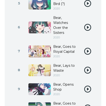
5
Bird (?)
2020
Bear,
Watches
6
Over the
Sisters
2020
Bear, Goes to
7
Royal Capital
2020
Bear, Lays to
8
Waste
2020
Bear, Opens
9
Shop
2020
Bear, Goes to