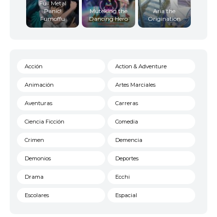
Full Metal
Panic!
Muteking the
Aria the
Fumoffu
Dancing Hero
Origination
Acción
Action & Adventure
Animación
Artes Marciales
Aventuras
Carreras
Ciencia Ficción
Comedia
Crimen
Demencia
Demonios
Deportes
Drama
Ecchi
Escolares
Espacial
Familia
Fantasía