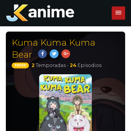
Kuma Kuma Kuma
Bear
2
Temporadas -
24
Episodios
ENDED