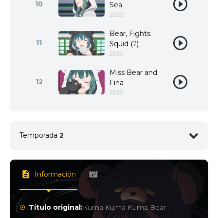
10
Sea
2020
Bear, Fights
11
Squid (?)
2020
Miss Bear and
12
Fina
2020
Temporada
2
1
<img src="//image.tmdb.org/t/p/w92/wLxHbCkHu
Información
Título original:
Kuma Kuma Kuma Bear