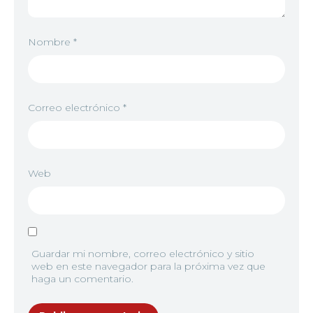
Nombre
*
7
<img src="//image.tmdb.org/t/p/w92/iPybVAT0ezt0
Correo electrónico
*
8
<img src="//image.tmdb.org/t/p/w92/4tGxcoWR8nm
Web
9
<img src="//image.tmdb.org/t/p/w92/7BjkQXZziDQ
Guardar mi nombre, correo electrónico y sitio
web en este navegador para la próxima vez que
haga un comentario.
10
<img src="//image.tmdb.org/t/p/w92/89uBXw67Y