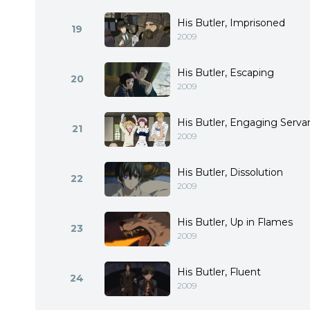
His Butler, Imprisoned
19
2009
His Butler, Escaping
20
2009
His Butler, Engaging Serva
21
2009
His Butler, Dissolution
22
2009
His Butler, Up in Flames
23
2009
His Butler, Fluent
24
2009