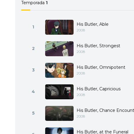
Temporada
1
His Butler, Able
1
2008
His Butler, Strongest
2
2008
His Butler, Omnipotent
3
2008
His Butler, Capricious
4
2008
His Butler, Chance Encoun
5
2008
His Butler, at the Funeral