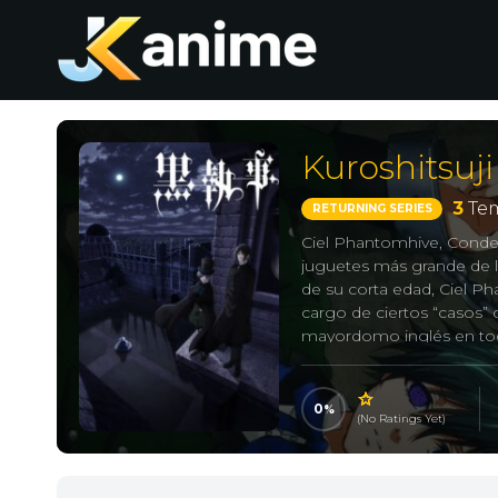
Kuroshitsuji
3
Tem
RETURNING SERIES
Ciel Phantomhive, Conde
juguetes más grande de la
de su corta edad, Ciel Ph
cargo de ciertos “casos” 
mayordomo inglés en todo
mantener la mansión en 
interponerse en su cami
cuáles son las verdaderas
0
(No Ratings Yet)
absolutamente nadie co
黒執事, Black Butler