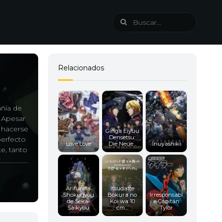
Relacionados
ñía de
. Apesar
a hacerse
Ginga Eiyuu
Densetsu:
perfecto
Love Love
Die Neue...
Inuyashiki
e, tanto
va a
usca, y
Arifureta
Itsudatte
Shokugyou
Bokura no
Irresponsabl
de Sekai
Koi wa 10
e Capitán
Saikyou
cm...
Tylor