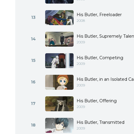
His Butler, Freeloader
13
2008
His Butler, Supremely Tale
14
2009
His Butler, Competing
15
2009
His Butler, in an Isolated Ca
16
2009
His Butler, Offering
17
2009
His Butler, Transmitted
18
2009