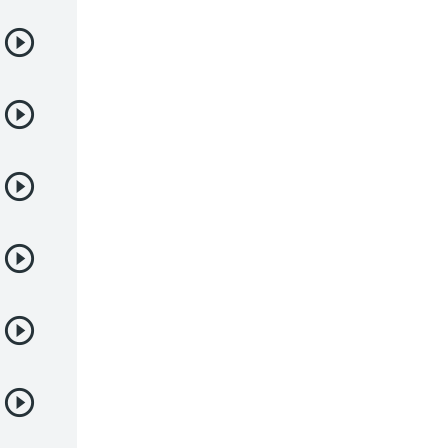
Samurai
Sci-Fi & Fantasy
Seinen
Shoujo
Shounen
Sobrenatural
Superpoderes
Suspense
Suspenso
Terror
Uncategorized
Vampiros