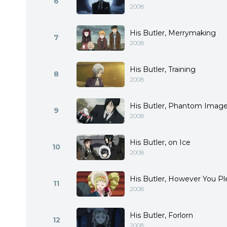
6
2008
His Butler, Merrymaking
7
2008
His Butler, Training
8
2008
His Butler, Phantom Imag
9
2008
His Butler, on Ice
10
2008
His Butler, However You Pl
11
2008
His Butler, Forlorn
12
2008