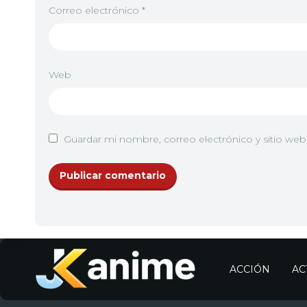
12
<img src="https://jkanime.ink/wp-content/the
Correo electrónico
*
8
<img src="//image.tmdb.org/t/p/w92/iLlmKdh
Web
9
<img src="//image.tmdb.org/t/p/w92/frtQgH
Guardar mi nombre, correo electrónico y sitio we
10
<img src="//image.tmdb.org/t/p/w92/y71QfqlE
11
<img src="//image.tmdb.org/t/p/w92/fTJM5Va
ACCIÓN
AC