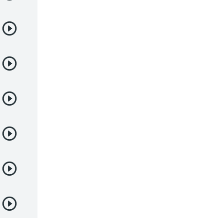
Juegos
Kids
Magia
Mecha
Militar
Misterio
Música
Parodia
Policía
Psicológico
Recuentos de la vida
Romance