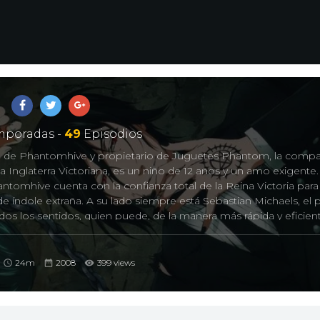
poradas -
49
Episodios
 de Phantomhive y propietario de Juguetes Phantom, la compa
 Inglaterra Victoriana, es un niño de 12 años y un amo exigente
antomhive cuenta con la confianza total de la Reina Victoria par
de índole extraña. A su lado siempre está Sebastian Michaels, el 
s los sentidos, quien puede, de la manera más rápida y eficient
perfecto estado como derrotar a cualquier enemigo que se atre
no. Pero qué es exactamente lo que el Conde de Phantomhive b
 intenciones de Sebastian, son las cuestiones que en realidad
24m
2008
399 views
noce.