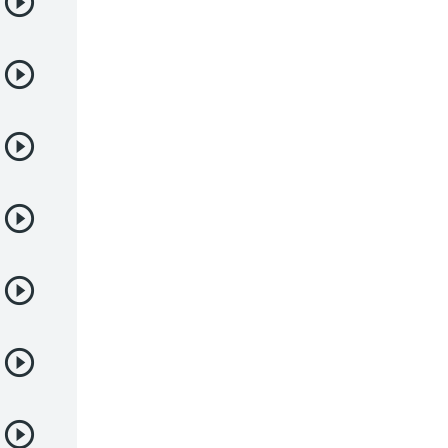
Deportes
Drama
Ecchi
Escolares
Espacial
Familia
Fantasía
Harem
Historico
Infantil
Josei