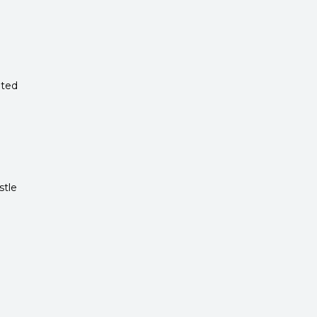
nted
stle