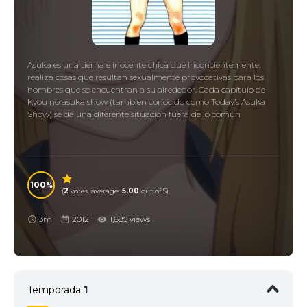
Asuka es una tierna e inocente chica que inconcientemente,
realiza cosas que resultan sexualmente provocativas para los
hombres que se encuentran a su alrededor. Cada capítulo de
Kyou no asuka show (tambien conocido como Today’s Asuka
Show) se da una diferente situación fuera de lo común
100
(
2
votes, average:
5.00
out of 5)
3m
2012
1,685 views
Temporada
1