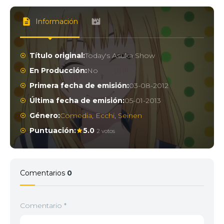
Información
Título original:
Today's Asuka Show
En Producción:
No
Primera fecha de emisión:
03-08-2012
Última fecha de emisión:
05-01-2013
Género:
Comedia
,
Ecchi
,
Seinen
Puntuación:
5.0
2 votos
Comentarios
0
Comentario
*