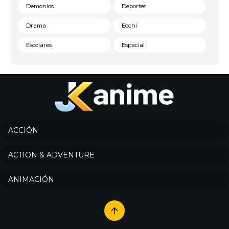
Demonios
Deportes
Drama
Ecchi
Escolares
Espacial
Familia
Fantasía
Harem
Historico
Infantil
Josei
Juegos
Kids
ACCIÓN
Magia
Mecha
ACTION & ADVENTURE
Militar
Misterio
ANIMACIÓN
Música
Parodia
Policía
Psicológico
Recuentos de la vida
Romance