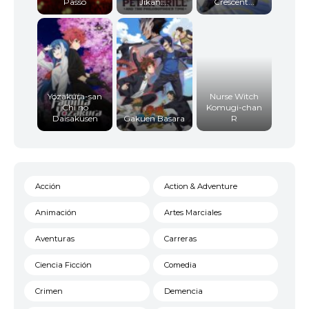
Passo
Jikan:...
Crescent...
Yozakura-san
Nurse Witch
Chi no
Komugi-chan
Daisakusen
Gakuen Basara
R
Acción
Action & Adventure
Animación
Artes Marciales
Aventuras
Carreras
Ciencia Ficción
Comedia
Crimen
Demencia