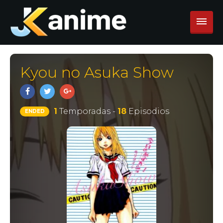
Kyou no Asuka Show
1
Temporadas -
18
Episodios
ENDED