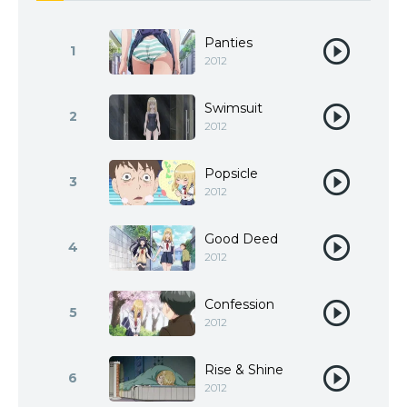
Panties
1
2012
Swimsuit
2
2012
Popsicle
3
2012
Good Deed
4
2012
Confession
5
2012
Rise & Shine
6
2012