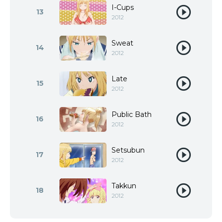
I-Cups
13
2012
Sweat
14
2012
Late
15
2012
Public Bath
16
2012
Setsubun
17
2012
Takkun
18
2012