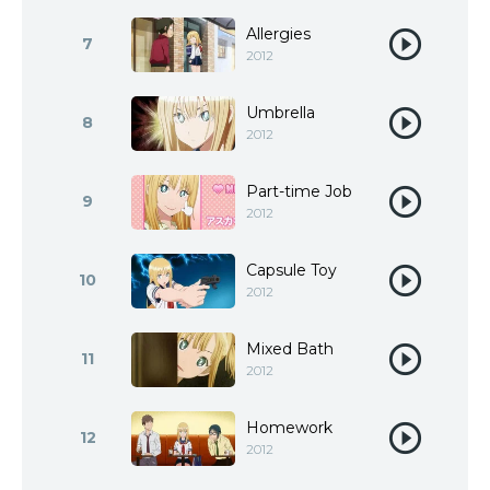
Allergies
7
2012
Umbrella
8
2012
Part-time Job
9
2012
Capsule Toy
10
2012
Mixed Bath
11
2012
Homework
12
2012