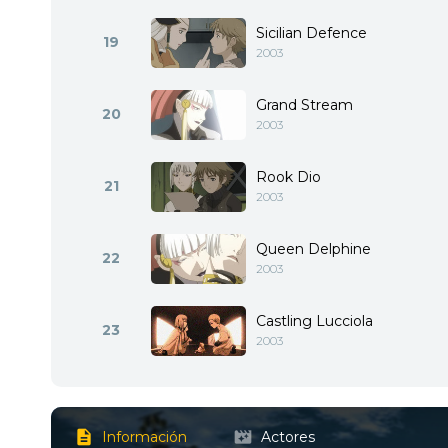
Sicilian Defence
19
2003
Grand Stream
20
2003
Rook Dio
21
2003
Queen Delphine
22
2003
Castling Lucciola
23
2003
Información
Actores