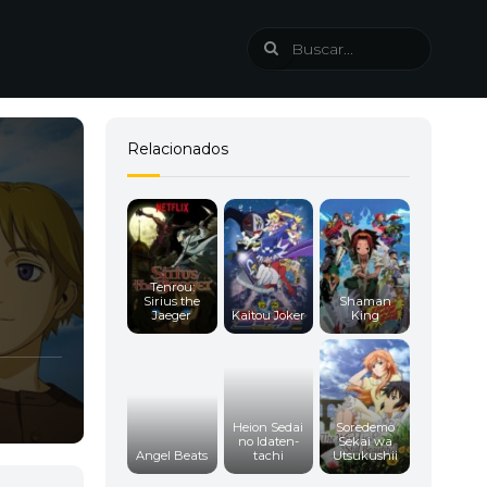
Relacionados
Tenrou:
Sirius the
Shaman
Jaeger
Kaitou Joker
King
Heion Sedai
Soredemo
no Idaten-
Sekai wa
Angel Beats
tachi
Utsukushii