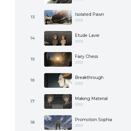
Isolated Pawn
13
2003
Etude Lavie
14
2003
Fairy Chess
15
2003
Breakthrough
16
2003
Making Material
17
2003
Promotion Sophia
18
2003