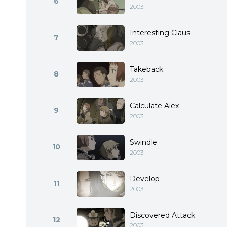
6
2003
Interesting Claus
7
2003
Takeback.
8
2003
Calculate Alex
9
2003
Swindle
10
2003
Develop
11
2003
Discovered Attack
12
2003