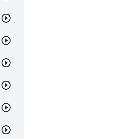
Juegos
Kids
Magia
Mecha
Militar
Misterio
Música
Parodia
Policía
Psicológico
Recuentos de la vida
Romance