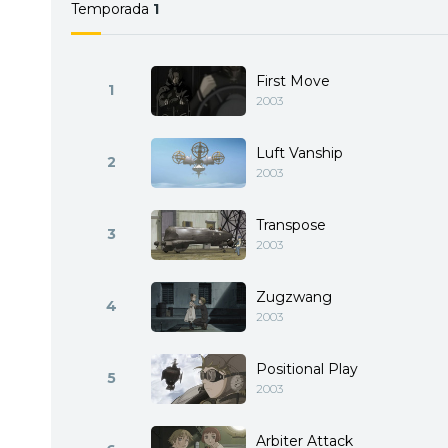
Temporada
1
First Move
1
2003
Luft Vanship
2
2003
Transpose
3
2003
Zugzwang
4
2003
Positional Play
5
2003
Arbiter Attack