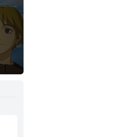
Yaoi
Yuri