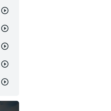
Samurai
Sci-Fi & Fantasy
Seinen
Shoujo
Shounen
Sobrenatural
Superpoderes
Suspense
Suspenso
Terror
Uncategorized
Vampiros