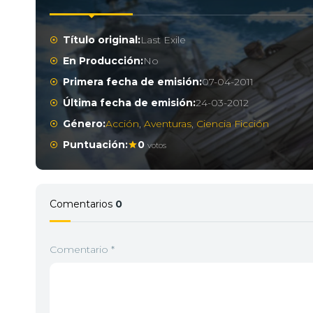
Título original:
Last Exile
En Producción:
No
Primera fecha de emisión:
07-04-2011
Última fecha de emisión:
24-03-2012
Género:
Acción
,
Aventuras
,
Ciencia Ficción
Puntuación:
0
votos
Comentarios
0
Comentario
*