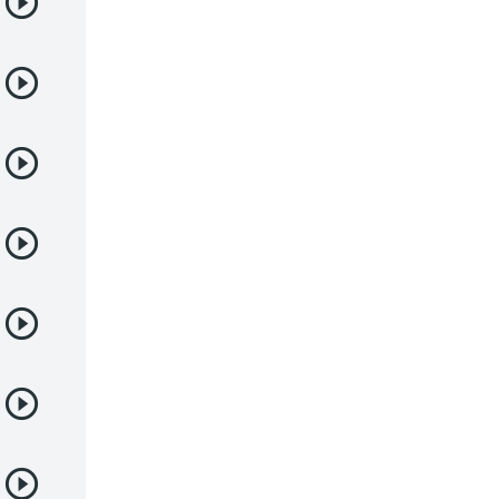
Deportes
Drama
Ecchi
Escolares
Espacial
Familia
Fantasía
Harem
Historico
Infantil
Josei