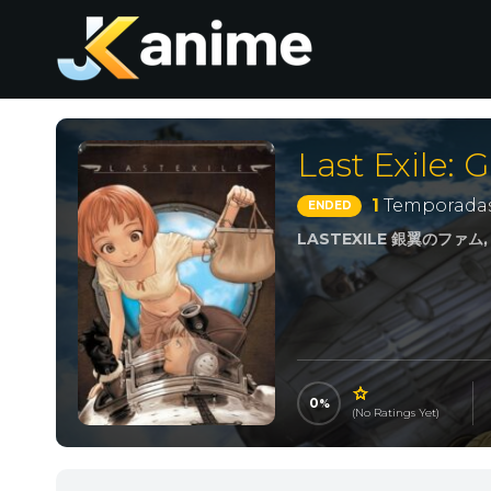
Last Exile:
1
Temporadas
ENDED
LASTEXILE 銀翼のファム, Las
0
(No Ratings Yet)