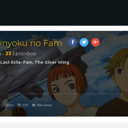
 Ginyoku no Fam
 -
23
Episodios
t Exile: Fam, The Silver Wing
26m
2011
359 views