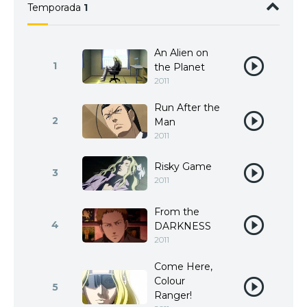
Temporada
1
An Alien on
1
the Planet
2011
Run After the
2
Man
2011
Risky Game
3
2011
From the
4
DARKNESS
2011
Come Here,
Colour
5
Ranger!