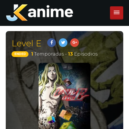
Level E
1
Temporadas -
13
Episodios
ENDED