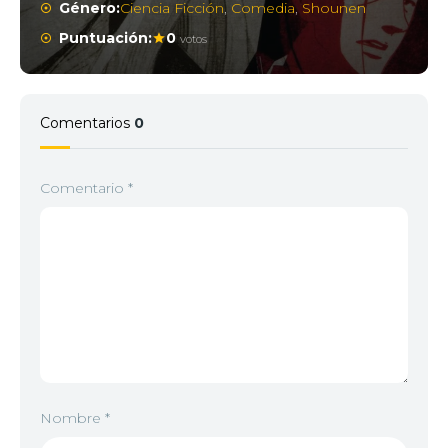
Género:
Ciencia Ficción
,
Comedia
,
Shounen
Puntuación:
0
votos
Comentarios
0
Comentario
*
Nombre
*