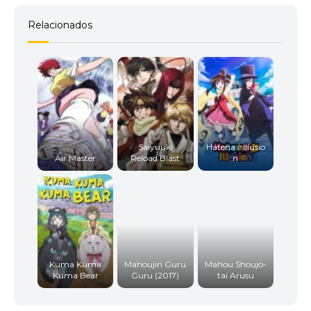
Relacionados
Saiyuuki
Hatena☆Illusio
Air Master
Reload Blast
n
Kuma Kuma
Mahoujin Guru
Mahou Shoujo-
Kuma Bear
Guru (2017)
tai Arusu