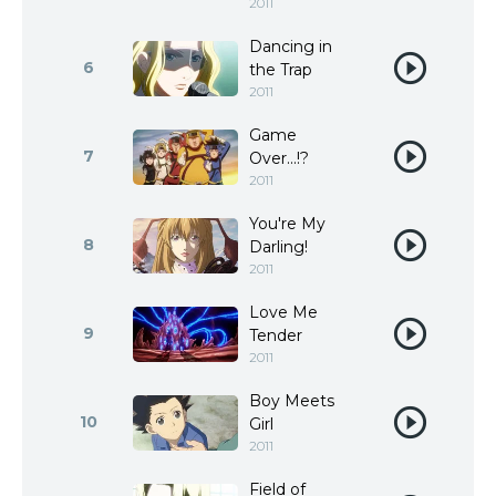
2011
Dancing in
6
the Trap
2011
Game
7
Over...!?
2011
You're My
8
Darling!
2011
Love Me
9
Tender
2011
Boy Meets
10
Girl
2011
Field of