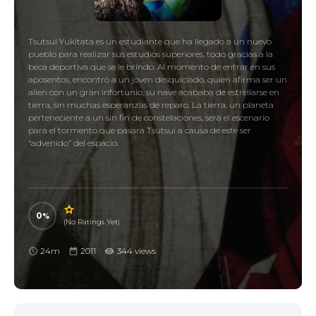
Tsutsui Yukitata es un estudiante que ha llegado a un nuevo
pueblo para realizar sus estudios superiores, todo gracias a la
beca deportiva que se le brindo. Al momento de entrar en sus
aposentos, encontró a un joven desquiciado, quien afirma ser un
alíen con un gran infortunio, su nave acababa de estrellarse en
tierra, sin muchas esperanzas de reparo. La tierra, un planeta
perteneciente a un sin fin de constelaciones, sera el escenario
para el tormento que pasara Tsutsui a causa de este ser
“advenido” del espacio.
0
(No Ratings Yet)
24m
2011
344 views