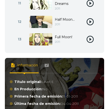
11
Dreams
2011
Half Moon...
12
2011
Full Moon!
13
2011
Información
Título original:
Level E
En Producción:
No
Primera fecha de emisión:
11-01-2011
Última fecha de emisión:
04-04-2011