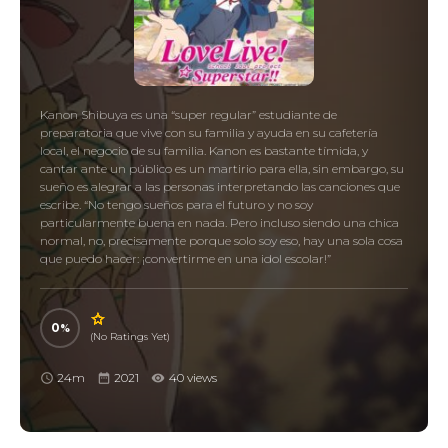
Kanon Shibuya es una “super regular” estudiante de
preparatoria que vive con su familia y ayuda en su cafetería
local, el negocio de su familia. Kanon es bastante tímida, y
cantar ante un público es un martirio para ella, sin embargo, su
sueño es alegrar a las personas interpretando las canciones que
escribe. “No tengo sueños para el futuro y no soy
particularmente buena en nada. Pero incluso siendo una chica
normal, no, precisamente porque solo soy eso, hay una sola cosa
que puedo hacer: ¡convertirme en una idol escolar!”
0
(No Ratings Yet)
24m
2021
40 views