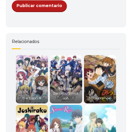
Relacionados
B-Project:
Zecchou*Emot
Da Capo III
ion
Mitsudomoe