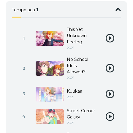
Temporada
1
This Yet
Unknown
1
Feeling
2021
No School
Idols
2
Allowed?!
2021
Kuukaa
3
2021
Street Corner
4
Galaxy
2021