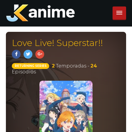
Love Live! Superstar!!
2
Temporadas -
24
RETURNING SERIES
Episodios