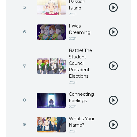
Passion
5
Island
2021
I Was
6
Dreaming
2021
Battle! The
Student
Council
7
President
Elections
2021
Connecting
8
Feelings
2021
What's Your
9
Name?
2021