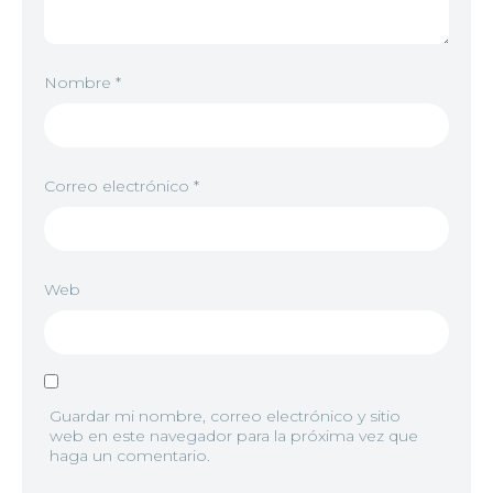
8
<img src="//image.tmdb.org/t/p/w92/1lt10FPtkyIO
Nombre
*
9
<img src="//image.tmdb.org/t/p/w92/2fXR9MuPdj
Correo electrónico
*
10
<img src="//image.tmdb.org/t/p/w92/x4H6VQLW9N
Web
11
<img src="//image.tmdb.org/t/p/w92/d8F4vO2XttE
Guardar mi nombre, correo electrónico y sitio
web en este navegador para la próxima vez que
haga un comentario.
12
<img src="//image.tmdb.org/t/p/w92/2weQhC3fbP