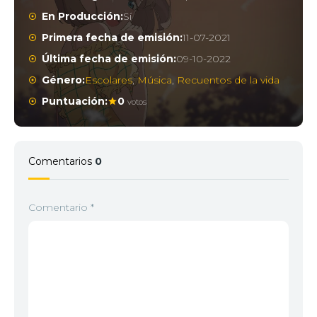
En Producción:
Sí
Primera fecha de emisión:
11-07-2021
3
<img src="//image.tmdb.org/t/p/w92/bqidkhafAiQ
Última fecha de emisión:
09-10-2022
Género:
Escolares
,
Música
,
Recuentos de la vida
Puntuación:
0
votos
4
<img src="//image.tmdb.org/t/p/w92/5w6j9oG4ivU
Comentarios
0
5
<img src="//image.tmdb.org/t/p/w92/zWns7zb17nM
Comentario
*
6
<img src="//image.tmdb.org/t/p/w92/fYUkOrJpdojr
7
<img src="//image.tmdb.org/t/p/w92/i5vrtnPzJ0C