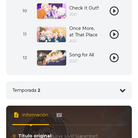
Check It Out!!
10
2021
Once More,
11
at That Place
2021
Song for All
12
2021
Temporada
2
1
<img src="//image.tmdb.org/t/p/w92/fqs3gHbL0M
Información
2
<img src="//image.tmdb.org/t/p/w92/xp5TVOspLO
Título original:
Love Live! Superstar!!