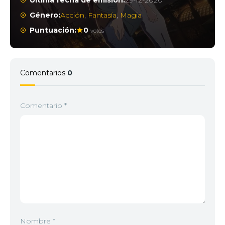
Última fecha de emisión:
29-12-2020
Género:
Acción
,
Fantasía
,
Magia
Puntuación:
0
votos
Comentarios
0
Comentario
*
Nombre
*