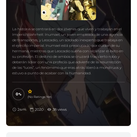
La historia se centrará en dos jóvenes que viven y trabajan en el
Imperio Wahrheit: Inumael, un joven empleado de una agencia
de transportes, y Leocadio, un soldado inexperto que trabaja en
el ejército imperial. Inumael está preocupado por cuidar de su
hermana, mientras que Leocadio sueña con alcanzar el éxito en
su profesión. El destino de ambos se cruzará tras cierto robo y
deberán lidiar con una profecía que advierte de la resurrección
de las “luces”, un fenómeno que eras atrás liberó a monstruos y
estuvo a punto de acabar con la humanidad.
0
(No Ratings Yet)
24m
2020
38 views