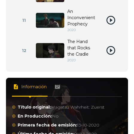
An
Inconvenient
11
Prophecy
2020
The Hand
that Rocks
12
the Cradle
2020
Información
Título original:
Magatsu Wahrheit: Zuerst
En Producción:
No
Primera fecha de emisión:
13-10-2020