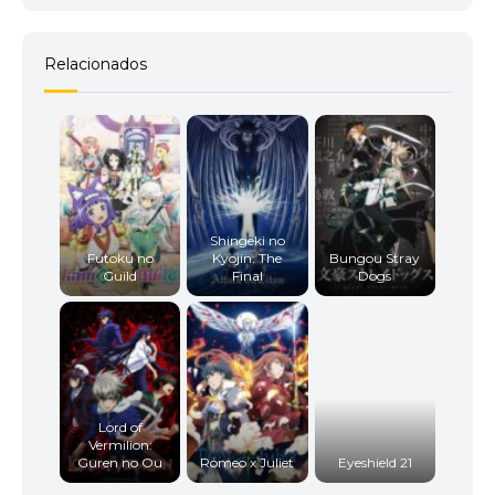
Relacionados
Shingeki no
Futoku no
Kyojin: The
Bungou Stray
Guild
Final
Dogs
Lord of
Vermilion:
Guren no Ou
Romeo x Juliet
Eyeshield 21