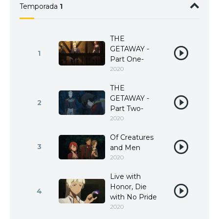
Temporada
1
THE
GETAWAY -
1
Part One-
2020
THE
GETAWAY -
2
Part Two-
2020
Of Creatures
3
and Men
2020
Live with
Honor, Die
4
with No Pride
2020