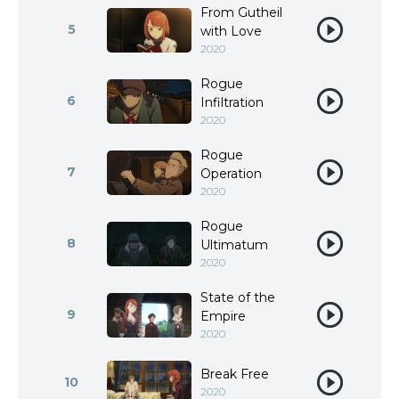
From Gutheil
5
with Love
2020
Rogue
6
Infiltration
2020
Rogue
7
Operation
2020
Rogue
8
Ultimatum
2020
State of the
9
Empire
2020
Break Free
10
2020