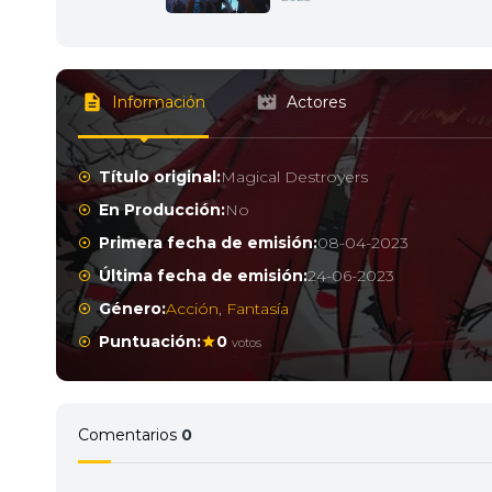
Información
Actores
Título original:
Magical Destroyers
En Producción:
No
Primera fecha de emisión:
08-04-2023
Última fecha de emisión:
24-06-2023
Género:
Acción
,
Fantasía
Puntuación:
0
votos
Comentarios
0