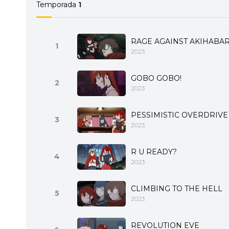
Temporada
1
RAGE AGAINST AKIHABA
1
2023
GOBO GOBO!
2
2023
PESSIMISTIC OVERDRIVE
3
2023
R U READY?
4
2023
CLIMBING TO THE HELL
5
2023
REVOLUTION EVE