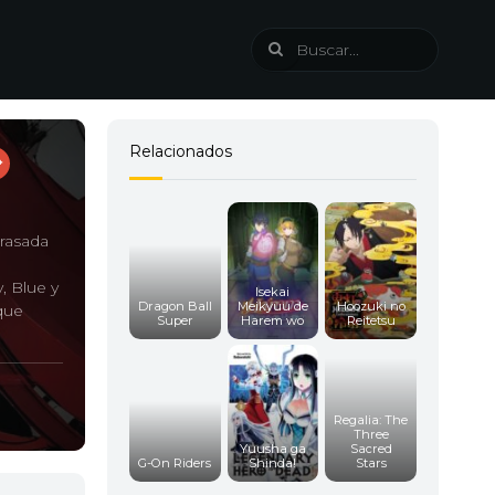
Relacionados
rrasada
, Blue y
Isekai
Dragon Ball
Meikyuu de
Hoozuki no
que
Super
Harem wo
Reitetsu
Regalia: The
Three
Yuusha ga
Sacred
G-On Riders
Shinda!
Stars