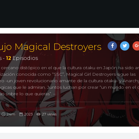
jo Magical Destroyers
 -
12
Episodios
cercano distópico en el que la cultura otaku en Japón ha sido a
ización conocida como “SSC”, Magical Girl Destroyers sigue las
 -un joven revolucionario amante de la cultura otaku- y Anarchy
mágicas que le admiran. Juntos luchan por crear “un mundo en el 
as sobre lo que quieras”. –
24m
2023
27 views