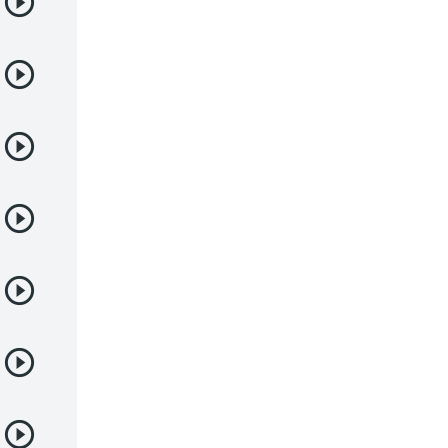
Deportes
Drama
Ecchi
Escolares
Espacial
Familia
Fantasía
Harem
Historico
Infantil
Josei