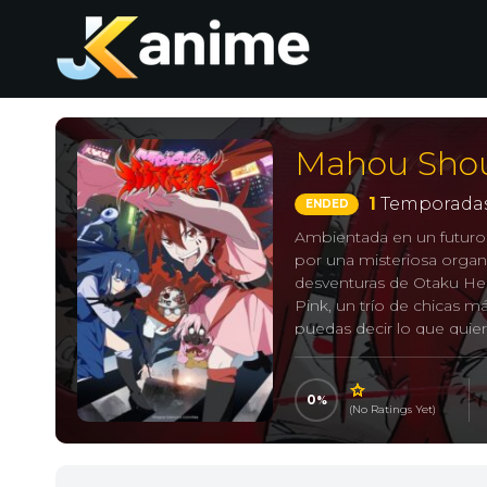
Mahou Shou
1
Temporadas
ENDED
Ambientada en un futuro 
por una misteriosa organ
desventuras de Otaku Hero
Pink, un trío de chicas 
puedas decir lo que quier
0
(No Ratings Yet)