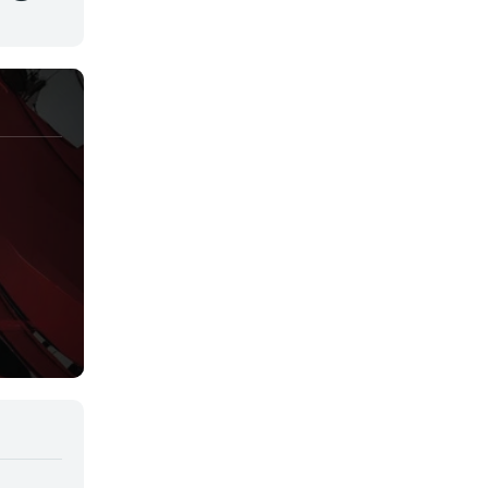
Juegos
Kids
Magia
Mecha
Militar
Misterio
Música
Parodia
Policía
Psicológico
Recuentos de la vida
Romance