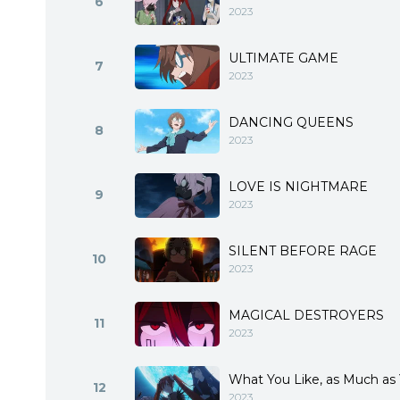
6
2023
ULTIMATE GAME
7
2023
DANCING QUEENS
8
2023
LOVE IS NIGHTMARE
9
2023
SILENT BEFORE RAGE
10
2023
MAGICAL DESTROYERS
11
2023
What You Like, as Much as 
12
2023