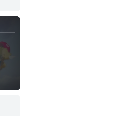
Juegos
Kids
Magia
Mecha
Militar
Misterio
Música
Parodia
Policía
Psicológico
Recuentos de la vida
Romance