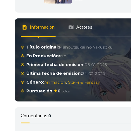
Información
Actores
Título original:
Mahoutsukai no Yakusoku
En Producción:
No
Primera fecha de emisión:
06-01-2025
Última fecha de emisión:
24-03-2025
Género:
Animación
,
Sci-Fi & Fantasy
Puntuación:
0
votos
Comentarios
0