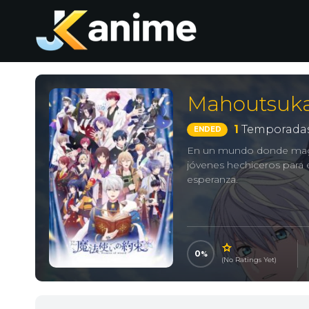
Mahoutsuka
1
Temporadas
ENDED
En un mundo donde magos
jóvenes hechiceros para e
esperanza.
0
(No Ratings Yet)