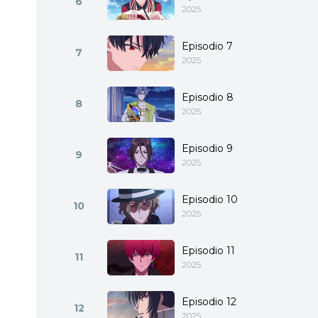
6
2025
Episodio 7
7
2025
Episodio 8
8
2025
Episodio 9
9
2025
Episodio 10
10
2025
Episodio 11
11
2025
Episodio 12
12
2025