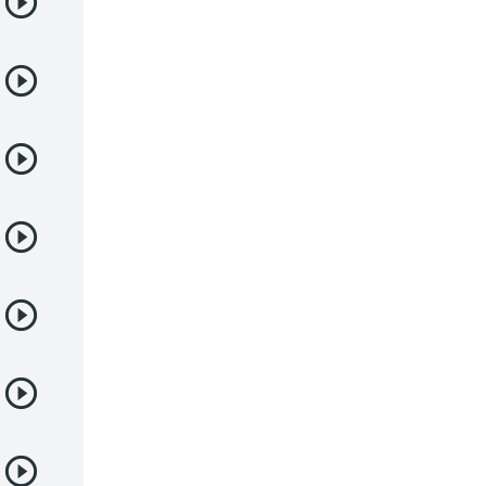
Deportes
Drama
Ecchi
Escolares
Espacial
Familia
Fantasía
Harem
Historico
Infantil
Josei