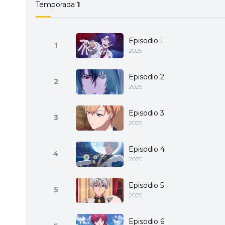
Temporada
1
Episodio 1
1
2025
Episodio 2
2
2025
Episodio 3
3
2025
Episodio 4
4
2025
Episodio 5
5
2025
Episodio 6