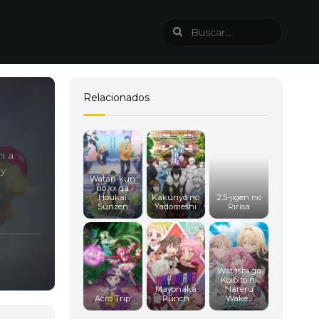
Relacionados
n a
 y
Watari-kun
no xx ga
Houkai
Kakuriyo no
2.5-jigen no
Sunzen
Yadomeshi
Ririsa
Watashi ga
Koibito ni
Mayonaka
Nareru
Acro Trip
Punch
Wake...