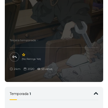
Tercera temporada –
0
(No Ratings Yet)
24m
2020
53 views
Temporada
1