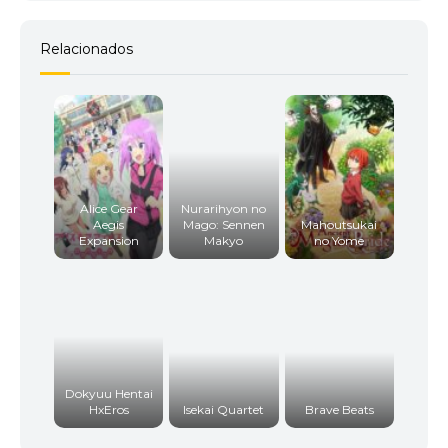
Relacionados
Alice Gear
Nurarihyon no
Aegis
Mago: Sennen
Mahoutsukai
Expansion
Makyo
no Yome
Dokyuu Hentai
HxEros
Isekai Quartet
Brave Beats