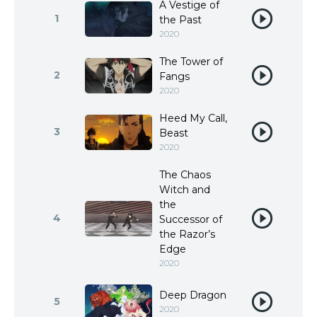
A Vestige of
1
the Past
2020
The Tower of
2
Fangs
2020
Heed My Call,
3
Beast
2020
The Chaos
Witch and
the
4
Successor of
the Razor’s
Edge
2020
Deep Dragon
5
2020