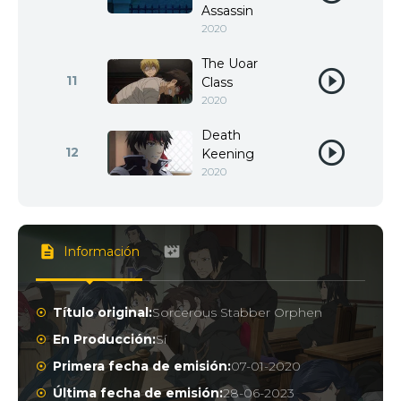
Assassin
2020
The Uoar
11
Class
2020
Death
12
Keening
2020
Información
Título original:
Sorcerous Stabber Orphen
En Producción:
Sí
Primera fecha de emisión:
07-01-2020
Última fecha de emisión:
28-06-2023