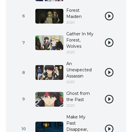
Forest
6
Maiden
2020
Gather In My
Forest,
7
Wolves
2020
An
Unexpected
8
Assassin
2020
Ghost from
9
the Past
2020
Make My
Past
10
Disappear,