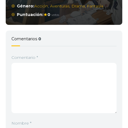
Género:
Acción
,
Aventuras
,
Drama
,
Fantasía
Puntuación:
0
votos
Comentarios
0
Comentario
*
Nombre
*