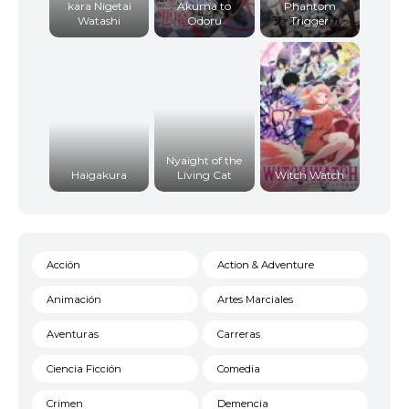
kara Nigetai
Akuma to
Phantom
Watashi
Odoru
Trigger
Nyaight of the
Haigakura
Living Cat
Witch Watch
Acción
Action & Adventure
Animación
Artes Marciales
Aventuras
Carreras
Ciencia Ficción
Comedia
Crimen
Demencia