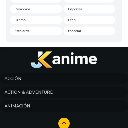
Demonios
Deportes
Drama
Ecchi
Escolares
Espacial
Familia
Fantasía
Harem
Historico
Infantil
Josei
Juegos
Kids
ACCIÓN
Magia
Mecha
ACTION & ADVENTURE
Militar
Misterio
ANIMACIÓN
Música
Parodia
Policía
Psicológico