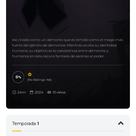
Ike, criado como un demonio que es temido como el mago más
fuerte del ejército de demonios. Mientras oculta su identidad
humana, su objetivo es la coexistencia entre demonios y
humanos en esta oscura fantasía de ascenso al poder.
0
(No Ratings Yet)
24m
2024
13 views
Temporada
1