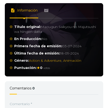
Información
Título original:
Maougun Saikyou no Majutsushi
wa Ningen datta
En Producción:
No
Primera fecha de emisión:
03-07-2024
Última fecha de emisión:
18-09-2024
Género:
Action & Adventure
,
Animación
Puntuación:
0
votos
Comentarios
0
Comentario
*