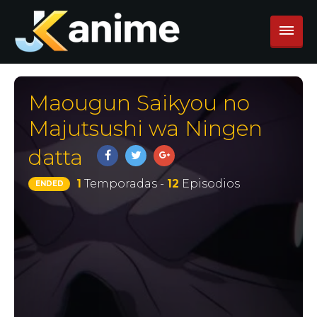
Maougun Saikyou no
Majutsushi wa Ningen
datta
1
Temporadas -
12
Episodios
ENDED