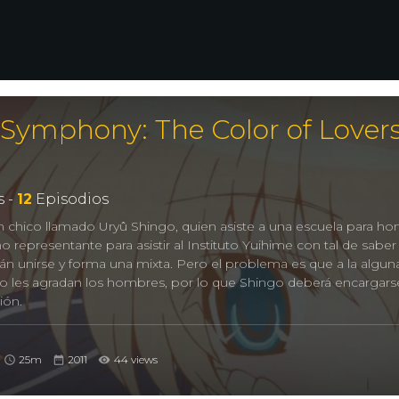
 Symphony: The Color of Lover
 -
12
Episodios
un chico llamado Uryû Shingo, quien asiste a una escuela para h
 representante para asistir al Instituto Yuihime con tal de saber 
án unirse y forma una mixta. Pero el problema es que a la algun
o les agradan los hombres, por lo que Shingo deberá encargars
ión.
r of lovers-, Mashiroiro Symphony: The Color of Lover
25m
2011
44 views