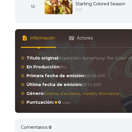
Starting Colored Season
12
2011
Información
Actores
Título original:
Mashiroiro Symphony: The Color of
En Producción:
No
Primera fecha de emisión:
05-10-2011
Última fecha de emisión:
21-12-2011
Género:
Drama
,
Escolares
,
Harem
,
Romance
Puntuación:
0
votos
Comentarios
0