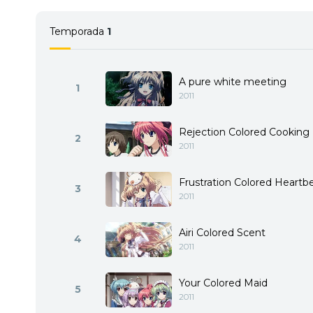
Temporada
1
A pure white meeting
1
2011
Rejection Colored Cooking
2
2011
Frustration Colored Heartb
3
2011
Airi Colored Scent
4
2011
Your Colored Maid
5
2011