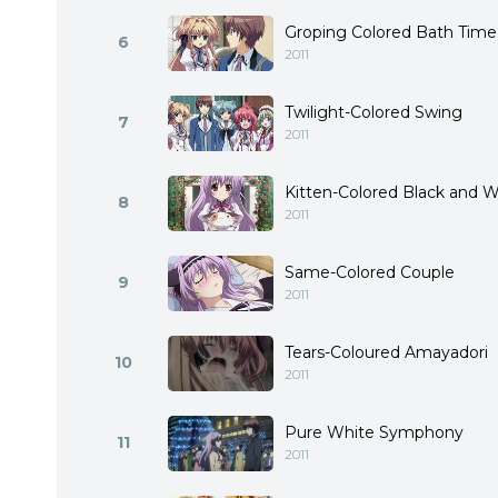
Groping Colored Bath Time
6
2011
Twilight-Colored Swing
7
2011
Kitten-Colored Black and W
8
2011
Same-Colored Couple
9
2011
Tears-Coloured Amayadori
10
2011
Pure White Symphony
11
2011