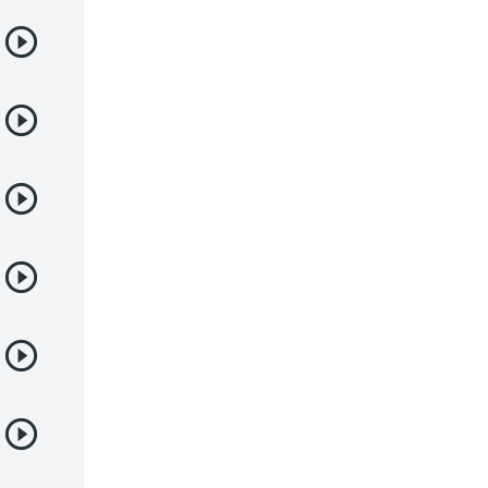
Deportes
Drama
Ecchi
Escolares
Espacial
Familia
Fantasía
Harem
Historico
Infantil
Josei