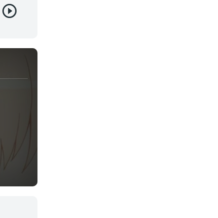
Juegos
Kids
Magia
Mecha
Militar
Misterio
Música
Parodia
Policía
Psicológico
Recuentos de la vida
Romance