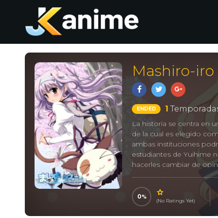
Mashiro-iro
1
Temporadas
ENDED
La historia se centra en 
de la cual es elegido como
ambas instituciones podr
estudiantes de Yuihime n
hacerles cambiar de opin
ましろ色シンフォニー -The colo
0
(No Ratings Yet)