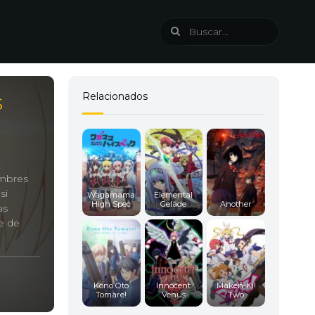
s
Relacionados
ombres
si
Wagamama
Elemental
High Spec
Gelade
Another
as
e de
s
Kono Oto
Innocent
Maken-Ki!
Tomare!
Venus
Two