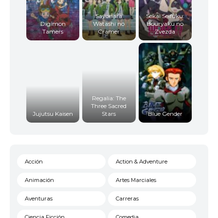
Sayonara
Sekai Seifuku:
Digimon
Watashi no
Bouryaku no
Tamers
Cramer
Zvezda
Regalia: The
Three Sacred
Jujutsu Kaisen
Stars
Blue Gender
Acción
Action & Adventure
Animación
Artes Marciales
Aventuras
Carreras
Ciencia Ficción
Comedia