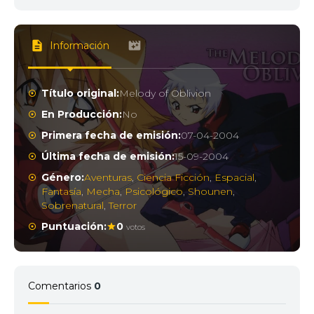
Información
Título original:
Melody of Oblivion
En Producción:
No
Primera fecha de emisión:
07-04-2004
Última fecha de emisión:
15-09-2004
Género:
Aventuras
,
Ciencia Ficción
,
Espacial
,
Fantasía
,
Mecha
,
Psicológico
,
Shounen
,
Sobrenatural
,
Terror
Puntuación:
0
votos
Comentarios
0