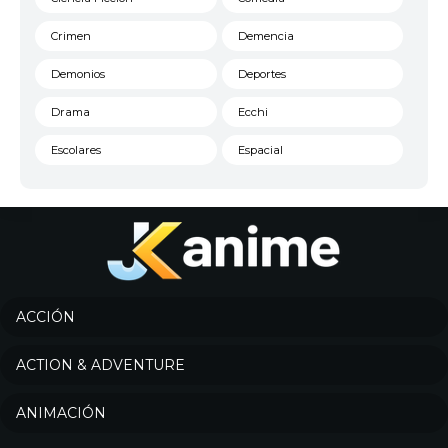
Crimen
Demencia
Demonios
Deportes
Drama
Ecchi
Escolares
Espacial
Familia
Fantasía
Harem
Historico
Infantil
Josei
Juegos
Kids
ACCIÓN
Magia
Mecha
ACTION & ADVENTURE
Militar
Misterio
ANIMACIÓN
Música
Parodia