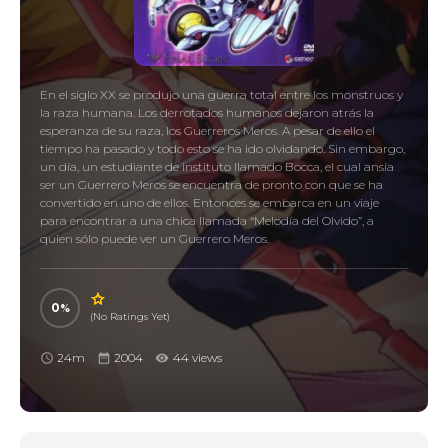
En el siglo XX se produjo una guerra total entre los monstruos y
la raza humana. Los derrotados humanos dejaron atrás la
esperanza de su raza, los Guerreros Meros. A pesar de ello el
tiempo ha pasado y todo esto se ha ido olvidando. Sin embargo,
un día, un estudiante de instituto llamado Bocca, el cual ansía
ser un Guerrero Meros se encuentra de pronto con que se ha
convertido en uno de ellos. Entonces se embarca en un viaje
para encontrar a una chica llamada “Melodía del Olvido”, a
quien sólo puede ver un Guerrero Meros.
0
(No Ratings Yet)
24m
2004
44 views