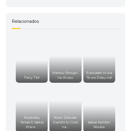
Relacionados
Mahou Shoujo-
Eizouken ni wa
Fairy Tail
tai Arusu
Te wo Dasu na!
Mushoku
Koori Zokusei
Tensei II: Isekai
Danshi to Cool
Isekai Nonbiri
Ittara...
na...
Nouka