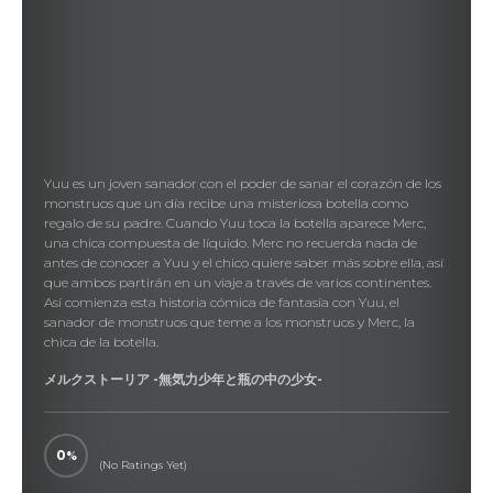
Yuu es un joven sanador con el poder de sanar el corazón de los
monstruos que un día recibe una misteriosa botella como
regalo de su padre. Cuando Yuu toca la botella aparece Merc,
una chica compuesta de líquido. Merc no recuerda nada de
antes de conocer a Yuu y el chico quiere saber más sobre ella, así
que ambos partirán en un viaje a través de varios continentes.
Así comienza esta historia cómica de fantasía con Yuu, el
sanador de monstruos que teme a los monstruos y Merc, la
chica de la botella.
メルクストーリア -無気力少年と瓶の中の少女-
0
(No Ratings Yet)