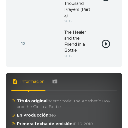
Thousand
Prayers (Part
2)
2018
The Healer
and the
12
Friend in a
Bottle
2018
Información
Título original:
Merc Storia: The Apathetic Boy
and the Girl in a Bottle
En Producción:
No
Primera fecha de emisión:
11-10-2018