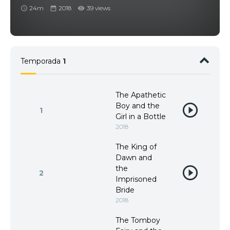
24m
2018
39 views
Temporada
1
The Apathetic
Boy and the
1
Girl in a Bottle
2018
The King of
Dawn and
the
2
Imprisoned
Bride
2018
The Tomboy