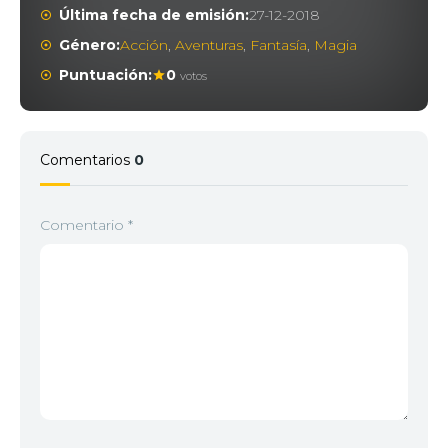
Última fecha de emisión:
27-12-2018
Género:
Acción
,
Aventuras
,
Fantasía
,
Magia
Puntuación:
0
votos
Comentarios
0
Comentario
*