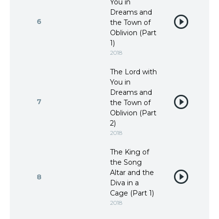
You in
Dreams and
6
the Town of
Oblivion (Part
1)
2018
The Lord with
You in
Dreams and
7
the Town of
Oblivion (Part
2)
2018
The King of
the Song
Altar and the
8
Diva in a
Cage (Part 1)
2018