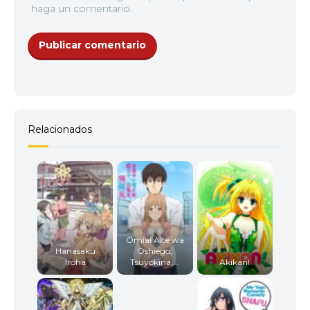
haga un comentario.
Relacionados
Omiai Aite wa
Hanasaku
Oshiego,
Iroha
Tsuyokina,...
Akikan!