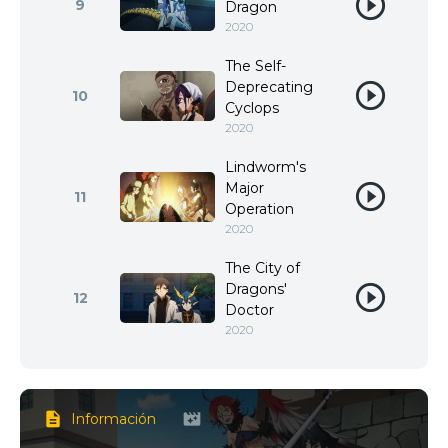
9
Dragon
2020
The Self-
Deprecating
10
Cyclops
2020
Lindworm's
Major
11
Operation
2020
The City of
Dragons'
12
Doctor
2020
Información