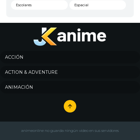
Escolares
Espacial
Familia
Fantasía
Harem
Historico
Infantil
Josei
Juegos
Kids
ACCIÓN
Magia
Mecha
ACTION & ADVENTURE
Militar
Misterio
ANIMACIÓN
Música
Parodia
Policía
Psicológico
Recuentos de la vida
Romance
Samurai
Sci-Fi & Fantasy
animeonline no guarda ningún video en sus servidores
Seinen
Shoujo