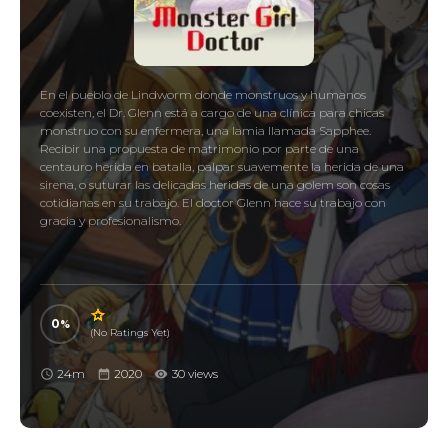
En el pueblo de Lindworm donde monstruos y humanos
coexisten, el Dr. Glenn está a cargo de una clínica para chicas
monstruo con su enfermera, una lamia llamada Sapphee.
Recibir una propuesta de matrimonio por parte de una
centauro herida en batalla, palpar suavemente la herida de una
sirena, o suturar las delicadas heridas de una golem son cosas
cotidianas en su trabajo. El doctor Glenn hace su trabajo con
gracia y profesionalismo.
0
(No Ratings Yet)
24m
2020
30 views