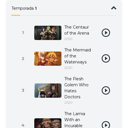
Temporada
1
The Centaur
1
of the Arena
2020
The Mermaid
of the
2
Waterways
2020
The Flesh
Golem Who
3
Hates
Doctors
2020
The Lamia
With an
4
Incurable