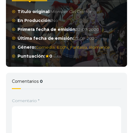
Título original:
Monster Girl Doctor
En Producción:
No
Primera fecha de emisión:
12-07-2020
Última fecha de emisión:
27-09-2020
Género:
Comedia
,
Ecchi
,
Fantasía
,
Romance
Puntuación:
0
votos
Comentarios
0
Comentario
*