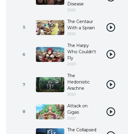
Disease
2020
The Centaur
5
With a Sprain
2020
The Harpy
Who Couldn't
6
Fly
2020
The
Hedonistic
7
Arachne
2020
Attack on
8
Gigas
2020
The Collapsed