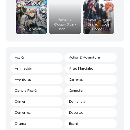
Berserk:
Yahari Ore no
Ougon Jidai-
Seishun Love
Z/X Ignition
hen –...
Come...
Acción
Action & Adventure
Animación
Artes Marciales
Aventuras
Carreras
Ciencia Ficción
Comedia
Crimen
Demencia
Demonios
Deportes
Drama
Ecchi