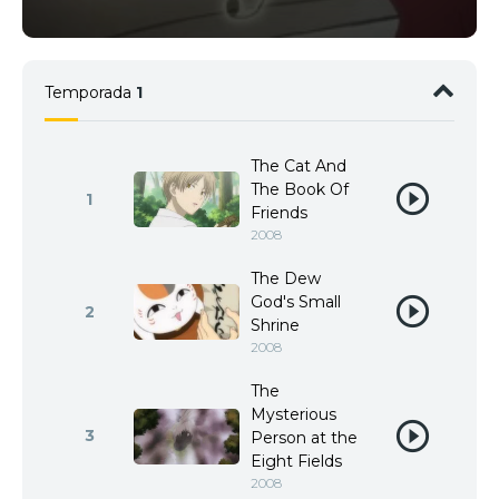
Temporada
1
The Cat And
The Book Of
1
Friends
2008
The Dew
God's Small
2
Shrine
2008
The
Mysterious
3
Person at the
Eight Fields
2008