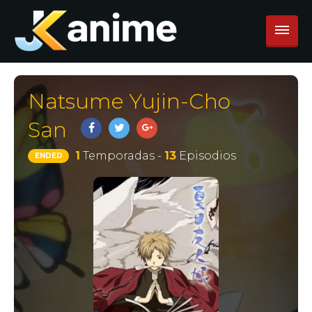
Natsume Yujin-Cho
San
1
Temporadas -
13
Episodios
ENDED