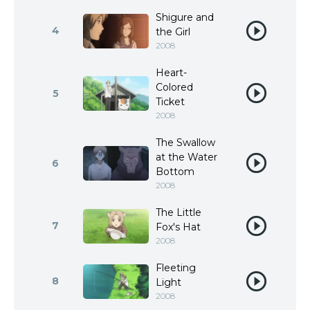
Shigure and
4
the Girl
2008
Heart-
Colored
5
Ticket
2008
The Swallow
at the Water
6
Bottom
2008
The Little
7
Fox's Hat
2008
Fleeting
8
Light
2008