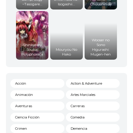
~Tasogare...
Isogashii...
Chuushin de
Wooser no
Shinkyoku
Sono
Soukai
Mouryou No
Higurashi:
Polyphonica
Hako
Mugen-hen
Acción
Action & Adventure
Animación
Artes Marciales
Aventuras
Carreras
Ciencia Ficción
Comedia
Crimen
Demencia