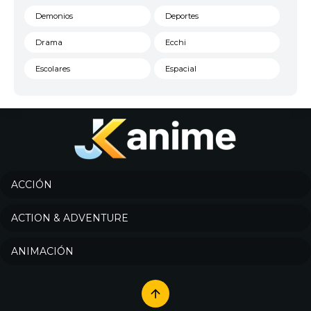
Demonios
Deportes
Drama
Ecchi
Escolares
Espacial
Familia
Fantasía
Harem
Historico
Infantil
Josei
Juegos
Kids
ACCIÓN
Magia
Mecha
ACTION & ADVENTURE
Militar
Misterio
ANIMACIÓN
Música
Parodia
Policía
Psicológico
Recuentos de la vida
Romance