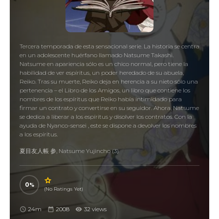
Tercera temporada de esta sensacional serie. La historia se centra
en un adolescente huérfano llamado Natsume Takashi.
Natsume en apariencia sólo es un chico normal, pero tiene la
habilidad de ver espíritus, un poder heredado de su abuela,
Reiko. Tras su muerte, Reiko deja en herencia a su nieto sólo una
pertenencia – el Libro de los Amigos, un libro que contiene los
nombres de los espíritus que Reiko había intimidado para
firmar un contrato y convertirse en su seguidor. Ahora, Natsume
se dedica a liberar a los espíritus y disolver los contratos. Con la
ayuda de Nyanco-sensei , este se dispone a devolver los nombres
a los espíritus.
夏目友人帳 参, Natsume Yujincho (3)
0
(No Ratings Yet)
24m
2008
32 views