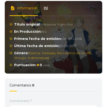
Información
Título original:
Natsume Yujin-cho
En Producción:
No
Primera fecha de emisión:
08-07-2008
Última fecha de emisión:
21-06-2017
Género:
Drama
,
Fantasía
,
Recuentos de la vida
,
Shoujo
,
Sobrenatural
Puntuación:
0
votos
Comentarios
0
Comentario
*