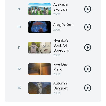
Ayakashi
9
Exorcism
2008
Asagi's Koto
10
2008
Nyanko's
Book Of
11
Boredom
2008
Five Day
12
Mark
2008
Autumn
13
Banquet
2008