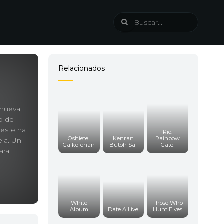
Relacionados
 nueva
no de
 este ha
Rio:
Oshiete!
Kenran
Rainbow
ela. Un
Galko-chan
Butoh Sai
Gate!
ara
ntención
White
Those Who
Album
Date A Live
Hunt Elves