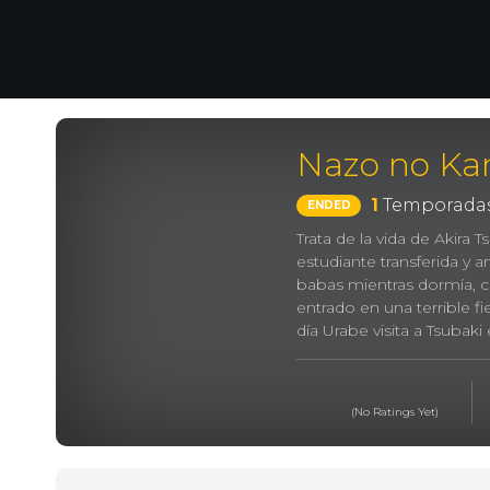
Nazo no Ka
1
Temporadas
ENDED
Trata de la vida de Akira
estudiante transferida y a
babas mientras dormía, c
entrado en una terrible fie
día Urabe visita a Tsubak
llevarle las tareas, con la
de llevarle las tareas, sin
(No Ratings Yet)
謎の彼女X, Mysterious Gir