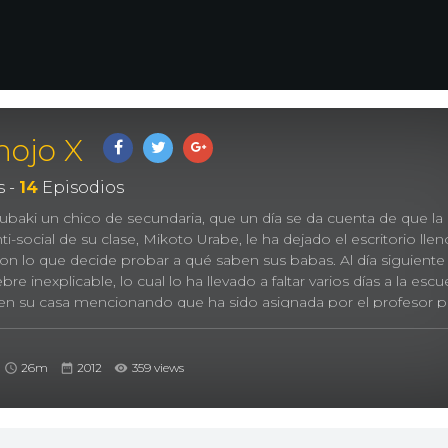
nojo X
 -
14
Episodios
 Tsubaki un chico de secundaria, que un día se da cuenta de que la
nti-social de su clase, Mikoto Urabe, le ha dejado el escritorio lle
on lo que decide probar a qué saben sus babas. Al día siguiente
bre inexplicable, lo cual lo ha llevado a faltar varios días a la escu
i en su casa mencionando que ha sido asignada por el profesor p
 excusa de entrar a su cuarto y ya allí le cuenta que no iba con la i
o de otra cosa.
26m
2012
359 views
lfriend X