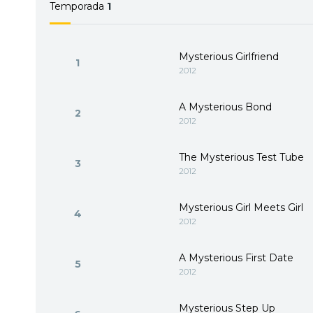
Temporada
1
Mysterious Girlfriend
1
2012
A Mysterious Bond
2
2012
The Mysterious Test Tube
3
2012
Mysterious Girl Meets Girl
4
2012
A Mysterious First Date
5
2012
Mysterious Step Up