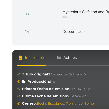
Mysterious Girlfriend and B
13
2012
14
Desconocido
Información
Actores
Título original:
Mysterious Girlfriend X
En Producción:
No
Primera fecha de emisión:
08-04-2012
Última fecha de emisión:
01-07-2012
Género:
Ecchi
,
Escolares
,
Romance
,
Seinen