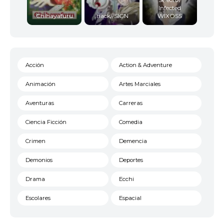
Infected
Chihayafuru
.hack//SIGN
WIXOSS
Acción
Action & Adventure
Animación
Artes Marciales
Aventuras
Carreras
Ciencia Ficción
Comedia
Crimen
Demencia
Demonios
Deportes
Drama
Ecchi
Escolares
Espacial
Familia
Fantasía