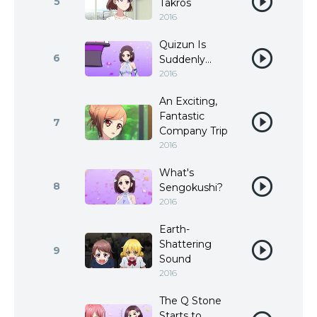
5
Takros
2016
Quizun Is
6
Suddenly...
2016
An Exciting,
Fantastic
7
Company Trip
2016
What's
8
Sengokushi?
2016
Earth-
Shattering
9
Sound
2016
The Q Stone
Starts to