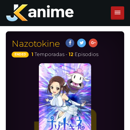
Nazotokine
1
Temporadas -
12
Episodios
ENDED