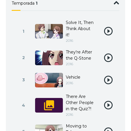
Temporada
1
Solve It, Then
Think About
1
it!
2016
They're After
2
the Q-Stone
2016
Vehicle
3
2016
There Are
Other People
4
in the Quiz?!
2016
Moving to