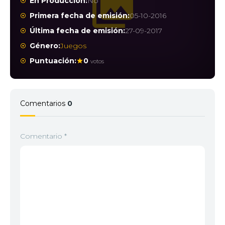
En Producción:
No
Primera fecha de emisión:
05-10-2016
Última fecha de emisión:
27-09-2017
Género:
Juegos
Puntuación:
0
votos
Comentarios
0
Comentario
*