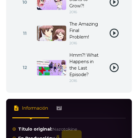
10
Grow?!
2016
The Amazing
Final
11
Problem!
2016
Hmm?! What
Happens in
12
the Last
Episode?
2016
Información
Título original:
Nazotokine