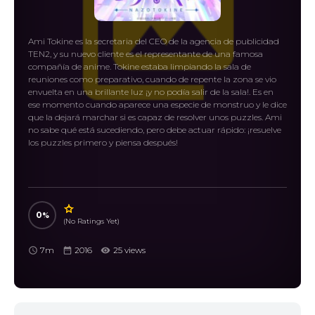
Ami Tokine es la secretaria del CEO de la agencia de publicidad
TEN2, y su nuevo cliente es el representante de una famosa
compañía de anime. Tokine estaba limpiando la sala de
reuniones como preparativo, cuando de repente la zona se vio
envuelta en una brillante luz ¡y no podía salir de la sala!. Es en
ese momento cuando aparece una especie de monstruo y le dice
que la dejará marchar si es capaz de resolver unos puzzles. Ami
no sabe qué está sucediendo, pero debe actuar rápido: ¡resuelve
los puzzles primero y piensa después!
0
(No Ratings Yet)
7m
2016
25 views