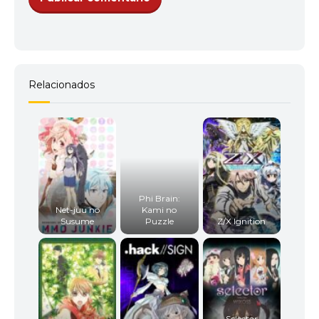
Relacionados
Phi Brain:
Net-juu no
Kami no
Susume
Puzzle
Z/X Ignition
Selector