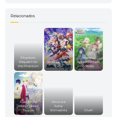
Relacionados
Phantom:
Shinmai
Requiem for
Show by Rock!!
Renkinjutsushi
the Phantom
Stars!!
no Tenpo...
Fukigen na
Jinrui wa
Mononokean
Suitai
Tsuzuki
Shimashita
Dive!!