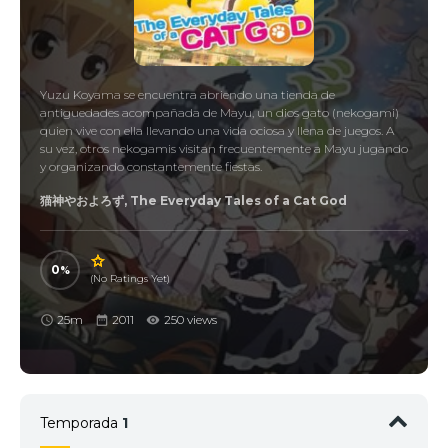
Yuzu Koyama se encuentra abriendo una tienda de
antiguedades acompañada de Mayu, un dios gato (nekogami)
quien vive con ella llevando una vida ociosa y llena de juegos. A
su vez, otros nekogamis visitan frecuentemente a Mayu jugando
y organizando constantemente fiestas.
猫神やおよろず, The Everyday Tales of a Cat God
0
(No Ratings Yet)
25m
2011
250 views
Temporada
1