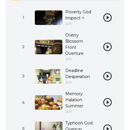
Poverty God
1
Inspect +
2011
Cherry
Blossom
2
Front
Overture
2011
Deadline
3
Desperation
2011
Memory
Halation
4
Summer
2011
Typhoon God
5
Overrun