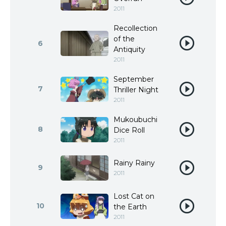
2011
Recollection
of the
6
Antiquity
2011
September
7
Thriller Night
2011
Mukoubuchi
8
Dice Roll
2011
Rainy Rainy
9
2011
Lost Cat on
10
the Earth
2011