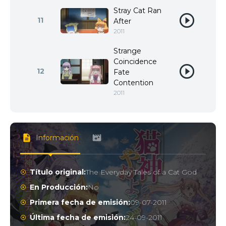
Stray Cat Ran
11
After
2011
Strange
Coincidence
12
Fate
Contention
2011
Información
Título original:
The Everyday Tales of a Cat God
En Producción:
No
Primera fecha de emisión:
09-07-2011
Última fecha de emisión:
24-09-2011