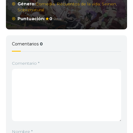
Género:
Comedia
,
Recuentos de la vida
,
Seinen
,
Sobrenatural
Puntuación:
0
votos
Comentarios
0
Comentario
*
Nombre
*