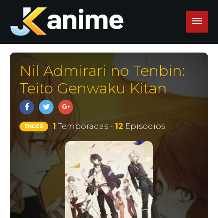
Nil Admirari no Tenbin:
Teito Genwaku Kitan
1
Temporadas -
12
Episodios
ENDED