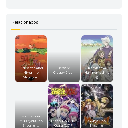
Relacionados
Furusato Saisei:
Berserk:
Kamisama
Nihon no
Ougon Jidai-
Hajimemashita
Mukashi...
hen –...
◎
Merc Storia:
Mukiryoku no
Mahoujin Guru
Gunjou no
Shounen...
Guru (2017)
Magmel