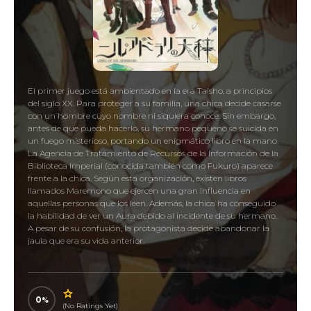
El primer juego está ambientado en la era Taisho, a principios
del siglo XX. Para proteger a su familia, una chica decide casarse
con un hombre cuyo nombre ni siquiera conoce. Sin embargo,
antes de que pueda hacerlo, su hermano pequeño se suicida en
un fuego misterioso, portando un enigmático libro en la mano.
La Agencia de Tratamiento de Recursos de la Información de la
Biblioteca Imperial (conocida también como Fukuro) aparece
frente a la chica. Según esta organización, existen libros
llamados Maremono que ejercen una gran influencia en
aquellas personas que los leen. Además, la chica ha conseguido
la habilidad de ver un Aura debido al incidente de su hermano.
A pesar de su confusión, la protagonista decide abandonar la
jaula que era su vida anterior.
The Scales of Nil Admirari ~The Mysterious Story of
Teito~, ニル・アドミラリの天秤 帝都幻惑綺譚
0
(No Ratings Yet)