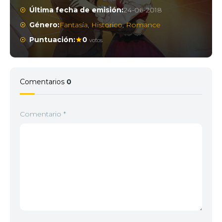
Última fecha de emisión:
24-06-2018
Género:
Fantasía
,
Historico
,
Romance
Puntuación:
0
votos
Comentarios
0
Comentario
*