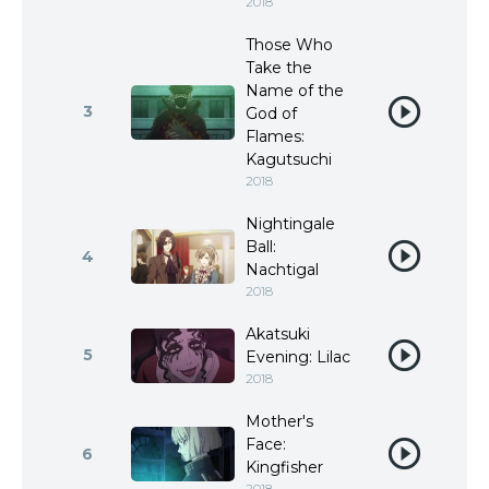
2018
Those Who
Take the
Name of the
3
God of
Flames:
Kagutsuchi
2018
Nightingale
Ball:
4
Nachtigal
2018
Akatsuki
5
Evening: Lilac
2018
Mother's
Face:
6
Kingfisher
2018