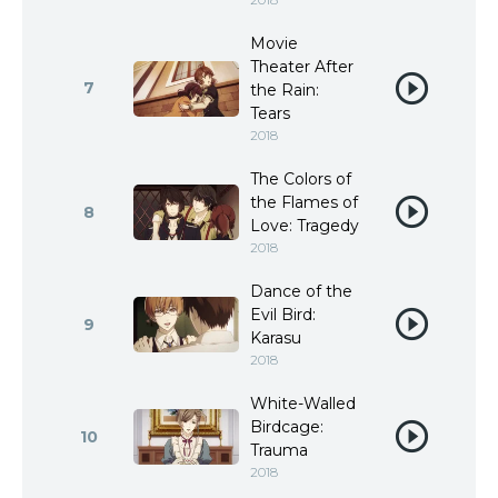
Movie
Theater After
7
the Rain:
Tears
2018
The Colors of
the Flames of
8
Love: Tragedy
2018
Dance of the
Evil Bird:
9
Karasu
2018
White-Walled
Birdcage:
10
Trauma
2018