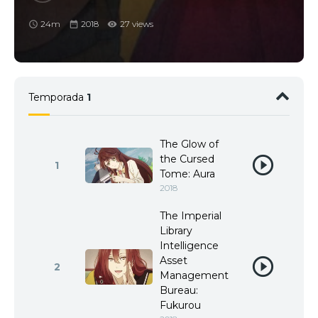
24m
2018
27 views
Temporada
1
The Glow of
the Cursed
1
Tome: Aura
2018
The Imperial
Library
Intelligence
Asset
2
Management
Bureau:
Fukurou