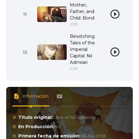
Mother,
Father, and
11
Child: Bond
2018
Bewitching
Tales of the
Imperial
12
Capital: Nil
Admirari
2018
Información
Título original:
Libra of Nil Admirari
En Producción:
No
Primera fecha de emisión:
08-04-2018