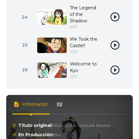
The Legend
of the
24
Shadow
2017
We Took the
25
Castle!!
2017
Welcome to
26
Kyo
2017
Información
Título original:
Ninja Girl & Samurai Master
En Producción:
No