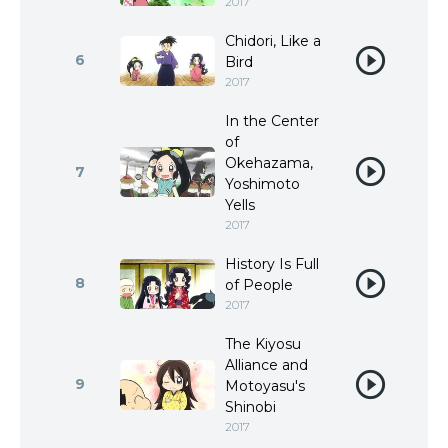
2017
Chidori, Like a
6
Bird
2017
In the Center
of
Okehazama,
7
Yoshimoto
Yells
2017
History Is Full
8
of People
2017
The Kiyosu
Alliance and
9
Motoyasu's
Shinobi
2017