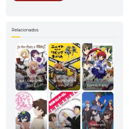
Relacionados
Gochuumon
wa Usagi Desu
Nyaight of the
ka? 2
Living Cat
Comic Party
Nodame
Tokimeki