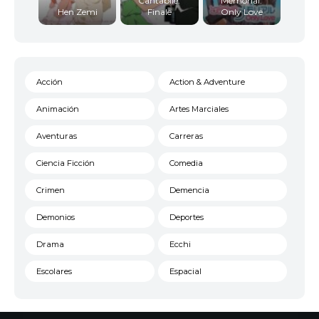
Cantabile:
Memorial:
Hen Zemi
Finale
Only Love
Acción
Action & Adventure
Animación
Artes Marciales
Aventuras
Carreras
Ciencia Ficción
Comedia
Crimen
Demencia
Demonios
Deportes
Drama
Ecchi
Escolares
Espacial
Familia
Fantasía