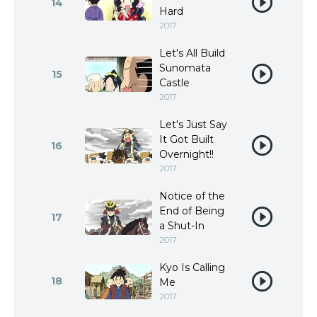
14
Hard
2017
Let's All Build
Sunomata
15
Castle
2017
Let's Just Say
It Got Built
16
Overnight!!
2017
Notice of the
End of Being
17
a Shut-In
2017
Kyo Is Calling
18
Me
2017