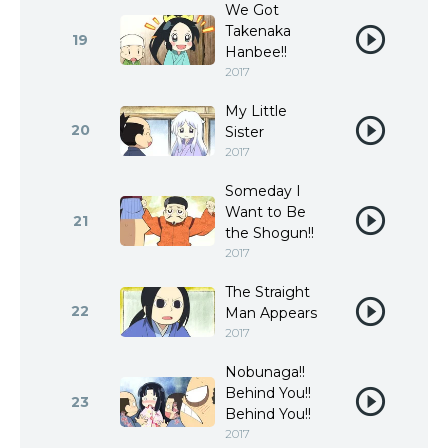
We Got
Takenaka
19
Hanbee!!
2017
My Little
20
Sister
2017
Someday I
Want to Be
21
the Shogun!!
2017
The Straight
22
Man Appears
2017
Nobunaga!!
Behind You!!
23
Behind You!!
2017