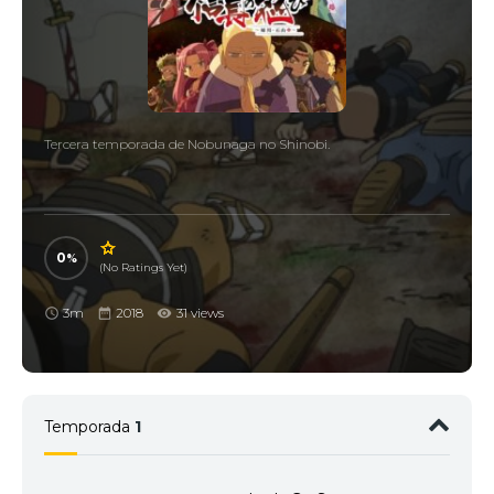
Tercera temporada de Nobunaga no Shinobi.
0
(No Ratings Yet)
3m
2018
31 views
Temporada
1