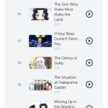
The One Who
Rules Mino
10
Rules the
Land
2017
If Your Boss
Doesn't Favor
11
You
2017
The Genius Is
12
Sickly
2017
The Situation
at Inabayama
13
Castle!!
2017
Moving Up in
the World Is