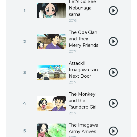
Let's Go See
Nobunaga-
1
sama
2016
The Oda Clan
and Their
2
Merry Friends
2017
Attack!!
Imagawa-san
3
Next Door
2017
The Monkey
and the
4
Tsundere Girl
2017
The Imagawa
5
Army Arrives