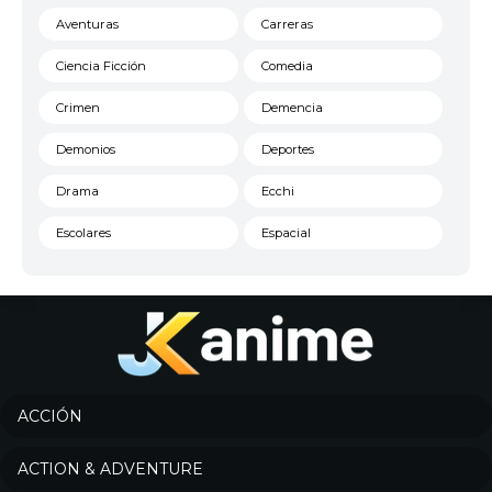
Aventuras
Carreras
Ciencia Ficción
Comedia
Crimen
Demencia
Demonios
Deportes
Drama
Ecchi
Escolares
Espacial
Familia
Fantasía
Harem
Historico
Infantil
Josei
Juegos
Kids
ACCIÓN
Magia
Mecha
ACTION & ADVENTURE
Militar
Misterio