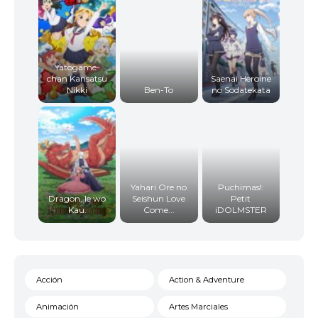
Yatogame-
chan Kansatsu
Saenai Heroine
Nikki
Ben-To
no Sodatekata
Yahari Ore no
Puchimas!:
Dragon, Ie wo
Seishun Love
Petit
Kau.
Come...
iDOLMSTER
Acción
Action & Adventure
Animación
Artes Marciales