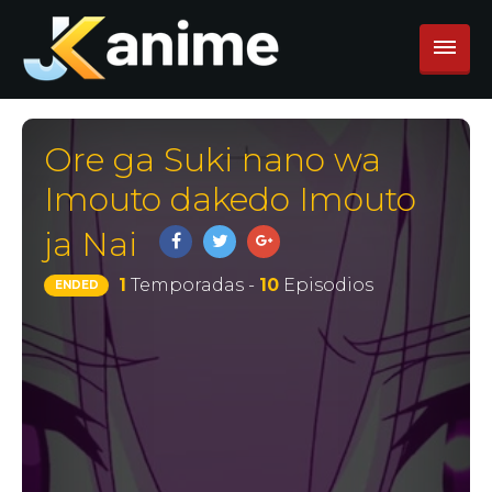
Ore ga Suki nano wa
Imouto dakedo Imouto
ja Nai
1
Temporadas -
10
Episodios
ENDED