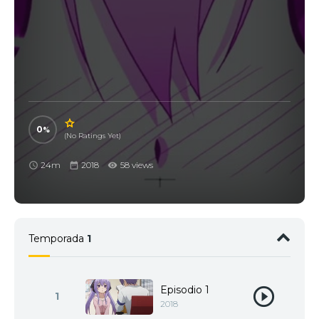
0
(No Ratings Yet)
24m
2018
58 views
Temporada
1
Episodio 1
1
2018