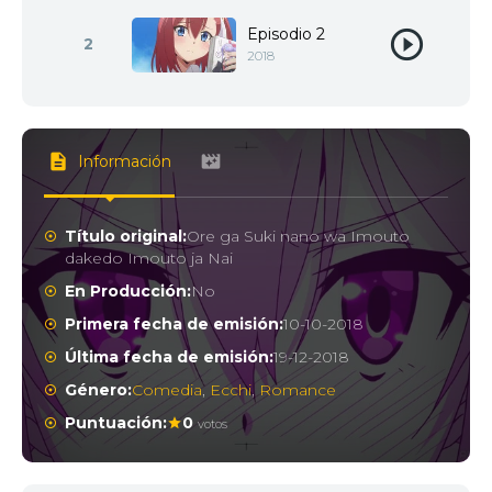
Episodio 2
2
2018
Información
Título original:
Ore ga Suki nano wa Imouto
dakedo Imouto ja Nai
En Producción:
No
Primera fecha de emisión:
10-10-2018
Última fecha de emisión:
19-12-2018
Género:
Comedia
,
Ecchi
,
Romance
Puntuación:
0
votos